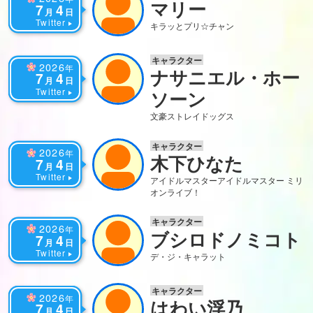
マリー
7
4
月
日
Twitter
キラッとプリ☆チャン
キャラクター
2026
年
ナサニエル・ホー
7
4
月
日
Twitter
ソーン
文豪ストレイドッグス
キャラクター
2026
年
木下ひなた
7
4
月
日
Twitter
アイドルマスター
アイドルマスター ミリ
オンライブ！
キャラクター
2026
年
ブシロドノミコト
7
4
月
日
Twitter
デ・ジ・キャラット
キャラクター
2026
年
はわい浮乃
7
4
月
日