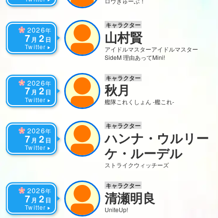
ロウきゅーぶ！
キャラクター
2026
年
山村賢
7
2
月
日
Twitter
アイドルマスター
アイドルマスター
SideM 理由あってMini!
キャラクター
2026
年
秋月
7
2
月
日
Twitter
艦隊これくしょん -艦これ-
キャラクター
2026
年
ハンナ・ウルリー
7
2
月
日
Twitter
ケ・ルーデル
ストライクウィッチーズ
キャラクター
2026
年
清瀬明良
7
2
月
日
Twitter
UniteUp!