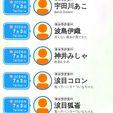
2026
年
宇田川あこ
7
3
月
日
Twitter
BanG Dream!
キャラクター
2026
年
波島伊織
7
3
月
日
Twitter
冴えない彼女の育てかた
キャラクター
2026
年
神井みしゃ
7
3
月
日
Twitter
鉄道むすめ
キャラクター
2026
年
涙目コロン
7
3
月
日
Twitter
鬼っ子ハンターついなちゃん
キャラクター
2026
年
涙目狐崙
7
3
月
日
Twitter
鬼っ子ハンターついなちゃん