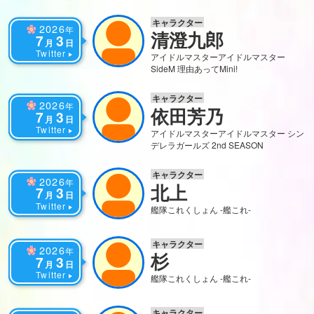
キャラクター
2026
年
清澄九郎
7
3
月
日
Twitter
アイドルマスター
アイドルマスター
SideM 理由あってMini!
キャラクター
2026
年
依田芳乃
7
3
月
日
Twitter
アイドルマスター
アイドルマスター シン
デレラガールズ 2nd SEASON
キャラクター
2026
年
北上
7
3
月
日
Twitter
艦隊これくしょん -艦これ-
キャラクター
2026
年
杉
7
3
月
日
Twitter
艦隊これくしょん -艦これ-
キャラクター