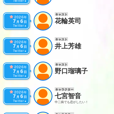
Twitter
キャスト
2026
年
花輪英司
7
6
月
日
Twitter
キャスト
2026
年
井上芳雄
7
6
月
日
Twitter
キャスト
2026
年
野口瑠璃子
7
6
月
日
Twitter
キャラクター
2026
年
七宮智音
7
6
月
日
Twitter
中二病でも恋がしたい！