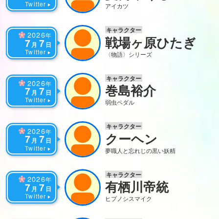
Twitter
アイカツ
キャラクター
2026
年
戦場ヶ原ひたぎ
7
7
月
日
Twitter
〈物語〉シリーズ
キャラクター
2026
年
巻島裕介
7
7
月
日
Twitter
弱虫ペダル
キャラクター
2026
年
クーヘン
7
7
月
日
Twitter
夢職人と忘れじの黒い妖精
キャラクター
2026
年
有栖川帝統
7
7
月
日
Twitter
ヒプノシスマイク