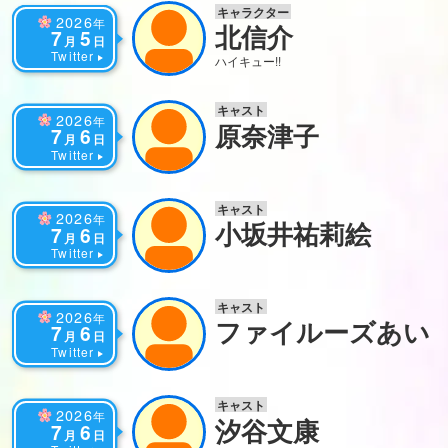
キャラクター
2026
年
北信介
7
5
月
日
Twitter
ハイキュー!!
キャスト
2026
年
原奈津子
7
6
月
日
Twitter
キャスト
2026
年
小坂井祐莉絵
7
6
月
日
Twitter
キャスト
2026
年
ファイルーズあい
7
6
月
日
Twitter
キャスト
2026
年
汐谷文康
7
6
月
日