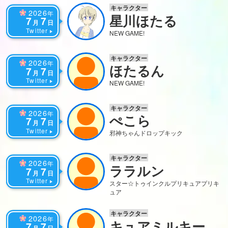
キャラクター
2026
年
星川ほたる
7
7
月
日
Twitter
NEW GAME!
キャラクター
2026
年
ほたるん
7
7
月
日
Twitter
NEW GAME!
キャラクター
2026
年
ぺこら
7
7
月
日
Twitter
邪神ちゃんドロップキック
キャラクター
2026
年
ララルン
7
7
月
日
Twitter
スター☆トゥインクルプリキュア
プリキ
ュア
キャラクター
2026
年
キュアミルキー
7
7