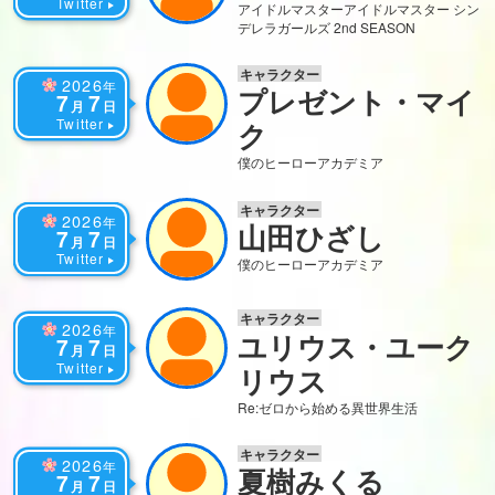
Twitter
アイドルマスター
アイドルマスター シン
デレラガールズ 2nd SEASON
キャラクター
2026
年
プレゼント・マイ
7
7
月
日
Twitter
ク
僕のヒーローアカデミア
キャラクター
2026
年
山田ひざし
7
7
月
日
Twitter
僕のヒーローアカデミア
キャラクター
2026
年
ユリウス・ユーク
7
7
月
日
Twitter
リウス
Re:ゼロから始める異世界生活
キャラクター
2026
年
夏樹みくる
7
7
月
日