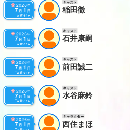
キャスト
2026
年
稲田徹
7
1
月
日
Twitter
キャスト
2026
年
石井康嗣
7
1
月
日
Twitter
キャスト
2026
年
前田誠二
7
1
月
日
Twitter
キャスト
2026
年
水谷麻鈴
7
1
月
日
Twitter
キャラクター
2026
年
西住まほ
7
1
月
日
Twitter