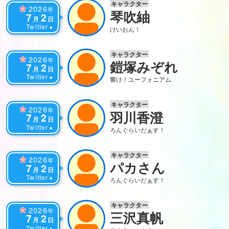
キャラクター
2026
年
琴吹紬
7
2
月
日
Twitter
けいおん！
キャラクター
2026
年
鎧塚みぞれ
7
2
月
日
Twitter
響け！ユーフォニアム
キャラクター
2026
年
羽川香澄
7
2
月
日
Twitter
ろんぐらいだぁす！
キャラクター
2026
年
パカさん
7
2
月
日
Twitter
ろんぐらいだぁす！
キャラクター
2026
年
三沢真帆
7
2
月
日
Twitter