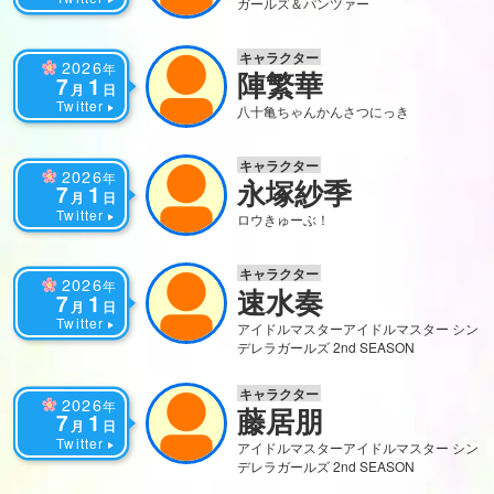
ガールズ＆パンツァー
キャラクター
2026
年
陣繁華
7
1
月
日
Twitter
八十亀ちゃんかんさつにっき
キャラクター
2026
年
永塚紗季
7
1
月
日
Twitter
ロウきゅーぶ！
キャラクター
2026
年
速水奏
7
1
月
日
Twitter
アイドルマスター
アイドルマスター シン
デレラガールズ 2nd SEASON
キャラクター
2026
年
藤居朋
7
1
月
日
Twitter
アイドルマスター
アイドルマスター シン
デレラガールズ 2nd SEASON