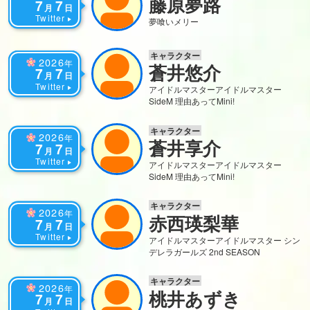
藤原夢路
7
7
月
日
Twitter
夢喰いメリー
キャラクター
2026
年
蒼井悠介
7
7
月
日
Twitter
アイドルマスター
アイドルマスター
SideM 理由あってMini!
キャラクター
2026
年
蒼井享介
7
7
月
日
Twitter
アイドルマスター
アイドルマスター
SideM 理由あってMini!
キャラクター
2026
年
赤西瑛梨華
7
7
月
日
Twitter
アイドルマスター
アイドルマスター シン
デレラガールズ 2nd SEASON
キャラクター
2026
年
桃井あずき
7
7
月
日