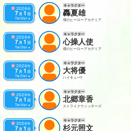
キャラクター
2026
年
轟夏雄
7
1
月
日
Twitter
僕のヒーローアカデミア
キャラクター
2026
年
心操人使
7
1
月
日
Twitter
僕のヒーローアカデミア
キャラクター
2026
年
大将優
7
1
月
日
Twitter
ハイキュー!!
キャラクター
2026
年
北郷章香
7
1
月
日
Twitter
ストライクウィッチーズ
キャラクター
2026
年
杉元照文
7
1
月
日