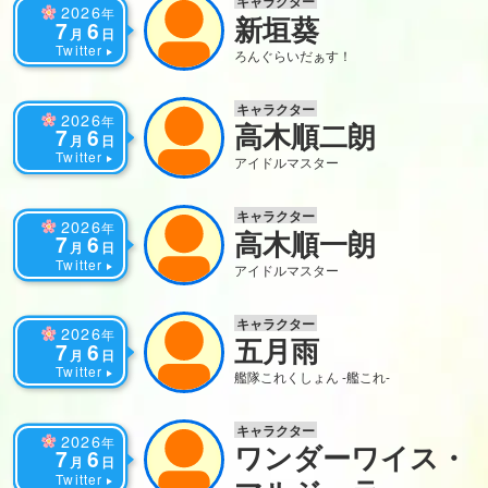
キャラクター
2026
年
新垣葵
7
6
月
日
Twitter
ろんぐらいだぁす！
キャラクター
2026
年
高木順二朗
7
6
月
日
Twitter
アイドルマスター
キャラクター
2026
年
高木順一朗
7
6
月
日
Twitter
アイドルマスター
キャラクター
2026
年
五月雨
7
6
月
日
Twitter
艦隊これくしょん -艦これ-
キャラクター
2026
年
ワンダーワイス・
7
6
月
日
Twitter