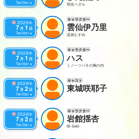
Twitter
弱虫ペダル
キャラクター
2026
年
雲仙伊乃里
7
1
月
日
Twitter
温泉むすめ
キャラクター
2026
年
ハス
7
1
月
日
Twitter
くノ一ツバキの胸の内
キャスト
2026
年
東城咲耶子
7
2
月
日
Twitter
キャラクター
2026
年
岩館揺杏
7
2
月
日
Twitter
咲-Saki-