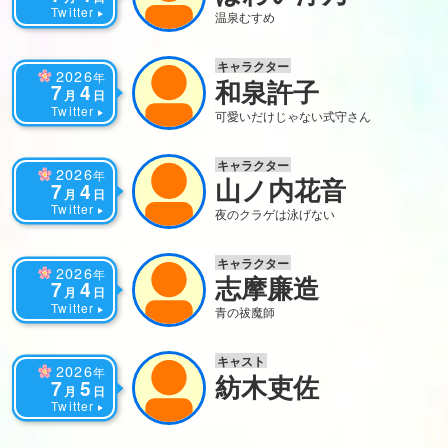
Twitter
温泉むすめ
キャラクター
2026
年
和泉許子
7
4
月
日
Twitter
可愛いだけじゃない式守さん
キャラクター
2026
年
山ノ内花音
7
4
月
日
Twitter
夜のクラゲは泳げない
キャラクター
2026
年
志摩廉造
7
4
月
日
Twitter
青の祓魔師
キャスト
2026
年
紡木吏佐
7
5
月
日
Twitter