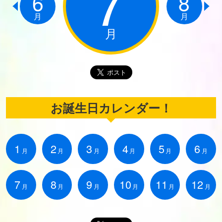
6
8
月
月
月
お誕生日カレンダー！
1
2
3
4
5
6
月
月
月
月
月
月
7
8
9
10
11
12
月
月
月
月
月
月