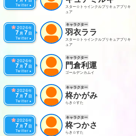
月
日
Twitter
スター☆トゥインクルプリキュア
プリキ
ュア
キャラクター
2026
年
羽衣ララ
7
7
月
日
Twitter
スター☆トゥインクルプリキュア
プリキ
ュア
キャラクター
2026
年
門倉利運
7
7
月
日
Twitter
ゴールデンカムイ
キャラクター
2026
年
柊かがみ
7
7
月
日
Twitter
らき☆すた
キャラクター
2026
年
柊つかさ
7
7
月
日
Twitter
らき☆すた