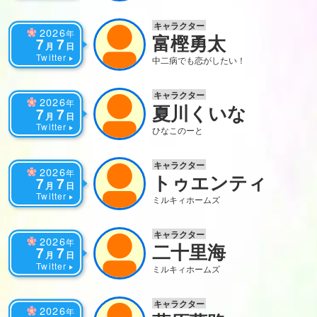
キャラクター
2026
年
富樫勇太
7
7
月
日
Twitter
中二病でも恋がしたい！
キャラクター
2026
年
夏川くいな
7
7
月
日
Twitter
ひなこのーと
キャラクター
2026
年
トゥエンティ
7
7
月
日
Twitter
ミルキィホームズ
キャラクター
2026
年
二十里海
7
7
月
日
Twitter
ミルキィホームズ
キャラクター
2026
年