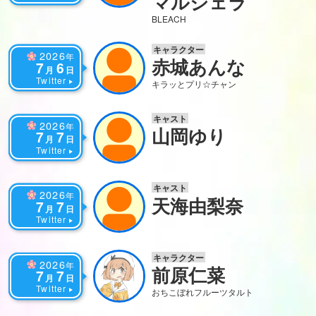
マルジェラ
BLEACH
キャラクター
2026
年
赤城あんな
7
6
月
日
Twitter
キラッとプリ☆チャン
キャスト
2026
年
山岡ゆり
7
7
月
日
Twitter
キャスト
2026
年
天海由梨奈
7
7
月
日
Twitter
キャラクター
2026
年
前原仁菜
7
7
月
日
Twitter
おちこぼれフルーツタルト