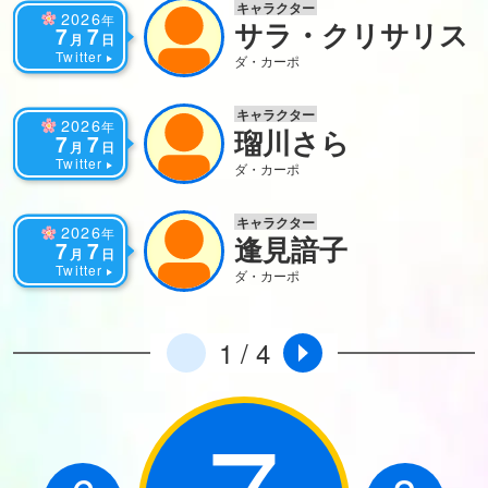
キャラクター
2026
年
サラ・クリサリス
7
7
月
日
Twitter
ダ・カーポ
キャラクター
2026
年
瑠川さら
7
7
月
日
Twitter
ダ・カーポ
キャラクター
2026
年
逢見諳子
7
7
月
日
Twitter
ダ・カーポ
1 / 4
7