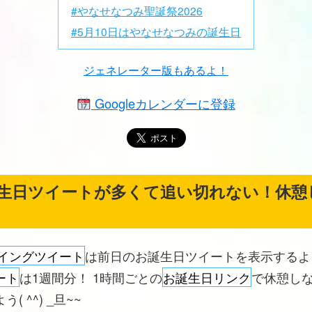
#やなせなつみ聖誕祭2026
#5月10日はやなせなつみの誕生日
ジェネレーター版もあるよ！
Googleカレンダーに登録
生日ツイートが多くて追い切れない！休憩
イングツイート
は前日のお誕生日ツイートを表示する
ート
は1週間分！ 1時間ごとの
お誕生日リンク
で休憩し
( ^^) _旦~~