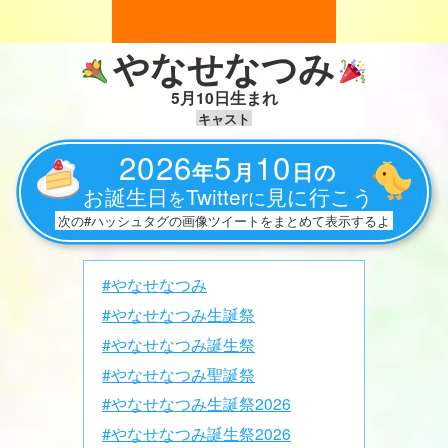
やなせなつみ
5月10日生まれ
キャスト
2026
5
10
年
月
日の
お誕生日
Twitter
見に行こう
を
に
次の#ハッシュタグの画像ツイートをまとめて表示するよ
#やなせなつみ
#やなせなつみ生誕祭
#やなせなつみ誕生祭
#やなせなつみ聖誕祭
#やなせなつみ生誕祭2026
#やなせなつみ誕生祭2026