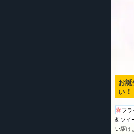
お誕
い！
フラ
刻ツイ
い駆けよう