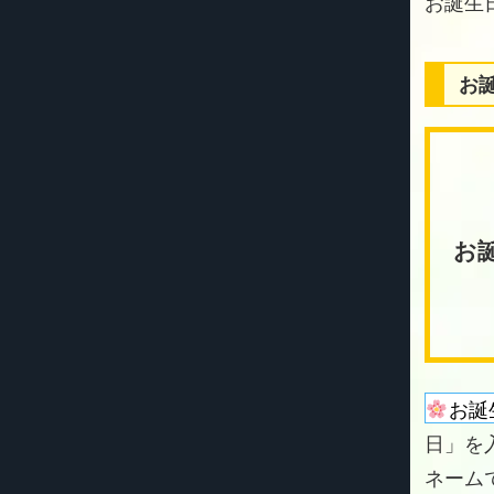
お
お
お誕
日」を
ネーム