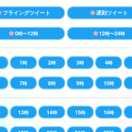
フライングツイート
遅刻ツイート
0
12
12
24
時〜
時
時〜
時
1
2
3
4
時
時
時
時
7
8
9
10
時
時
時
時
13
14
15
16
時
時
時
時
時