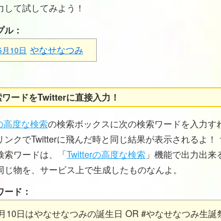
力して試してみよう！
プル：
やなせなつみ
5月10日
ワードをTwitterに直接入力！
erの高度な検索
の検索ボックスに次の検索ワードを入力す
ンクでTwitterに飛んだ時と同じ結果が表示されるよ！
検索ワードは、「
Twitterの高度な検索
」機能で出力出来
同じ物を、サービス上で生成したものなんよ。
ワード：
5月10日はやなせなつみの誕生日 OR #やなせなつみ生誕