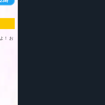
23
時
よ！ お