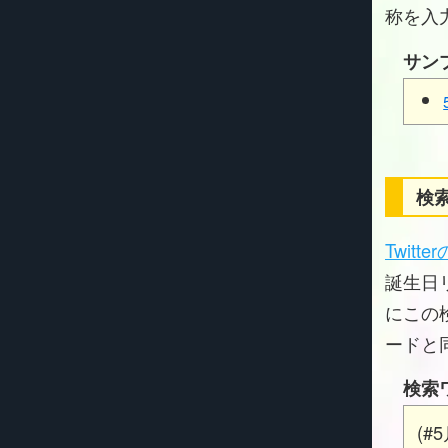
称を入
サン
検索
Twitt
誕生日リ
にこの
ードと
検索
(#