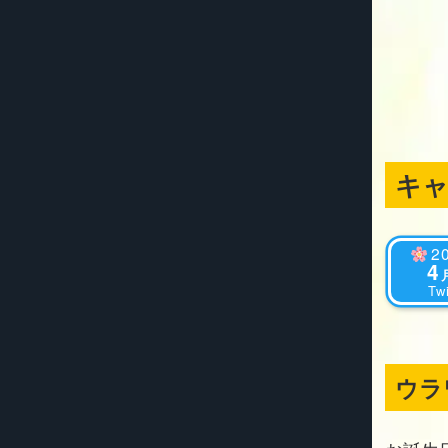
キ
2
4
Twi
ウラ