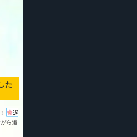
した
よ！
遅
ながら追