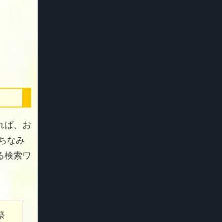
れば、お
 ちなみ
る検索ワ
祭