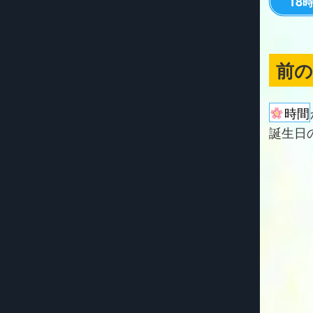
18
前
時間
誕生日の