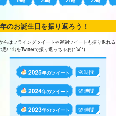
19
20
21
22
時
時
時
時
時
の年のお誕生日を振り返ろう！
からはフライングツイートや遅刻ツイートも振り返れる
思い出をTwitterで振り返っちゃお(*´ω`*)
2025
年のツイート
2024
年のツイート
2023
年のツイート