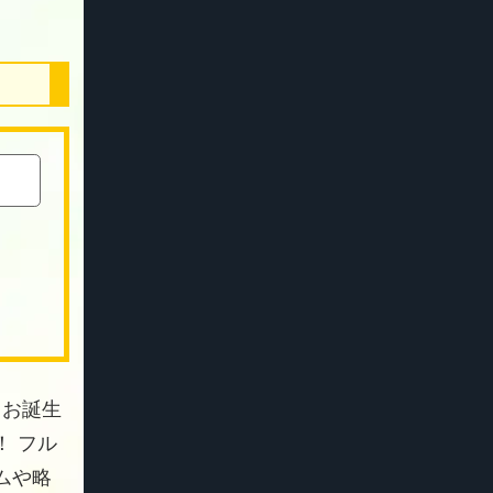
 お誕生
 フル
ムや略