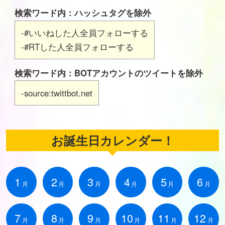
検索ワード内：ハッシュタグを除外
-#いいねした人全員フォローする
-#RTした人全員フォローする
検索ワード内：BOTアカウントのツイートを除外
-source:twittbot.net
お誕生日カレンダー！
1
2
3
4
5
6
月
月
月
月
月
月
7
8
9
10
11
12
月
月
月
月
月
月