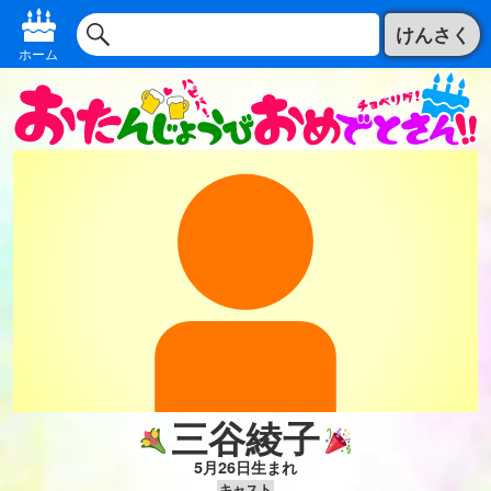
けんさく
ホーム
三谷綾子
5月26日生まれ
キャスト