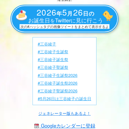
2026
5
26
年
月
日の
お誕生日
Twitter
見に行こう
を
に
次の#ハッシュタグの画像ツイートをまとめて表示するよ
#三谷綾子
#三谷綾子生誕祭
#三谷綾子誕生祭
#三谷綾子聖誕祭
#三谷綾子生誕祭2026
#三谷綾子誕生祭2026
#三谷綾子聖誕祭2026
#5月26日は三谷綾子の誕生日
ジェネレーター版もあるよ！
Googleカレンダーに登録