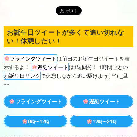
お誕生日ツイートが多くて追い切れな
い！休憩したい！
フライングツイート
は前日のお誕生日ツイートを表
示するよ！
遅刻ツイート
は1週間分！ 1時間ごとの
お誕生日リンク
で休憩しながら追い駆けよう( ^^) _旦
~~
フライングツイート
遅刻ツイート
0
12
12
24
時〜
時
時〜
時