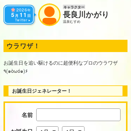
キャラクター
2026
年
長良川かがり
5
11
月
日
Twitter
温泉むすめ
ウラワザ！
お誕生日を追い駆けるのに超便利なプロのウラワザ
٩(๑òωó๑)۶
お誕生日ジェネレーター！
名前