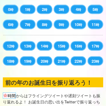
0
1
2
3
4
5
時
時
時
時
時
時
6
7
8
9
10
11
時
時
時
時
時
時
12
13
14
15
16
17
時
時
時
時
時
時
18
19
20
21
22
23
時
時
時
時
時
時
前の年のお誕生日を振り返ろう！
時間
からはフライングツイートや遅刻ツイートも振
り返れるよ！ お誕生日の思い出をTwitterで振り返っち