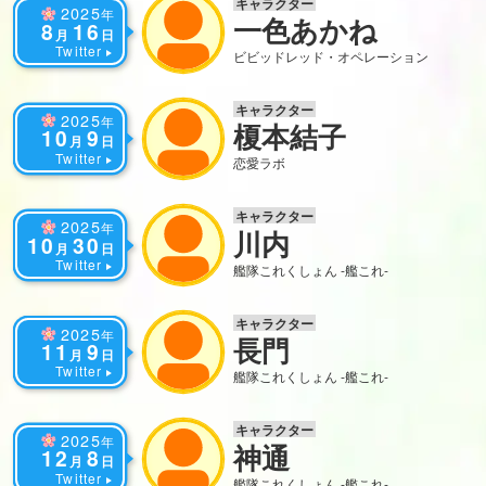
キャラクター
2025
年
一色あかね
8
16
月
日
Twitter
ビビッドレッド・オペレーション
キャラクター
2025
年
榎本結子
10
9
月
日
Twitter
恋愛ラボ
キャラクター
2025
年
川内
10
30
月
日
Twitter
艦隊これくしょん -艦これ-
キャラクター
2025
年
長門
11
9
月
日
Twitter
艦隊これくしょん -艦これ-
キャラクター
2025
年
神通
12
8
月
日
Twitter
艦隊これくしょん -艦これ-