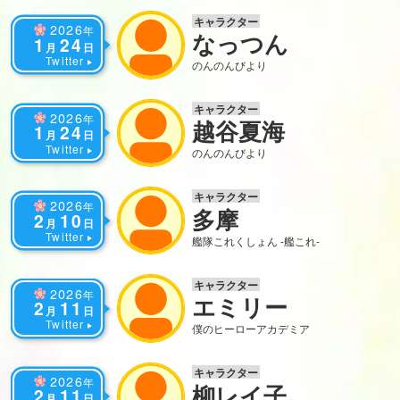
キャラクター
2026
年
なっつん
1
24
月
日
Twitter
のんのんびより
キャラクター
2026
年
越谷夏海
1
24
月
日
Twitter
のんのんびより
キャラクター
2026
年
多摩
2
10
月
日
Twitter
艦隊これくしょん -艦これ-
キャラクター
2026
年
エミリー
2
11
月
日
Twitter
僕のヒーローアカデミア
キャラクター
2026
年
柳レイ子
2
11
月
日