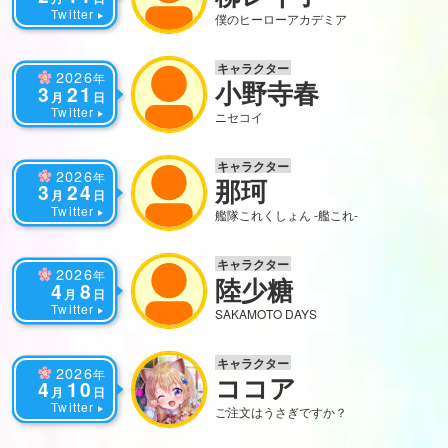
Twitter
僕のヒーローアカデミア
キャラクター
2026
年
小野寺春
3
21
月
日
Twitter
ニセコイ
キャラクター
2026
年
那珂
3
24
月
日
Twitter
艦隊これくしょん -艦これ-
キャラクター
2026
年
陸少糖
4
8
月
日
Twitter
SAKAMOTO DAYS
キャラクター
2026
年
ココア
4
10
月
日
Twitter
ご注文はうさぎですか？