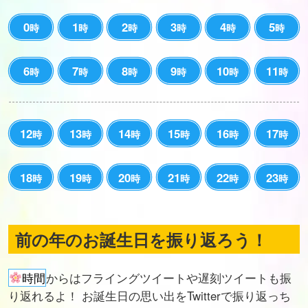
0
1
2
3
4
5
時
時
時
時
時
時
6
7
8
9
10
11
時
時
時
時
時
時
12
13
14
15
16
17
時
時
時
時
時
時
18
19
20
21
22
23
時
時
時
時
時
時
前の年のお誕生日を振り返ろう！
時間
からはフライングツイートや遅刻ツイートも振
り返れるよ！ お誕生日の思い出をTwitterで振り返っち