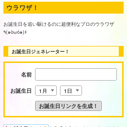
ウラワザ！
お誕生日を追い駆けるのに超便利なプロのウラワザ
٩(๑òωó๑)۶
お誕生日ジェネレーター！
名前
お誕生日