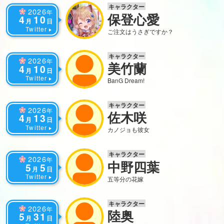
キャラクター
2026
年
保登心愛
4
10
月
日
Twitter
ご注文はうさぎですか？
キャラクター
2026
年
美竹蘭
4
10
月
日
Twitter
BanG Dream!
キャラクター
2026
年
佐⽊咲
4
13
月
日
Twitter
カノジョも彼女
キャラクター
2026
年
中野四葉
5
5
月
日
Twitter
五等分の花嫁
キャラクター
2026
年
陸奥
5
31
月
日