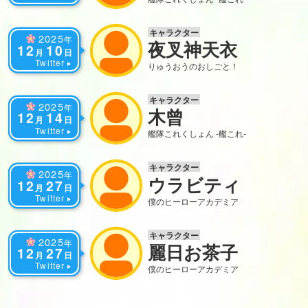
キャラクター
2025
年
夜叉神天衣
12
10
月
日
Twitter
りゅうおうのおしごと！
キャラクター
2025
年
木曾
12
14
月
日
Twitter
艦隊これくしょん -艦これ-
キャラクター
2025
年
ウラビティ
12
27
月
日
Twitter
僕のヒーローアカデミア
キャラクター
2025
年
麗日お茶子
12
27
月
日
Twitter
僕のヒーローアカデミア