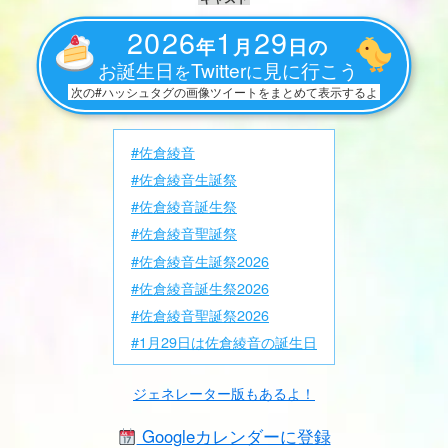
2026
1
29
年
月
日の
お誕生日
Twitter
見に行こう
を
に
次の#ハッシュタグの画像ツイートをまとめて表示するよ
#佐倉綾音
#佐倉綾音生誕祭
#佐倉綾音誕生祭
#佐倉綾音聖誕祭
#佐倉綾音生誕祭2026
#佐倉綾音誕生祭2026
#佐倉綾音聖誕祭2026
#1月29日は佐倉綾音の誕生日
ジェネレーター版もあるよ！
Googleカレンダーに登録