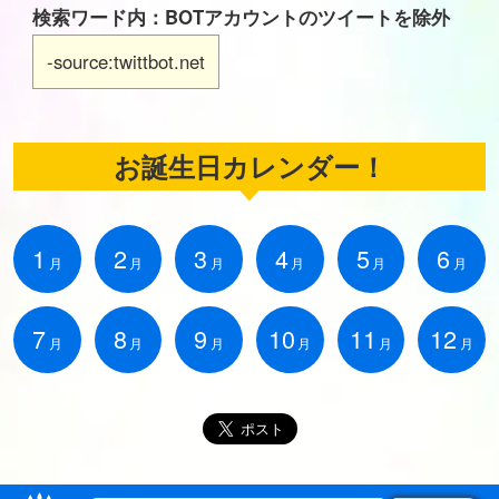
検索ワード内：BOTアカウントのツイートを除外
-source:twittbot.net
お誕生日カレンダー！
1
2
3
4
5
6
月
月
月
月
月
月
7
8
9
10
11
12
月
月
月
月
月
月