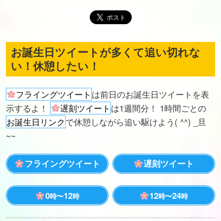
お誕生日ツイートが多くて追い切れな
い！休憩したい！
フライングツイート
は前日のお誕生日ツイートを表
示するよ！
遅刻ツイート
は1週間分！ 1時間ごとの
お誕生日リンク
で休憩しながら追い駆けよう( ^^) _旦
~~
フライングツイート
遅刻ツイート
0
12
12
24
時〜
時
時〜
時