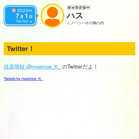
キャラクター
2026
年
ハス
7
1
月
日
Twitter
くノ一ツバキの胸の内
Twitter！
佳原萌枝 @moemoe_K_
のTwitterだよ！
Tweets by moemoe_K_