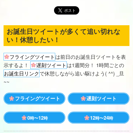
お誕生日ツイートが多くて追い切れな
い！休憩したい！
フライングツイート
は前日のお誕生日ツイートを表
示するよ！
遅刻ツイート
は1週間分！ 1時間ごとの
お誕生日リンク
で休憩しながら追い駆けよう( ^^) _旦
~~
フライングツイート
遅刻ツイート
0
12
12
24
時〜
時
時〜
時