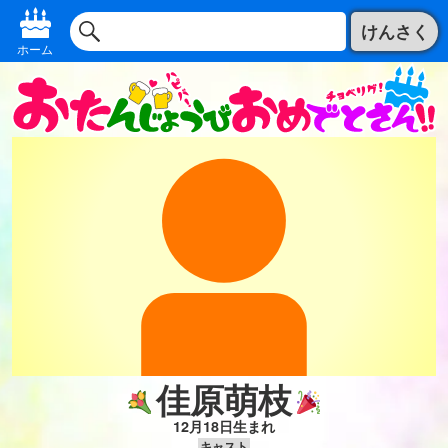
けんさく
ホーム
佳原萌枝
12月18日生まれ
キャスト