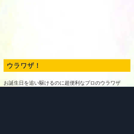
ウラワザ！
お誕生日を追い駆けるのに超便利なプロのウラワザ
٩(๑òωó๑)۶
お誕生日ジェネレーター！