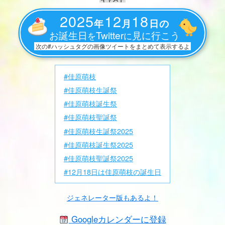
2025
12
18
年
月
日の
お誕生日
Twitter
見に行こう
を
に
次の#ハッシュタグの画像ツイートをまとめて表示するよ
#佳原萌枝
#佳原萌枝生誕祭
#佳原萌枝誕生祭
#佳原萌枝聖誕祭
#佳原萌枝生誕祭2025
#佳原萌枝誕生祭2025
#佳原萌枝聖誕祭2025
#12月18日は佳原萌枝の誕生日
ジェネレーター版もあるよ！
Googleカレンダーに登録