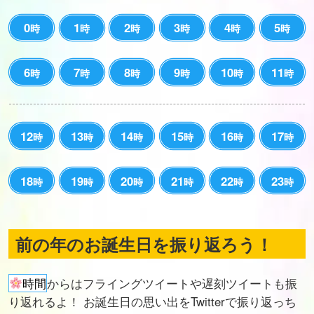
0
1
2
3
4
5
時
時
時
時
時
時
6
7
8
9
10
11
時
時
時
時
時
時
12
13
14
15
16
17
時
時
時
時
時
時
18
19
20
21
22
23
時
時
時
時
時
時
前の年のお誕生日を振り返ろう！
時間
からはフライングツイートや遅刻ツイートも振
り返れるよ！ お誕生日の思い出をTwitterで振り返っち