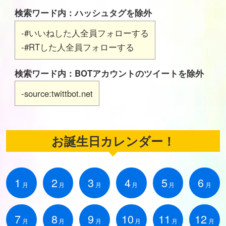
検索ワード内：ハッシュタグを除外
-#いいねした人全員フォローする
-#RTした人全員フォローする
検索ワード内：BOTアカウントのツイートを除外
-source:twittbot.net
お誕生日カレンダー！
1
2
3
4
5
6
月
月
月
月
月
月
7
8
9
10
11
12
月
月
月
月
月
月