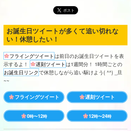
お誕生日ツイートが多くて追い切れな
い！休憩したい！
フライングツイート
は前日のお誕生日ツイートを表
示するよ！
遅刻ツイート
は1週間分！ 1時間ごとの
お誕生日リンク
で休憩しながら追い駆けよう( ^^) _旦
~~
フライングツイート
遅刻ツイート
0
12
12
24
時〜
時
時〜
時