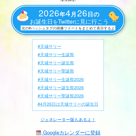
2026
4
26
年
月
日の
お誕生日
Twitter
見に行こう
を
に
次の#ハッシュタグの画像ツイートをまとめて表示するよ
#天城サリー
#天城サリー生誕祭
#天城サリー誕生祭
#天城サリー聖誕祭
#天城サリー生誕祭2026
#天城サリー誕生祭2026
#天城サリー聖誕祭2026
#4月26日は天城サリーの誕生日
ジェネレーター版もあるよ！
Googleカレンダーに登録