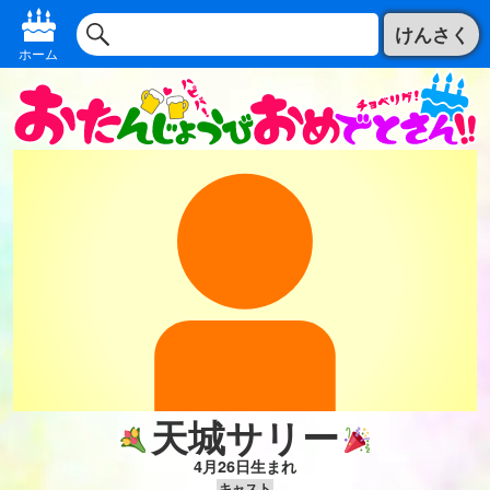
けんさく
ホーム
天城サリー
4月26日生まれ
キャスト