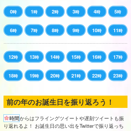
0
1
2
3
4
5
時
時
時
時
時
時
6
7
8
9
10
11
時
時
時
時
時
時
12
13
14
15
16
17
時
時
時
時
時
時
18
19
20
21
22
23
時
時
時
時
時
時
前の年のお誕生日を振り返ろう！
時間
からはフライングツイートや遅刻ツイートも振
り返れるよ！ お誕生日の思い出をTwitterで振り返っち