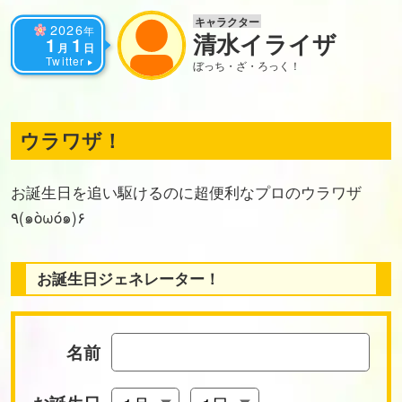
キャラクター
2026
年
清水イライザ
1
1
月
日
Twitter
ぼっち・ざ・ろっく！
ウラワザ！
お誕生日を追い駆けるのに超便利なプロのウラワザ
٩(๑òωó๑)۶
お誕生日ジェネレーター！
名前