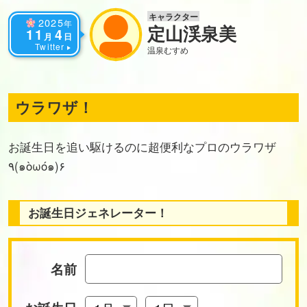
キャラクター
2025
年
定山渓泉美
11
4
月
日
Twitter
温泉むすめ
ウラワザ！
お誕生日を追い駆けるのに超便利なプロのウラワザ
٩(๑òωó๑)۶
お誕生日ジェネレーター！
名前