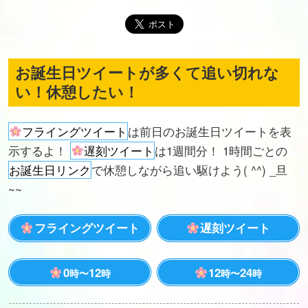
お誕生日ツイートが多くて追い切れな
い！休憩したい！
フライングツイート
は前日のお誕生日ツイートを表
示するよ！
遅刻ツイート
は1週間分！ 1時間ごとの
お誕生日リンク
で休憩しながら追い駆けよう( ^^) _旦
~~
フライングツイート
遅刻ツイート
0
12
12
24
時〜
時
時〜
時