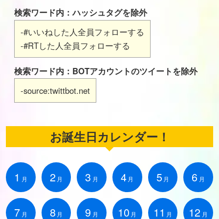
検索ワード内：ハッシュタグを除外
-#いいねした人全員フォローする
-#RTした人全員フォローする
検索ワード内：BOTアカウントのツイートを除外
-source:twittbot.net
お誕生日カレンダー！
1
2
3
4
5
6
月
月
月
月
月
月
7
8
9
10
11
12
月
月
月
月
月
月