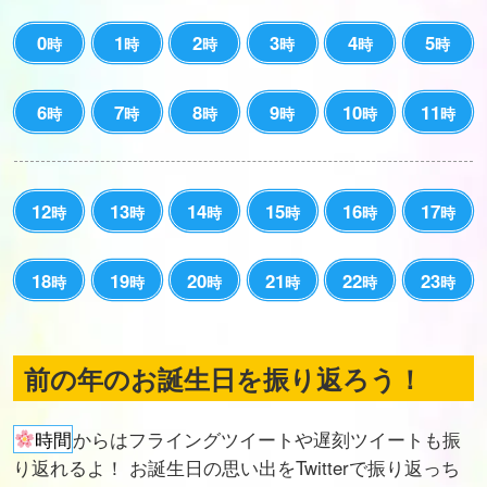
0
1
2
3
4
5
時
時
時
時
時
時
6
7
8
9
10
11
時
時
時
時
時
時
12
13
14
15
16
17
時
時
時
時
時
時
18
19
20
21
22
23
時
時
時
時
時
時
前の年のお誕生日を振り返ろう！
時間
からはフライングツイートや遅刻ツイートも振
り返れるよ！ お誕生日の思い出をTwitterで振り返っち