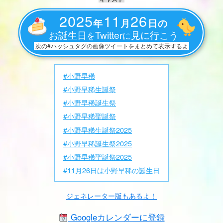
2025
11
26
年
月
日の
お誕生日
Twitter
見に行こう
を
に
次の#ハッシュタグの画像ツイートをまとめて表示するよ
#小野早稀
#小野早稀生誕祭
#小野早稀誕生祭
#小野早稀聖誕祭
#小野早稀生誕祭2025
#小野早稀誕生祭2025
#小野早稀聖誕祭2025
#11月26日は小野早稀の誕生日
ジェネレーター版もあるよ！
Googleカレンダーに登録