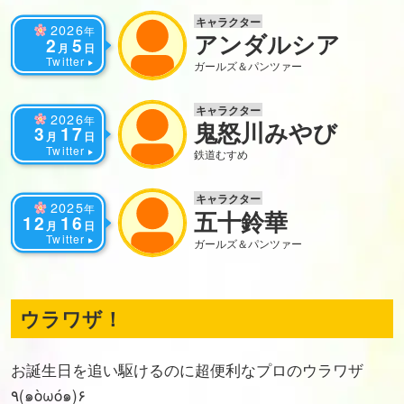
キャラクター
2026
年
アンダルシア
2
5
月
日
Twitter
ガールズ＆パンツァー
キャラクター
2026
年
鬼怒川みやび
3
17
月
日
Twitter
鉄道むすめ
キャラクター
2025
年
五十鈴華
12
16
月
日
Twitter
ガールズ＆パンツァー
ウラワザ！
お誕生日を追い駆けるのに超便利なプロのウラワザ
٩(๑òωó๑)۶