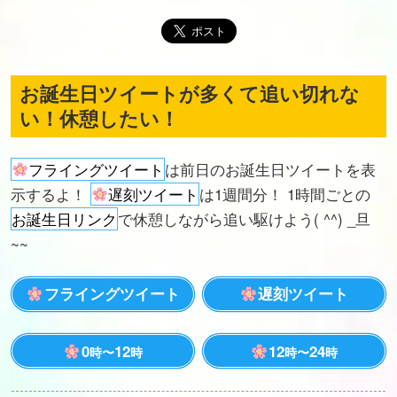
お誕生日ツイートが多くて追い切れな
い！休憩したい！
フライングツイート
は前日のお誕生日ツイートを表
示するよ！
遅刻ツイート
は1週間分！ 1時間ごとの
お誕生日リンク
で休憩しながら追い駆けよう( ^^) _旦
~~
フライングツイート
遅刻ツイート
0
12
12
24
時〜
時
時〜
時