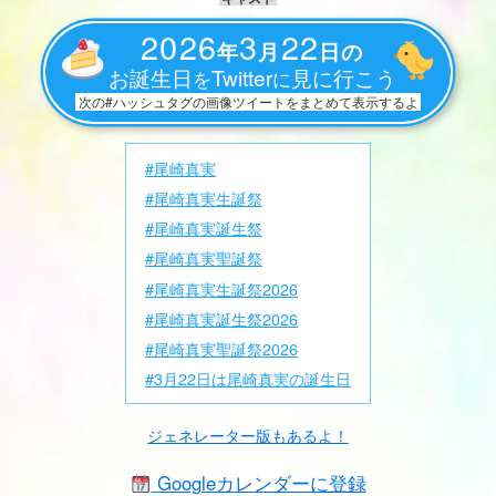
2026
3
22
年
月
日の
お誕生日
Twitter
見に行こう
を
に
次の#ハッシュタグの画像ツイートをまとめて表示するよ
#尾崎真実
#尾崎真実生誕祭
#尾崎真実誕生祭
#尾崎真実聖誕祭
#尾崎真実生誕祭2026
#尾崎真実誕生祭2026
#尾崎真実聖誕祭2026
#3月22日は尾崎真実の誕生日
ジェネレーター版もあるよ！
Googleカレンダーに登録