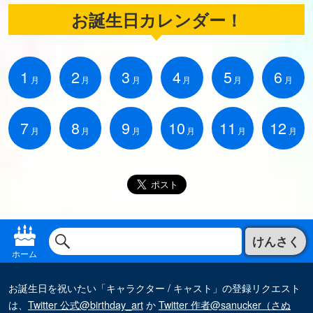
お誕生日カレンダー！
1
2
3
4
5
6
月
月
月
月
月
月
7
8
9
10
11
12
月
月
月
月
月
月
けんさく
ホーム
お誕生日を祝いたい「キャラクター / キャスト」の登録リクエスト
は、
Twitter 公式@birthday_art
か
Twitter 作者@sanucker（さぬ