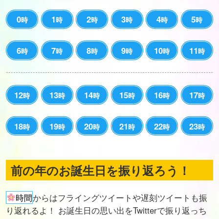
0
1
2
3
4
5
時
時
時
時
時
時
6
7
8
9
10
11
時
時
時
時
時
時
12
13
14
15
16
17
時
時
時
時
時
時
18
19
20
21
22
23
時
時
時
時
時
時
前の年のお誕生日を振り返ろう！
時間
からはフライングツイートや遅刻ツイートも振
り返れるよ！ お誕生日の思い出をTwitterで振り返っち