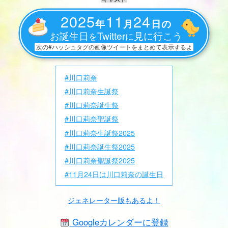
2025
11
24
年
月
日の
お誕生日
Twitter
見に行こう
を
に
次の#ハッシュタグの画像ツイートをまとめて表示するよ
#川口莉奈
#川口莉奈生誕祭
#川口莉奈誕生祭
#川口莉奈聖誕祭
#川口莉奈生誕祭2025
#川口莉奈誕生祭2025
#川口莉奈聖誕祭2025
#11月24日は川口莉奈の誕生日
ジェネレーター版もあるよ！
Googleカレンダーに登録