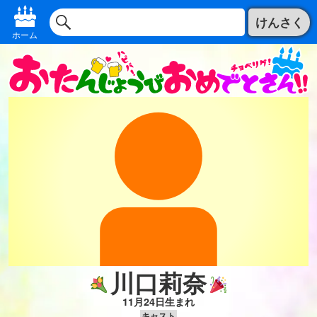
けんさく
ホーム
川口莉奈
11月24日生まれ
キャスト