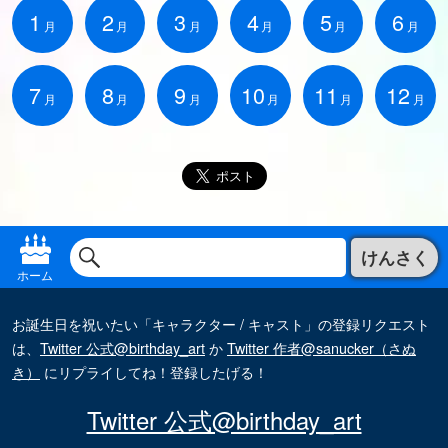
1
2
3
4
5
6
月
月
月
月
月
月
7
8
9
10
11
12
月
月
月
月
月
月
けんさく
ホーム
お誕生日を祝いたい「キャラクター / キャスト」の登録リクエスト
は、
Twitter 公式@birthday_art
か
Twitter 作者@sanucker（さぬ
き）
にリプライしてね！登録したげる！
Twitter 公式@birthday_art