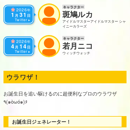
キャラクター
2026
年
斑鳩ルカ
1
31
月
日
Twitter
アイドルマスター
アイドルマスター シャ
イニーカラーズ
キャラクター
2026
年
若月ニコ
4
14
月
日
Twitter
ウィッチウォッチ
ウラワザ！
お誕生日を追い駆けるのに超便利なプロのウラワザ
٩(๑òωó๑)۶
お誕生日ジェネレーター！