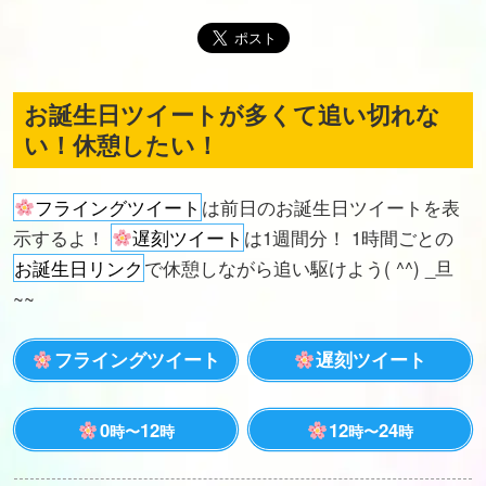
お誕生日ツイートが多くて追い切れな
い！休憩したい！
フライングツイート
は前日のお誕生日ツイートを表
示するよ！
遅刻ツイート
は1週間分！ 1時間ごとの
お誕生日リンク
で休憩しながら追い駆けよう( ^^) _旦
~~
フライングツイート
遅刻ツイート
0
12
12
24
時〜
時
時〜
時