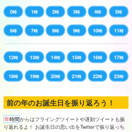
0
1
2
3
4
5
時
時
時
時
時
時
6
7
8
9
10
11
時
時
時
時
時
時
12
13
14
15
16
17
時
時
時
時
時
時
18
19
20
21
22
23
時
時
時
時
時
時
前の年のお誕生日を振り返ろう！
時間
からはフライングツイートや遅刻ツイートも振
り返れるよ！ お誕生日の思い出をTwitterで振り返っち