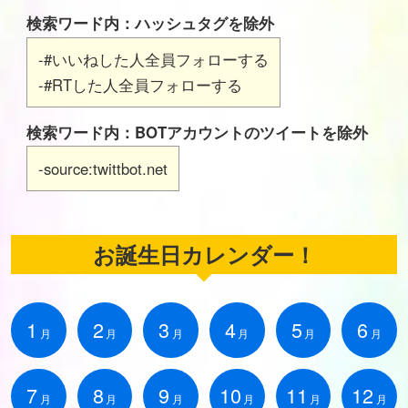
検索ワード内：ハッシュタグを除外
-#いいねした人全員フォローする
-#RTした人全員フォローする
検索ワード内：BOTアカウントのツイートを除外
-source:twittbot.net
お誕生日カレンダー！
1
2
3
4
5
6
月
月
月
月
月
月
7
8
9
10
11
12
月
月
月
月
月
月