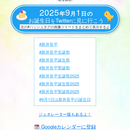
2025
9
1
年
月
日の
お誕生日
Twitter
見に行こう
を
に
次の#ハッシュタグの画像ツイートをまとめて表示するよ
#新井良平
#新井良平生誕祭
#新井良平誕生祭
#新井良平聖誕祭
#新井良平生誕祭2025
#新井良平誕生祭2025
#新井良平聖誕祭2025
#9月1日は新井良平の誕生日
ジェネレーター版もあるよ！
Googleカレンダーに登録