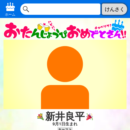
けんさく
ホーム
新井良平
9月1日生まれ
キャスト