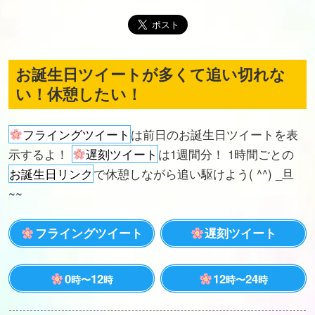
お誕生日ツイートが多くて追い切れな
い！休憩したい！
フライングツイート
は前日のお誕生日ツイートを表
示するよ！
遅刻ツイート
は1週間分！ 1時間ごとの
お誕生日リンク
で休憩しながら追い駆けよう( ^^) _旦
~~
フライングツイート
遅刻ツイート
0
12
12
24
時〜
時
時〜
時