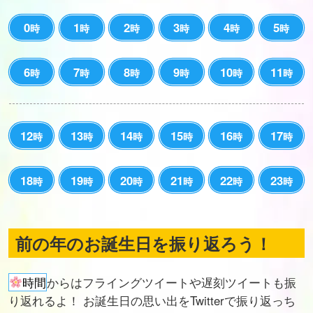
0
1
2
3
4
5
時
時
時
時
時
時
6
7
8
9
10
11
時
時
時
時
時
時
12
13
14
15
16
17
時
時
時
時
時
時
18
19
20
21
22
23
時
時
時
時
時
時
前の年のお誕生日を振り返ろう！
時間
からはフライングツイートや遅刻ツイートも振
り返れるよ！ お誕生日の思い出をTwitterで振り返っち