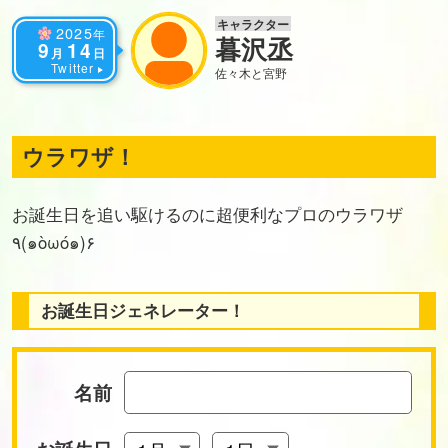
キャラクター
2025
年
暮沢丞
9
14
月
日
Twitter
佐々木と宮野
ウラワザ！
お誕生日を追い駆けるのに超便利なプロのウラワザ
٩(๑òωó๑)۶
お誕生日ジェネレーター！
名前