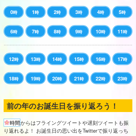
0
1
2
3
4
5
時
時
時
時
時
時
6
7
8
9
10
11
時
時
時
時
時
時
12
13
14
15
16
17
時
時
時
時
時
時
18
19
20
21
22
23
時
時
時
時
時
時
前の年のお誕生日を振り返ろう！
時間
からはフライングツイートや遅刻ツイートも振
り返れるよ！ お誕生日の思い出をTwitterで振り返っち