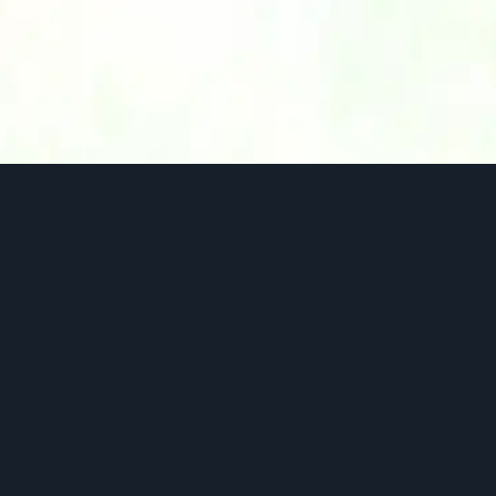
ウラワザ！
お誕生日を追い駆けるのに超便利なプロのウラワザ
٩(๑òωó๑)۶
お誕生日ジェネレーター！