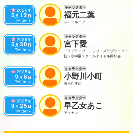
キャラクター
2026
年
福元二葉
5
12
月
日
Twitter
スローループ
キャラクター
2026
年
宮下愛
5
30
月
日
Twitter
「ラブライブ！」シリーズ
ラブライブ！
虹ヶ咲学園スクールアイドル同好会
キャラクター
2025
年
小野川小町
9
8
月
日
Twitter
温泉むすめ
キャラクター
2025
年
早乙女あこ
9
25
月
日
Twitter
アイカツ