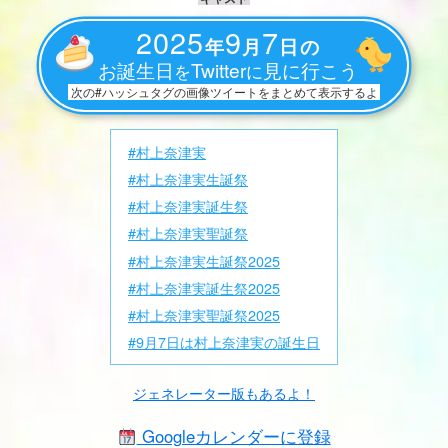
2025
9
7
年
月
日の
お誕生日
Twitter
見に行こう
を
に
次の#ハッシュタグの画像ツイートをまとめて表示するよ
#村上奈津実
#村上奈津実生誕祭
#村上奈津実誕生祭
#村上奈津実聖誕祭
#村上奈津実生誕祭2025
#村上奈津実誕生祭2025
#村上奈津実聖誕祭2025
#9月7日は村上奈津実の誕生日
ジェネレーター版もあるよ！
Googleカレンダーに登録