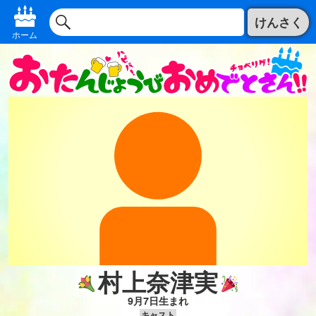
けんさく
ホーム
村上奈津実
9月7日生まれ
キャスト