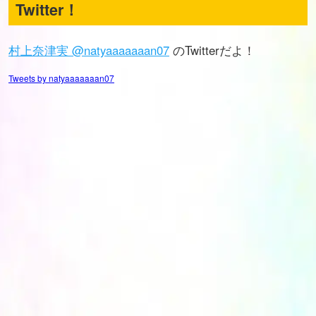
Twitter！
村上奈津実 @natyaaaaaaan07
のTwitterだよ！
Tweets by natyaaaaaaan07