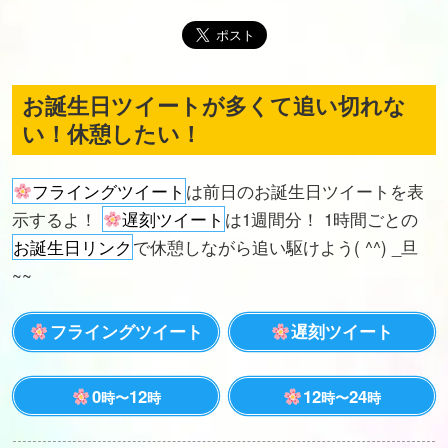
お誕生日ツイートが多くて追い切れな
い！休憩したい！
フライングツイート
は前日のお誕生日ツイートを表
示するよ！
遅刻ツイート
は1週間分！ 1時間ごとの
お誕生日リンク
で休憩しながら追い駆けよう( ^^) _旦
~~
フライングツイート
遅刻ツイート
0
12
12
24
時〜
時
時〜
時