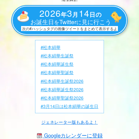
2026
3
14
年
月
日の
お誕生日
Twitter
見に行こう
を
に
次の#ハッシュタグの画像ツイートをまとめて表示するよ
#松本絹華
#松本絹華生誕祭
#松本絹華誕生祭
#松本絹華聖誕祭
#松本絹華生誕祭2026
#松本絹華誕生祭2026
#松本絹華聖誕祭2026
#3月14日は松本絹華の誕生日
ジェネレーター版もあるよ！
Googleカレンダーに登録