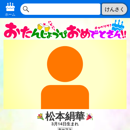
けんさく
ホーム
松本絹華
3月14日生まれ
キャスト