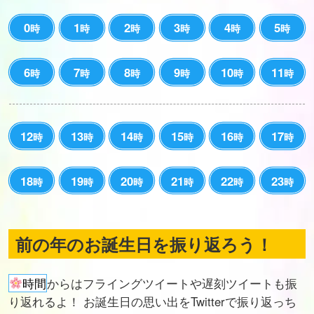
0
1
2
3
4
5
時
時
時
時
時
時
6
7
8
9
10
11
時
時
時
時
時
時
12
13
14
15
16
17
時
時
時
時
時
時
18
19
20
21
22
23
時
時
時
時
時
時
前の年のお誕生日を振り返ろう！
時間
からはフライングツイートや遅刻ツイートも振
り返れるよ！ お誕生日の思い出をTwitterで振り返っち