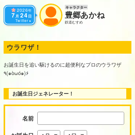
キャラクター
2026
年
豊郷あかね
7
24
月
日
Twitter
鉄道むすめ
ウラワザ！
お誕生日を追い駆けるのに超便利なプロのウラワザ
٩(๑òωó๑)۶
お誕生日ジェネレーター！
名前