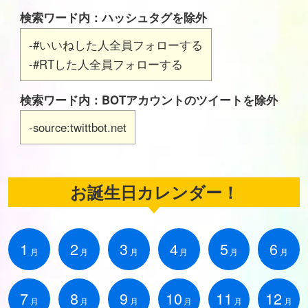
検索ワード内：ハッシュタグを除外
-#いいねした人全員フォローする
-#RTした人全員フォローする
検索ワード内：BOTアカウントのツイートを除外
-source:twittbot.net
お誕生日カレンダー！
1
2
3
4
5
6
月
月
月
月
月
月
7
8
9
10
11
12
月
月
月
月
月
月