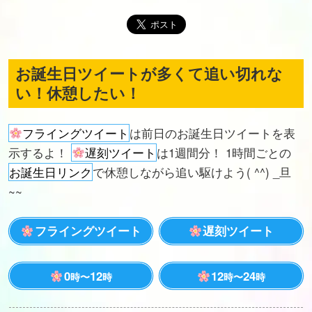
お誕生日ツイートが多くて追い切れな
い！休憩したい！
フライングツイート
は前日のお誕生日ツイートを表
示するよ！
遅刻ツイート
は1週間分！ 1時間ごとの
お誕生日リンク
で休憩しながら追い駆けよう( ^^) _旦
~~
フライングツイート
遅刻ツイート
0
12
12
24
時〜
時
時〜
時