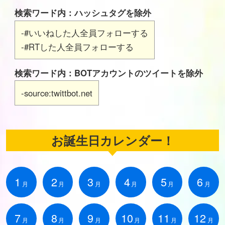
検索ワード内：ハッシュタグを除外
-#いいねした人全員フォローする
-#RTした人全員フォローする
検索ワード内：BOTアカウントのツイートを除外
-source:twittbot.net
お誕生日カレンダー！
1
2
3
4
5
6
月
月
月
月
月
月
7
8
9
10
11
12
月
月
月
月
月
月