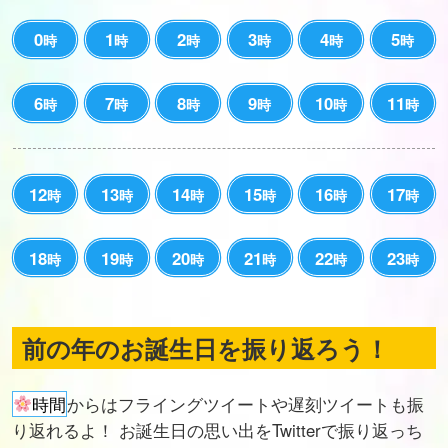
0
1
2
3
4
5
時
時
時
時
時
時
6
7
8
9
10
11
時
時
時
時
時
時
12
13
14
15
16
17
時
時
時
時
時
時
18
19
20
21
22
23
時
時
時
時
時
時
前の年のお誕生日を振り返ろう！
時間
からはフライングツイートや遅刻ツイートも振
り返れるよ！ お誕生日の思い出をTwitterで振り返っち