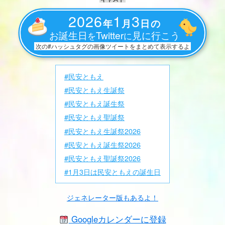
2026
1
3
年
月
日の
お誕生日
Twitter
見に行こう
を
に
次の#ハッシュタグの画像ツイートをまとめて表示するよ
#民安ともえ
#民安ともえ生誕祭
#民安ともえ誕生祭
#民安ともえ聖誕祭
#民安ともえ生誕祭2026
#民安ともえ誕生祭2026
#民安ともえ聖誕祭2026
#1月3日は民安ともえの誕生日
ジェネレーター版もあるよ！
Googleカレンダーに登録