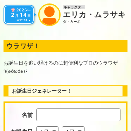
キャラクター
2026
年
エリカ・ムラサキ
2
14
月
日
Twitter
ダ・カーポ
ウラワザ！
お誕生日を追い駆けるのに超便利なプロのウラワザ
٩(๑òωó๑)۶
お誕生日ジェネレーター！
名前