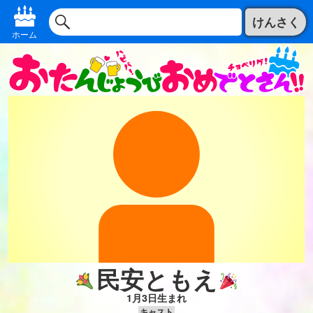
けんさく
ホーム
民安ともえ
1月3日生まれ
キャスト