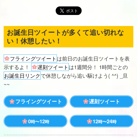
お誕生日ツイートが多くて追い切れな
い！休憩したい！
フライングツイート
は前日のお誕生日ツイートを表
示するよ！
遅刻ツイート
は1週間分！ 1時間ごとの
お誕生日リンク
で休憩しながら追い駆けよう( ^^) _旦
~~
フライングツイート
遅刻ツイート
0
12
12
24
時〜
時
時〜
時