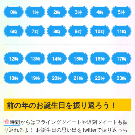
0
1
2
3
4
5
時
時
時
時
時
時
6
7
8
9
10
11
時
時
時
時
時
時
12
13
14
15
16
17
時
時
時
時
時
時
18
19
20
21
22
23
時
時
時
時
時
時
前の年のお誕生日を振り返ろう！
時間
からはフライングツイートや遅刻ツイートも振
り返れるよ！ お誕生日の思い出をTwitterで振り返っち