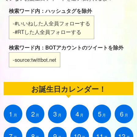
検索ワード内：ハッシュタグを除外
-#いいねした人全員フォローする
-#RTした人全員フォローする
検索ワード内：BOTアカウントのツイートを除外
-source:twittbot.net
お誕生日カレンダー！
1
2
3
4
5
6
月
月
月
月
月
月
7
8
9
10
11
12