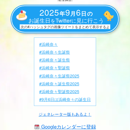
2025
9
6
年
月
日の
お誕生日
Twitter
見に行こう
を
に
次の#ハッシュタグの画像ツイートをまとめて表示するよ
#浜崎奈々
#浜崎奈々生誕祭
#浜崎奈々誕生祭
#浜崎奈々聖誕祭
#浜崎奈々生誕祭2025
#浜崎奈々誕生祭2025
#浜崎奈々聖誕祭2025
#9月6日は浜崎奈々の誕生日
ジェネレーター版もあるよ！
Googleカレンダーに登録