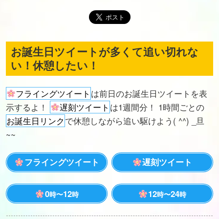
お誕生日ツイートが多くて追い切れな
い！休憩したい！
フライングツイート
は前日のお誕生日ツイートを表
示するよ！
遅刻ツイート
は1週間分！ 1時間ごとの
お誕生日リンク
で休憩しながら追い駆けよう( ^^) _旦
~~
フライングツイート
遅刻ツイート
0
12
12
24
時〜
時
時〜
時