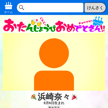
けんさく
ホーム
浜崎奈々
9月6日生まれ
キャスト