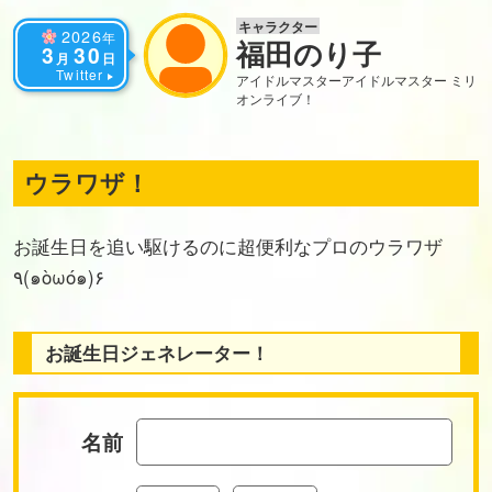
キャラクター
2026
年
福田のり子
3
30
月
日
Twitter
アイドルマスター
アイドルマスター ミリ
オンライブ！
ウラワザ！
お誕生日を追い駆けるのに超便利なプロのウラワザ
٩(๑òωó๑)۶
お誕生日ジェネレーター！
名前