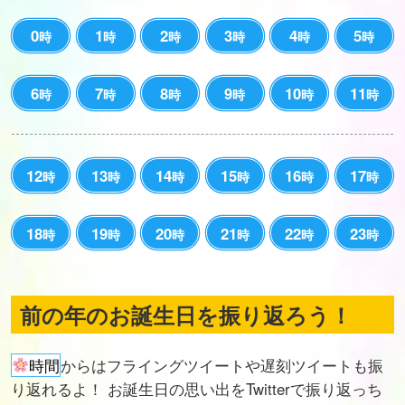
0
1
2
3
4
5
時
時
時
時
時
時
6
7
8
9
10
11
時
時
時
時
時
時
12
13
14
15
16
17
時
時
時
時
時
時
18
19
20
21
22
23
時
時
時
時
時
時
前の年のお誕生日を振り返ろう！
時間
からはフライングツイートや遅刻ツイートも振
り返れるよ！ お誕生日の思い出をTwitterで振り返っち