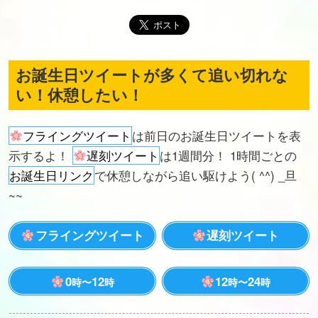
お誕生日ツイートが多くて追い切れな
い！休憩したい！
フライングツイート
は前日のお誕生日ツイートを表
示するよ！
遅刻ツイート
は1週間分！ 1時間ごとの
お誕生日リンク
で休憩しながら追い駆けよう( ^^) _旦
~~
フライングツイート
遅刻ツイート
0
12
12
24
時〜
時
時〜
時