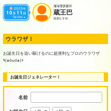
キャラクター
2025
年
蔵王巴
10
11
月
日
Twitter
温泉むすめ
ウラワザ！
お誕生日を追い駆けるのに超便利なプロのウラワザ
٩(๑òωó๑)۶
お誕生日ジェネレーター！
名前