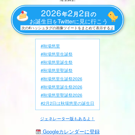
2026
2
2
年
月
日の
お誕生日
Twitter
見に行こう
を
に
次の#ハッシュタグの画像ツイートをまとめて表示するよ
#秋場悠里
#秋場悠里生誕祭
#秋場悠里誕生祭
#秋場悠里聖誕祭
#秋場悠里生誕祭2026
#秋場悠里誕生祭2026
#秋場悠里聖誕祭2026
#2月2日は秋場悠里の誕生日
ジェネレーター版もあるよ！
Googleカレンダーに登録