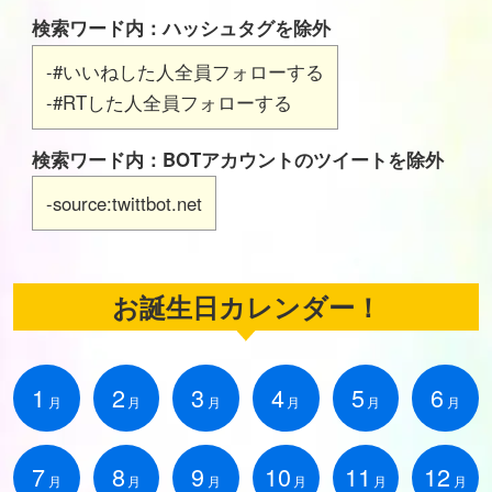
検索ワード内：ハッシュタグを除外
-#いいねした人全員フォローする
-#RTした人全員フォローする
検索ワード内：BOTアカウントのツイートを除外
-source:twittbot.net
お誕生日カレンダー！
1
2
3
4
5
6
月
月
月
月
月
月
7
8
9
10
11
12
月
月
月
月
月
月