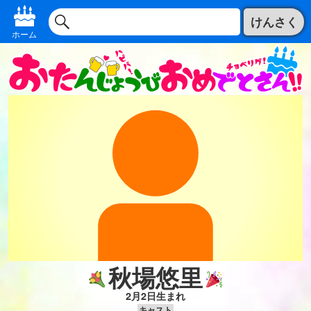
けんさく
ホーム
秋場悠里
2月2日生まれ
キャスト