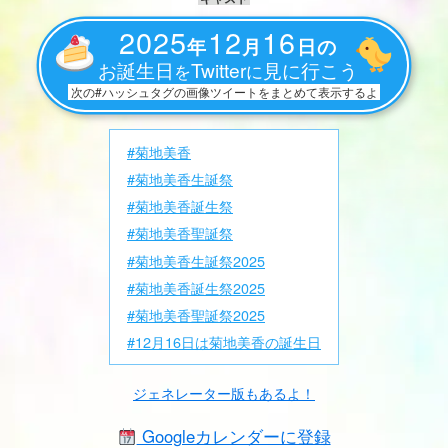
2025
12
16
年
月
日の
お誕生日
Twitter
見に行こう
を
に
次の#ハッシュタグの画像ツイートをまとめて表示するよ
#菊地美香
#菊地美香生誕祭
#菊地美香誕生祭
#菊地美香聖誕祭
#菊地美香生誕祭2025
#菊地美香誕生祭2025
#菊地美香聖誕祭2025
#12月16日は菊地美香の誕生日
ジェネレーター版もあるよ！
Googleカレンダーに登録