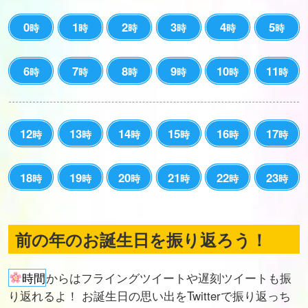
0
1
2
3
4
5
時
時
時
時
時
時
6
7
8
9
10
11
時
時
時
時
時
時
12
13
14
15
16
17
時
時
時
時
時
時
18
19
20
21
22
23
時
時
時
時
時
時
前の年のお誕生日を振り返ろう！
時間
からはフライングツイートや遅刻ツイートも振
り返れるよ！ お誕生日の思い出をTwitterで振り返っち