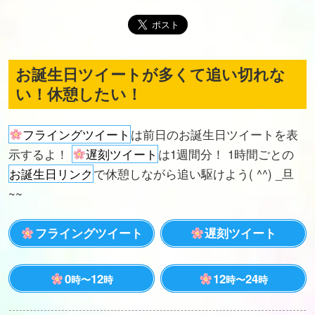
お誕生日ツイートが多くて追い切れな
い！休憩したい！
フライングツイート
は前日のお誕生日ツイートを表
示するよ！
遅刻ツイート
は1週間分！ 1時間ごとの
お誕生日リンク
で休憩しながら追い駆けよう( ^^) _旦
~~
フライングツイート
遅刻ツイート
0
12
12
24
時〜
時
時〜
時