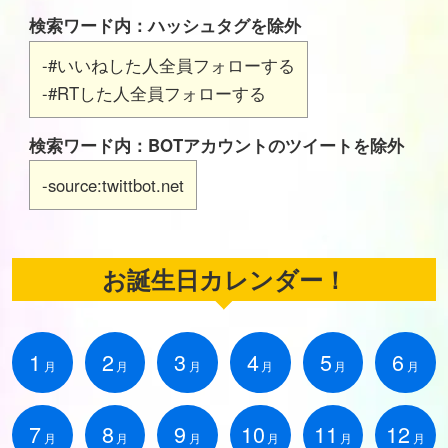
検索ワード内：ハッシュタグを除外
-#いいねした人全員フォローする
-#RTした人全員フォローする
検索ワード内：BOTアカウントのツイートを除外
-source:twittbot.net
お誕生日カレンダー！
1
2
3
4
5
6
月
月
月
月
月
月
7
8
9
10
11
12
月
月
月
月
月
月