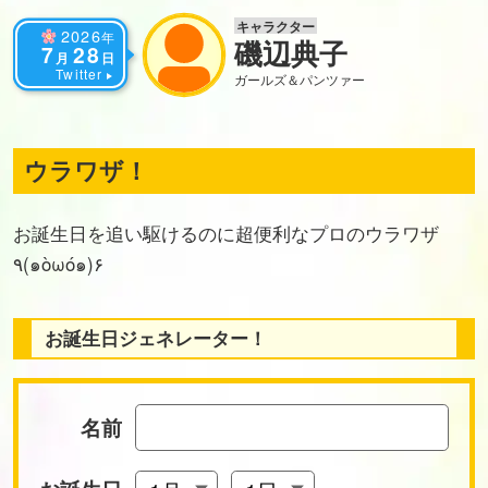
キャラクター
2026
年
磯辺典子
7
28
月
日
Twitter
ガールズ＆パンツァー
ウラワザ！
お誕生日を追い駆けるのに超便利なプロのウラワザ
٩(๑òωó๑)۶
お誕生日ジェネレーター！
名前