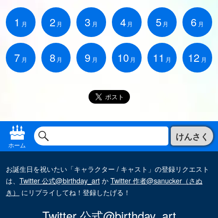
1
2
3
4
5
6
月
月
月
月
月
月
7
8
9
10
11
12
月
月
月
月
月
月
けんさく
ホーム
お誕生日を祝いたい「キャラクター / キャスト」の登録リクエスト
は、
Twitter 公式@birthday_art
か
Twitter 作者@sanucker（さぬ
き）
にリプライしてね！登録したげる！
Twitter 公式@birthday_art