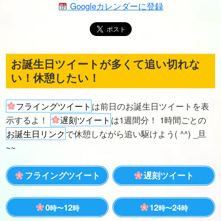
Googleカレンダーに登録
お誕生日ツイートが多くて追い切れな
い！休憩したい！
フライングツイート
は前日のお誕生日ツイートを表
示するよ！
遅刻ツイート
は1週間分！ 1時間ごとの
お誕生日リンク
で休憩しながら追い駆けよう( ^^) _旦
~~
フライングツイート
遅刻ツイート
0
12
12
24
時〜
時
時〜
時