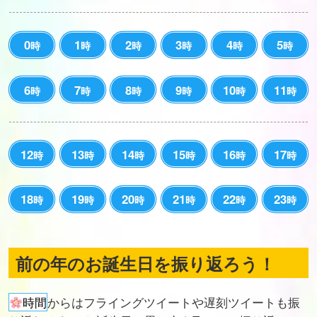
0
1
2
3
4
5
時
時
時
時
時
時
6
7
8
9
10
11
時
時
時
時
時
時
12
13
14
15
16
17
時
時
時
時
時
時
18
19
20
21
22
23
時
時
時
時
時
時
前の年のお誕生日を振り返ろう！
時間
からはフライングツイートや遅刻ツイートも振