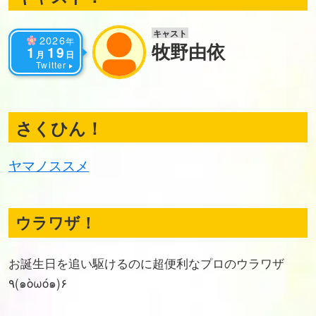
キャスト
2026
年
牧野由依
1
19
月
日
Twitter
さくひん！
ヤマノススメ
ウラワザ！
お誕生日を追い駆けるのに超便利なプロのウラワザ
٩(๑òωó๑)۶