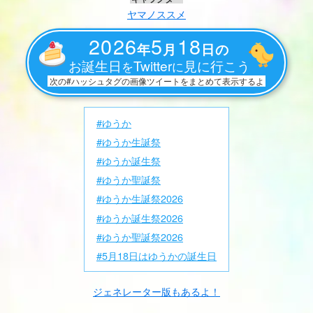
ヤマノススメ
2026
5
18
年
月
日の
お誕生日
Twitter
見に行こう
を
に
次の#ハッシュタグの画像ツイートをまとめて表示するよ
#ゆうか
#ゆうか生誕祭
#ゆうか誕生祭
#ゆうか聖誕祭
#ゆうか生誕祭2026
#ゆうか誕生祭2026
#ゆうか聖誕祭2026
#5月18日はゆうかの誕生日
ジェネレーター版もあるよ！