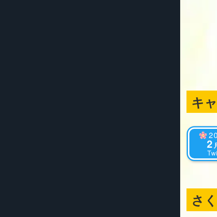
キ
2
2
Twi
さ