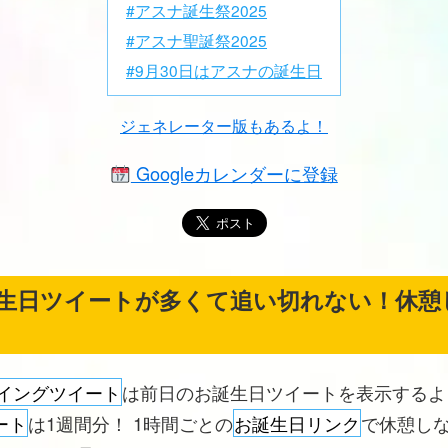
#アスナ誕生祭2025
#アスナ聖誕祭2025
#9月30日はアスナの誕生日
ジェネレーター版もあるよ！
Googleカレンダーに登録
生日ツイートが多くて追い切れない！休憩
イングツイート
は前日のお誕生日ツイートを表示する
ート
は1週間分！ 1時間ごとの
お誕生日リンク
で休憩し