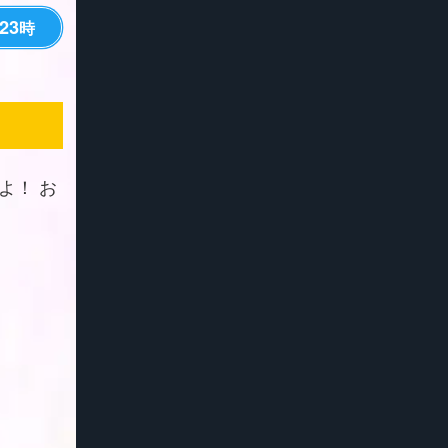
23
時
よ！ お