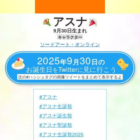
アスナ
9月30日生まれ
キャラクター
ソードアート・オンライン
2025
9
30
年
月
日の
お誕生日
Twitter
見に行こう
を
に
次の#ハッシュタグの画像ツイートをまとめて表示するよ
#アスナ
#アスナ生誕祭
#アスナ誕生祭
#アスナ聖誕祭
#アスナ生誕祭2025