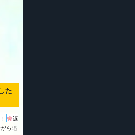
した
よ！
遅
ながら追