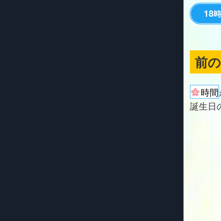
18
前
時間
誕生日の