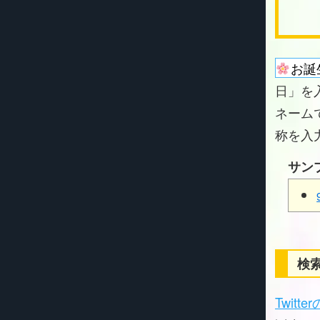
お誕
日」を
ネーム
称を入
サン
検索
Twitt