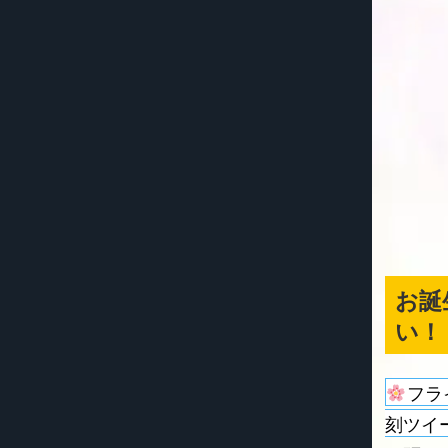
お誕
い！
フラ
刻ツイ