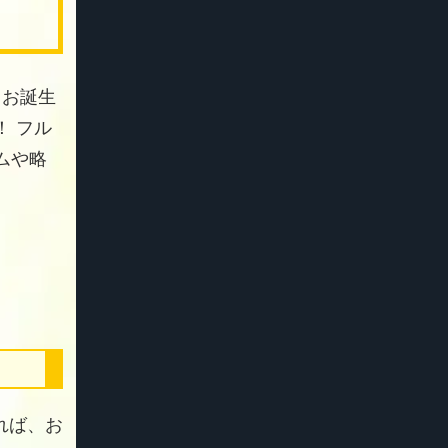
 お誕生
 フル
ムや略
れば、お