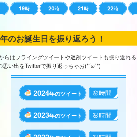
19
20
21
22
時
時
時
時
時
の年のお誕生日を振り返ろう！
からはフライングツイートや遅刻ツイートも振り返れる
思い出をTwitterで振り返っちゃお(*´ω`*)
2024
年のツイート
2023
年のツイート
2022