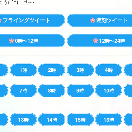
( ^^) _旦~~
フライングツイート
遅刻ツイート
0
12
12
24
時〜
時
時〜
時
1
2
3
4
時
時
時
時
7
8
9
10
時
時
時
時
13
14
15
16
時
時
時
時
時