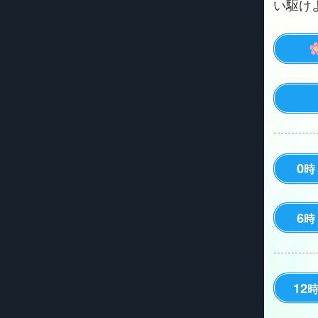
い駆けよう
0
時
6
時
12