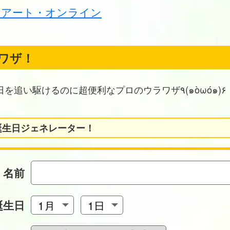
ドアート・オンライン
ワザ！
お誕生日を追い駆けるのに超便利なプロのウラワザ٩(๑òωó๑)۶
誕生日ジェネレーター！
名前
誕生日