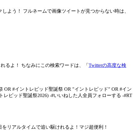
ックしよう！ フルネームで画像ツイートが見つからない時は、
されるよ！ ちなみにこの検索ワードは、「
Twitterの高度な検
OR #イントレピッド聖誕祭 OR "イントレピッド" OR #イン
ントレピッド聖誕祭2026) -#いいねした人全員フォローする -#RT
、お誕生日をリアルタイムで追い駆けれるよ！マジ超便利！