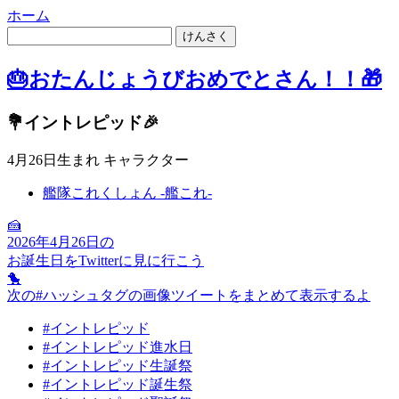
ホーム
けんさく
🎂おたんじょうびおめでとさん！！🎁
💐イントレピッド🎉
4月26日生まれ
キャラクター
艦隊これくしょん -艦これ-
🍰
2026
年
4
月
26
日の
お誕生日
を
Twitter
に
見に行こう
🐤
次の#ハッシュタグの画像ツイートをまとめて表示するよ
#イントレピッド
#イントレピッド進水日
#イントレピッド生誕祭
#イントレピッド誕生祭