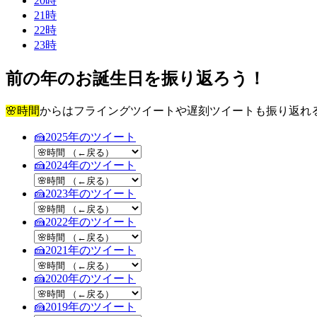
20
時
21
時
22
時
23
時
前の年のお誕生日を振り返ろう！
🌸時間
からはフライングツイートや遅刻ツイートも振り返れるよ！ 
🍰2025
年のツイート
🍰2024
年のツイート
🍰2023
年のツイート
🍰2022
年のツイート
🍰2021
年のツイート
🍰2020
年のツイート
🍰2019
年のツイート