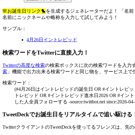
🌸お誕生日リンク🐤
を生成するジェネレーターだよ！ 「名前
名前にニックネームや略称を入力して試してみよう！
サンプル：
4月26日
イントレピッド
検索ワードをTwitterに直接入力！
Twitterの高度な検索
の検索ボックスに次の検索ワードを入力すれ
索
」機能で出力出来る検索ワードと同じ物を、サービス上で
検索ワード：
(#4月26日はイントレピッドの誕生日 OR #イントレピッ
トレピッド OR #イントレピッド進水日2026 OR #イント
した人全員フォローする -source:twittbot.net since:2026-04-25_00
TweetDeckでお誕生日をリアルタイムで追い駆ける
TwitterクライアントのTweetDeckを使ってるフレンズ