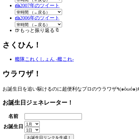
🍰2007
年のツイート
🍰2006
年のツイート
🍺もっと振り返る🔖
さくひん！
艦隊これくしょん -艦これ-
ウラワザ！
お誕生日を追い駆けるのに超便利なプロのウラワザ٩(๑òωó๑
お誕生日ジェネレーター！
名前
お誕生日