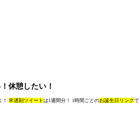
い！休憩したい！
よ！
🌸遅刻ツイート
は1週間分！ 1時間ごとの
お誕生日リンク
で