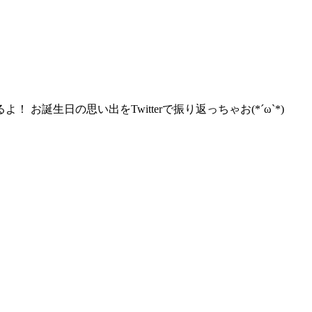
お誕生日の思い出をTwitterで振り返っちゃお(*´ω`*)