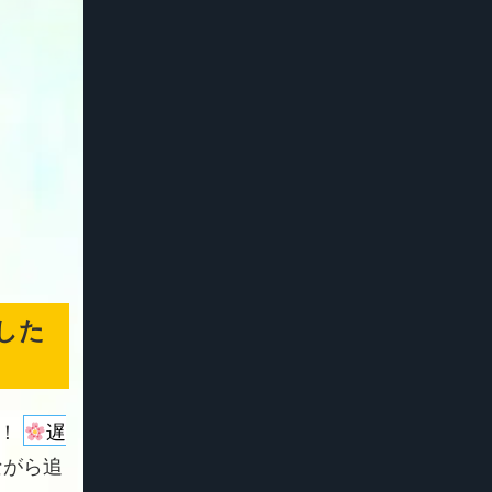
した
よ！
遅
ながら追