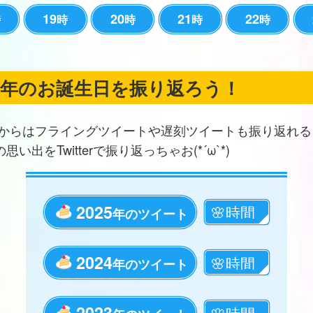
19
20
21
22
時
時
時
時
時
の年のお誕生日を振り返ろう！
からはフライングツイートや遅刻ツイートも振り返れる
思い出をTwitterで振り返っちゃお(*´ω`*)
2025
年のツイート
2024
年のツイート
2023