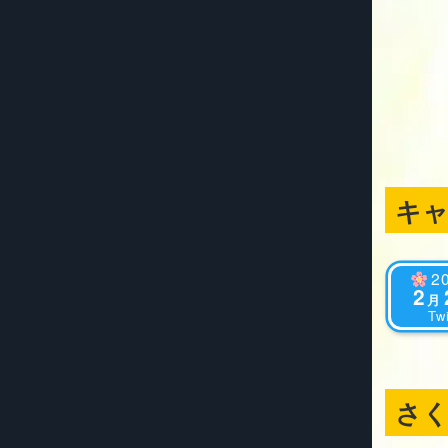
キ
2
2
月
Twi
さ