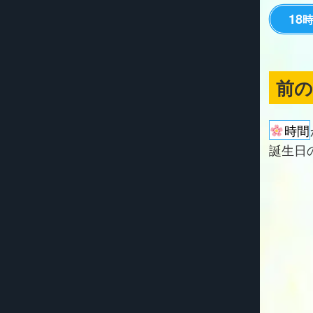
18
前
時間
誕生日の