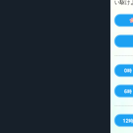
い駆けよう
0
時
6
時
12