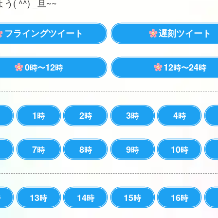
( ^^) _旦~~
フライングツイート
遅刻ツイート
0
12
12
24
時〜
時
時〜
時
1
2
3
4
時
時
時
時
7
8
9
10
時
時
時
時
13
14
15
16
時
時
時
時
時