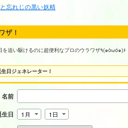
人と忘れじの黒い妖精
ワザ！
お誕生日を追い駆けるのに超便利なプロのウラワザ٩(๑òωó๑)۶
誕生日ジェネレーター！
名前
誕生日