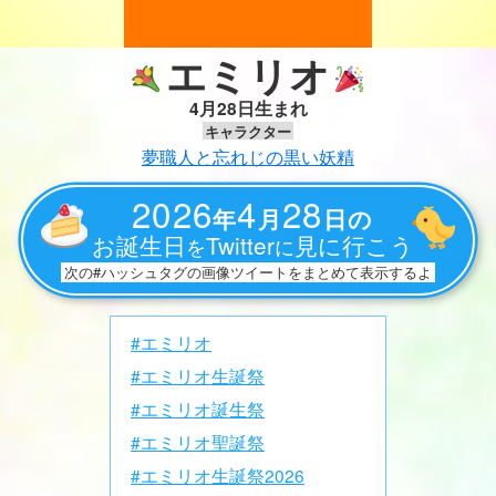
エミリオ
4月28日生まれ
キャラクター
夢職人と忘れじの黒い妖精
2026
4
28
年
月
日の
お誕生日
Twitter
見に行こう
を
に
次の#ハッシュタグの画像ツイートをまとめて表示するよ
#エミリオ
#エミリオ生誕祭
#エミリオ誕生祭
#エミリオ聖誕祭
#エミリオ生誕祭2026