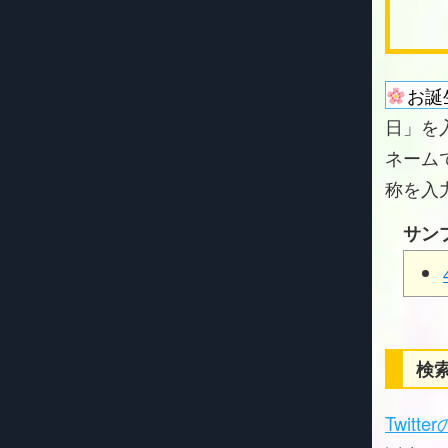
お誕
日」を
ネーム
称を入
サン
検索
Twitt