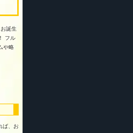
 お誕生
 フル
ムや略
れば、お