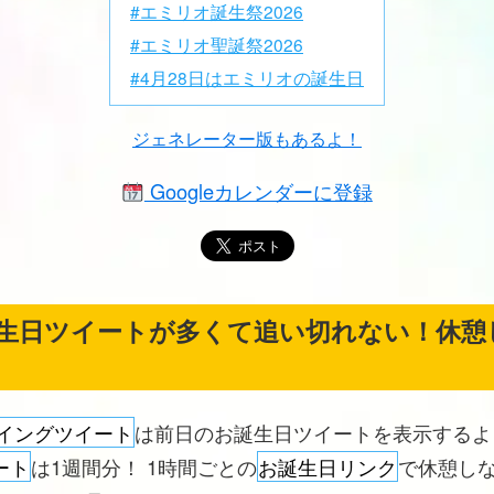
#エミリオ誕生祭2026
#エミリオ聖誕祭2026
#4月28日はエミリオの誕生日
ジェネレーター版もあるよ！
Googleカレンダーに登録
生日ツイートが多くて追い切れない！休憩
イングツイート
は前日のお誕生日ツイートを表示する
ート
は1週間分！ 1時間ごとの
お誕生日リンク
で休憩し