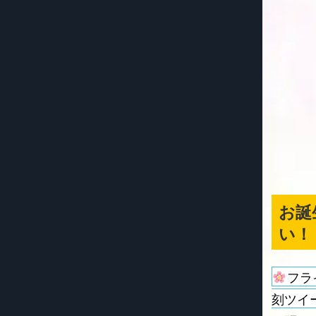
お誕
い！
フラ
刻ツイ