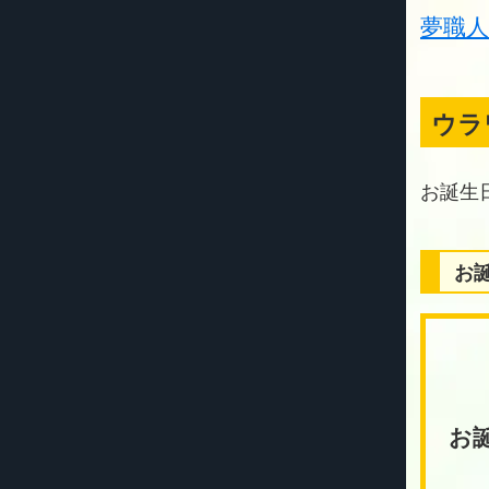
夢職
ウラ
お
お