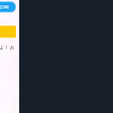
23
時
よ！ お