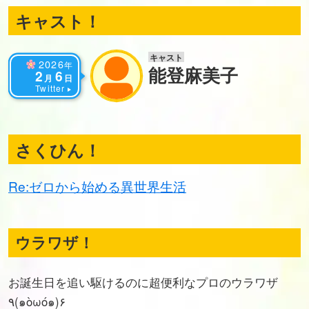
キャスト！
キャスト
2026
年
能登麻美子
2
6
月
日
Twitter
さくひん！
Re:ゼロから始める異世界生活
ウラワザ！
お誕生日を追い駆けるのに超便利なプロのウラワザ
٩(๑òωó๑)۶