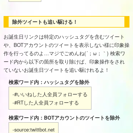
除外ツイートも追い駆ける！
お誕生日リンクは特定のハッシュタグを含むツイート
や、BOTアカウントのツイートを表示しない様に印象操
作を行ってるのよ…マジでごめんね(´；ω；｀) 検索ワ
ード内から以下の箇所を取り除けば、印象操作をされ
ていないお誕生日ツイートを追い駆けれるよ！
検索ワード内：ハッシュタグを除外
-#いいねした人全員フォローする
-#RTした人全員フォローする
検索ワード内：BOTアカウントのツイートを除外
-source:twittbot.net