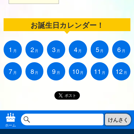
お誕生日カレンダー！
1
2
3
4
5
6
月
月
月
月
月
月
7
8
9
10
11
12
月
月
月
月
月
月
けんさく
ホーム