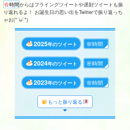
時間
からはフライングツイートや遅刻ツイートも振
り返れるよ！ お誕生日の思い出をTwitterで振り返っち
ゃお(*´ω`*)
2025
年のツイート
2024
年のツイート
2023
年のツイート
年のツイート
年のツイート
年のツイート
年のツイート
年のツイート
年のツイート
年のツイート
年のツイート
年のツイート
年のツイート
年のツイート
年のツイート
年のツイート
年のツイート
年のツイート
年のツイート
年のツイート
もっと振り返る