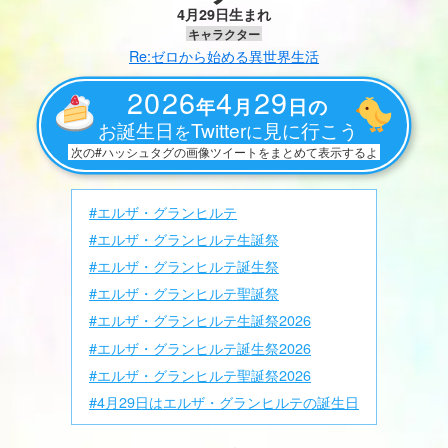
4月29日生まれ
キャラクター
Re:ゼロから始める異世界生活
2026
4
29
年
月
日の
お誕生日
Twitter
見に行こう
を
に
次の#ハッシュタグの画像ツイートをまとめて表示するよ
#エルザ・グランヒルテ
#エルザ・グランヒルテ生誕祭
#エルザ・グランヒルテ誕生祭
#エルザ・グランヒルテ聖誕祭
#エルザ・グランヒルテ生誕祭2026
#エルザ・グランヒルテ誕生祭2026
#エルザ・グランヒルテ聖誕祭2026
#4月29日はエルザ・グランヒルテの誕生日