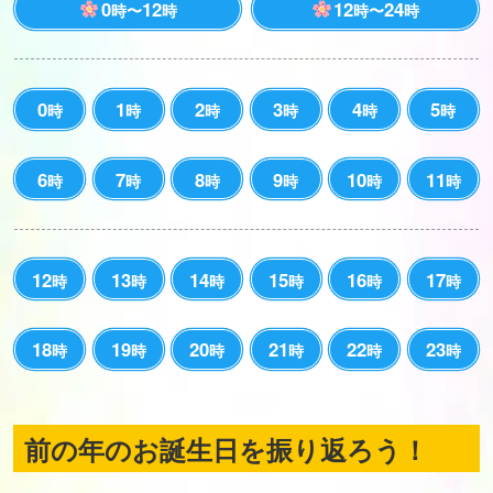
0
12
12
24
時〜
時
時〜
時
0
1
2
3
4
5
時
時
時
時
時
時
6
7
8
9
10
11
時
時
時
時
時
時
12
13
14
15
16
17
時
時
時
時
時
時
18
19
20
21
22
23
時
時
時
時
時
時
前の年のお誕生日を振り返ろう！