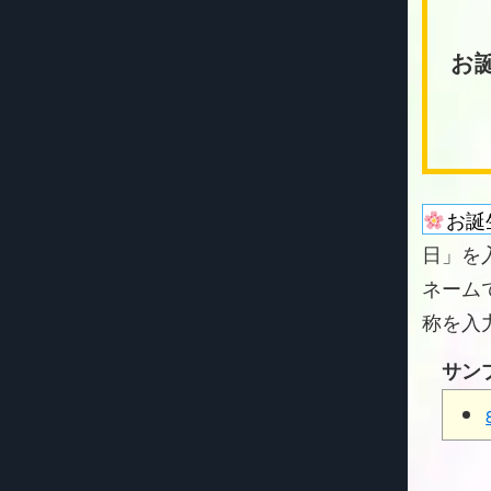
お
お誕
日」を
ネーム
称を入
サン