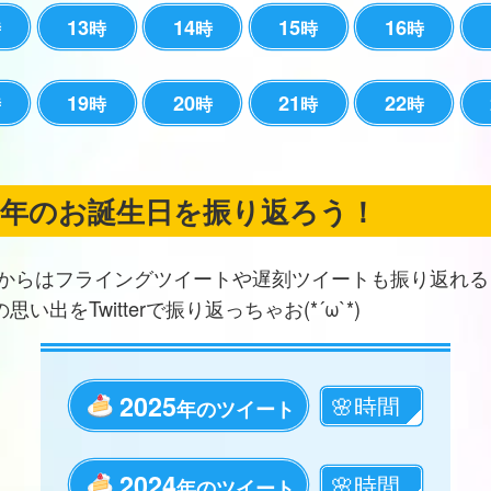
13
14
15
16
時
時
時
時
時
19
20
21
22
時
時
時
時
時
の年のお誕生日を振り返ろう！
からはフライングツイートや遅刻ツイートも振り返れる
思い出をTwitterで振り返っちゃお(*´ω`*)
2025
年のツイート
2024
年のツイート