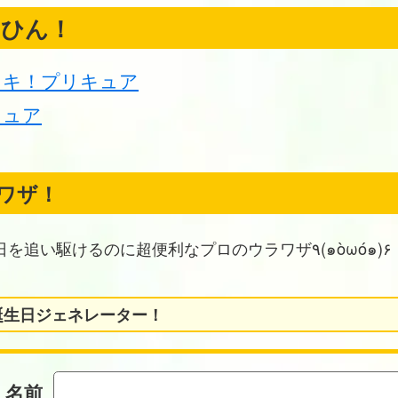
くひん！
ドキ！プリキュア
キュア
ワザ！
お誕生日を追い駆けるのに超便利なプロのウラワザ٩(๑òωó๑)۶
誕生日ジェネレーター！
名前