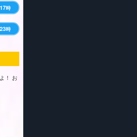
17
時
23
時
よ！ お