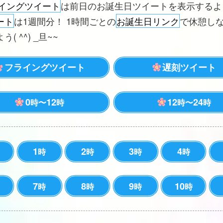
イングツイート
は前日のお誕生日ツイートを表示する
ート
は1週間分！ 1時間ごとの
お誕生日リンク
で休憩し
( ^^) _旦~~
フライングツイート
遅刻ツイート
0
12
12
24
時〜
時
時〜
時
1
2
3
4
時
時
時
時
7
8
9
10
時
時
時
時