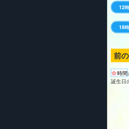
12
18
前
時間
誕生日の