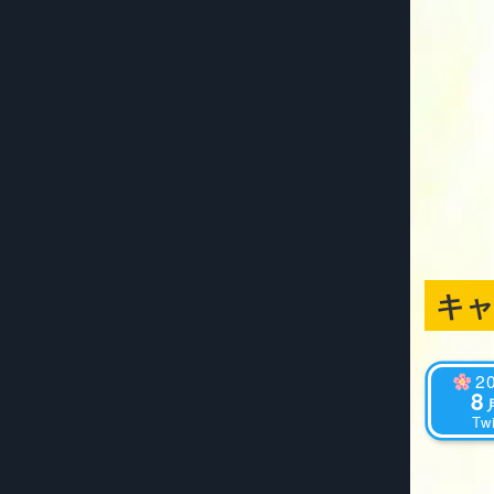
キ
2
8
Twi