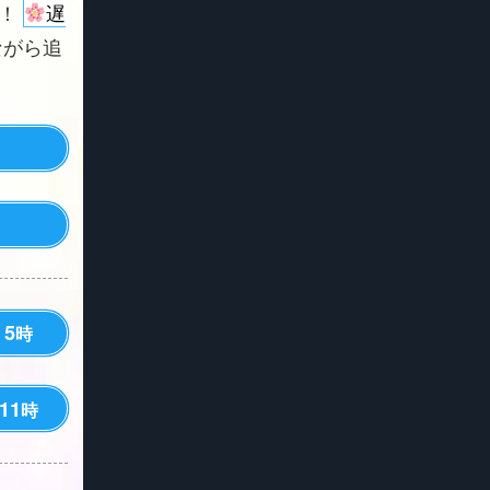
よ！
遅
ながら追
5
時
11
時