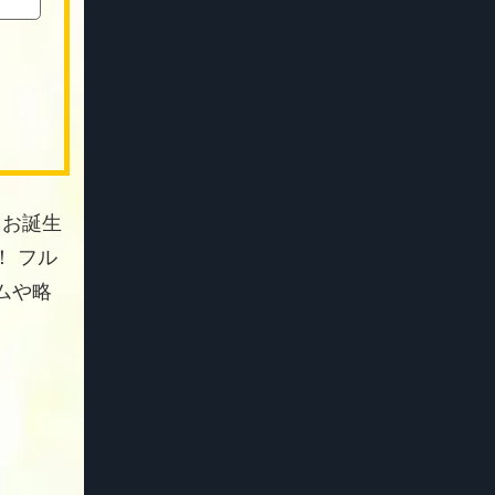
 お誕生
 フル
ムや略