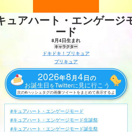
キュアハート・エンゲージ
ード
8月4日生まれ
キャラクター
ドキドキ！プリキュア
プリキュア
2026
8
4
年
月
日の
お誕生日
Twitter
見に行こう
を
に
次の#ハッシュタグの画像ツイートをまとめて表示するよ
#キュアハート・エンゲージモード
#キュアハート・エンゲージモード生誕祭
#キュアハート・エンゲージモード誕生祭