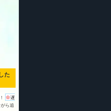
した
よ！
遅
ながら追