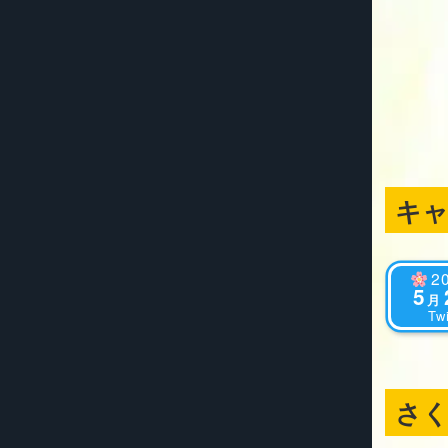
キ
2
5
月
Twi
さ