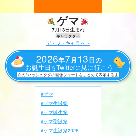
ゲマ
7月13日生まれ
キャラクター
デ・ジ・キャラット
2026
7
13
年
月
日の
お誕生日
Twitter
見に行こう
を
に
次の#ハッシュタグの画像ツイートをまとめて表示するよ
#ゲマ
#ゲマ生誕祭
#ゲマ誕生祭
#ゲマ聖誕祭
#ゲマ生誕祭2026