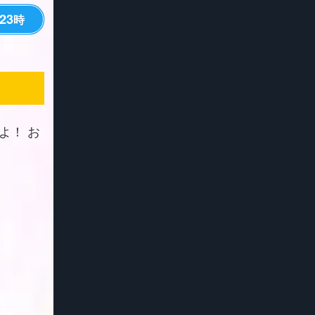
23
時
よ！ お