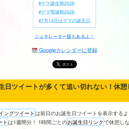
#ゲマ誕生祭2026
#ゲマ聖誕祭2026
#7月13日はゲマの誕生日
ジェネレーター版もあるよ！
Googleカレンダーに登録
生日ツイートが多くて追い切れない！休憩
イングツイート
は前日のお誕生日ツイートを表示する
ート
は1週間分！ 1時間ごとの
お誕生日リンク
で休憩し