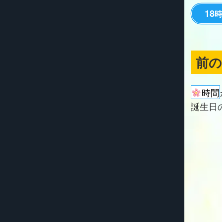
18
前
時間
誕生日の