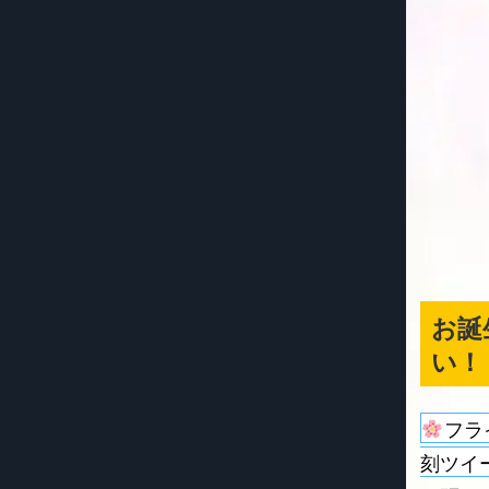
お誕
い！
フラ
刻ツイ