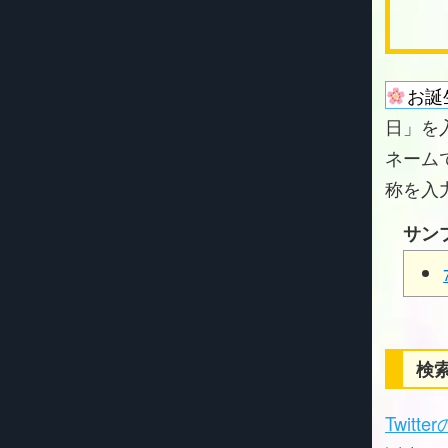
お誕
日」を
ネーム
称を入
サン
検索
Twitt