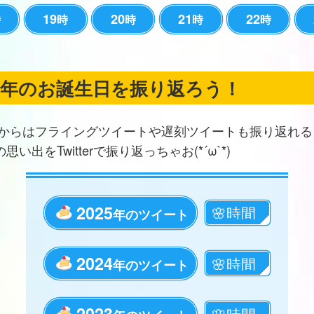
19
20
21
22
時
時
時
時
時
の年のお誕生日を振り返ろう！
からはフライングツイートや遅刻ツイートも振り返れる
思い出をTwitterで振り返っちゃお(*´ω`*)
2025
年のツイート
2024
年のツイート
2023