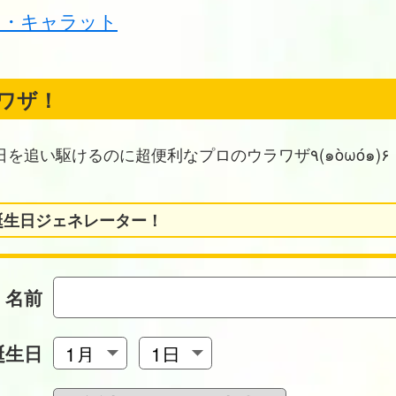
ジ・キャラット
ワザ！
お誕生日を追い駆けるのに超便利なプロのウラワザ٩(๑òωó๑)۶
誕生日ジェネレーター！
名前
誕生日