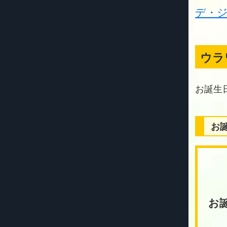
デ・
ウラ
お
お