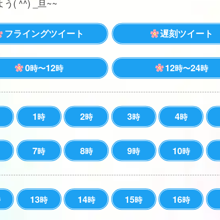
( ^^) _旦~~
フライングツイート
遅刻ツイート
0
12
12
24
時〜
時
時〜
時
1
2
3
4
時
時
時
時
7
8
9
10
時
時
時
時
13
14
15
16
時
時
時
時
時