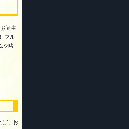
 お誕生
 フル
ムや略
れば、お