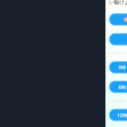
い駆けよう
0
時
6
時
12