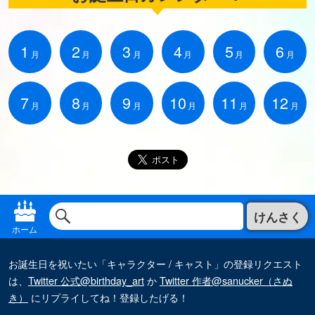
1
2
3
4
5
6
月
月
月
月
月
月
7
8
9
10
11
12
月
月
月
月
月
月
けんさく
ホーム
お誕生日を祝いたい「キャラクター / キャスト」の登録リクエスト
は、
Twitter 公式@birthday_art
か
Twitter 作者@sanucker（さぬ
き）
にリプライしてね！登録したげる！