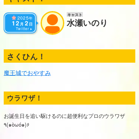
キャスト
2025
年
水瀬いのり
12
2
月
日
Twitter
さくひん！
魔王城でおやすみ
ウラワザ！
お誕生日を追い駆けるのに超便利なプロのウラワザ
٩(๑òωó๑)۶