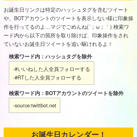
お誕生日リンクは特定のハッシュタグを含むツイート
や、BOTアカウントのツイートを表示しない様に印象操
作を行ってるのよ…マジでごめんね(´；ω；｀) 検索ワ
ード内から以下の箇所を取り除けば、印象操作をされ
ていないお誕生日ツイートを追い駆けれるよ！
検索ワード内：ハッシュタグを除外
-#いいねした人全員フォローする
-#RTした人全員フォローする
検索ワード内：BOTアカウントのツイートを除外
-source:twittbot.net
お誕生日カレンダー！