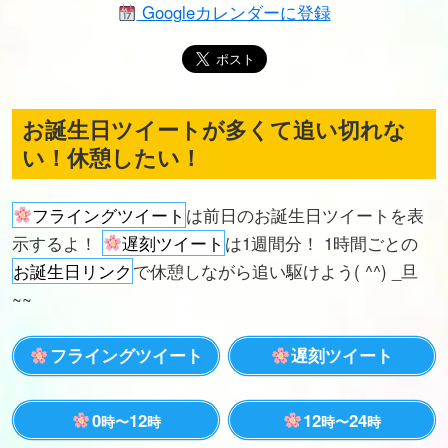
Googleカレンダーに登録
お誕生日ツイートが多くて追い切れな
い！休憩したい！
フライングツイート
は前日のお誕生日ツイートを表
示するよ！
遅刻ツイート
は1週間分！ 1時間ごとの
お誕生日リンク
で休憩しながら追い駆けよう( ^^) _旦
~~
フライングツイート
遅刻ツイート
0
12
12
24
時〜
時
時〜
時