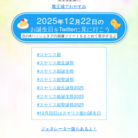
魔王城でおやすみ
2025
12
22
年
月
日の
お誕生日
Twitter
見に行こう
を
に
次の#ハッシュタグの画像ツイートをまとめて表示するよ
#スヤリス姫
#スヤリス姫生誕祭
#スヤリス姫誕生祭
#スヤリス姫聖誕祭
#スヤリス姫生誕祭2025
#スヤリス姫誕生祭2025
#スヤリス姫聖誕祭2025
#12月22日はスヤリス姫の誕生日
ジェネレーター版もあるよ！