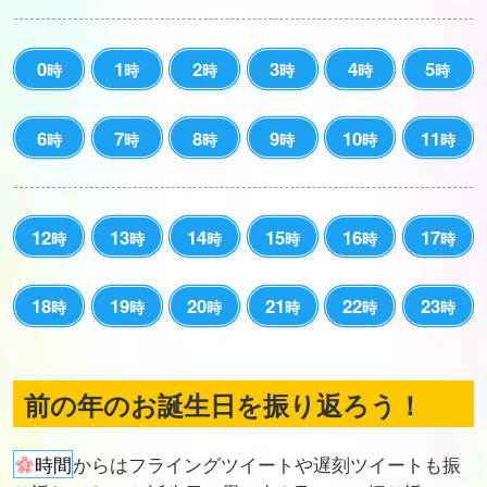
0
1
2
3
4
5
時
時
時
時
時
時
6
7
8
9
10
11
時
時
時
時
時
時
12
13
14
15
16
17
時
時
時
時
時
時
18
19
20
21
22
23
時
時
時
時
時
時
前の年のお誕生日を振り返ろう！
時間
からはフライングツイートや遅刻ツイートも振