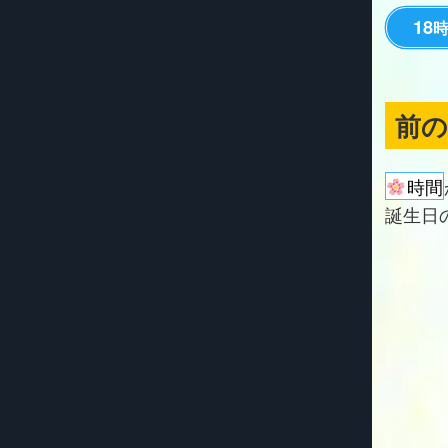
18
前
時間
誕生日の