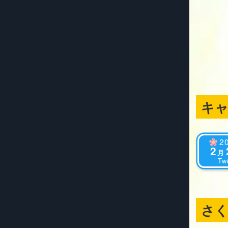
キ
2
2
月
Twi
さ