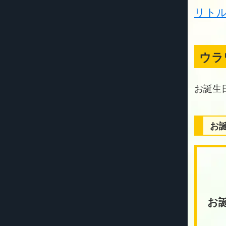
リト
ウラ
お
お