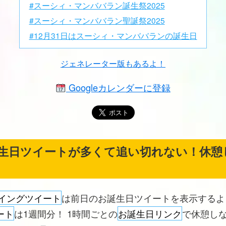
#スーシィ・マンババラン誕生祭2025
#スーシィ・マンババラン聖誕祭2025
#12月31日はスーシィ・マンババランの誕生日
ジェネレーター版もあるよ！
Googleカレンダーに登録
生日ツイートが多くて追い切れない！休憩
イングツイート
は前日のお誕生日ツイートを表示する
ート
は1週間分！ 1時間ごとの
お誕生日リンク
で休憩し