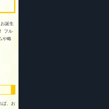
 お誕生
 フル
ムや略
れば、お