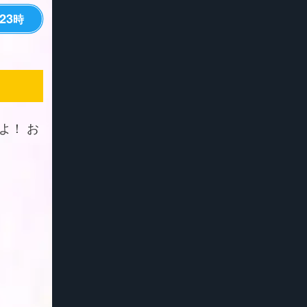
23
時
よ！ お