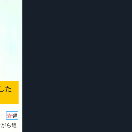
した
よ！
遅
ながら追