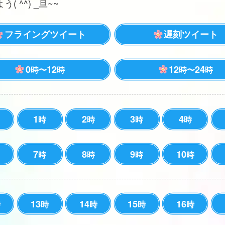
( ^^) _旦~~
フライングツイート
遅刻ツイート
0
12
12
24
時〜
時
時〜
時
1
2
3
4
時
時
時
時
7
8
9
10
時
時
時
時
13
14
15
16
時
時
時
時
時