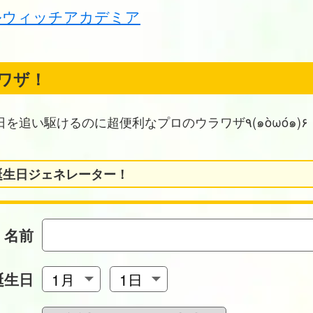
ルウィッチアカデミア
ワザ！
お誕生日を追い駆けるのに超便利なプロのウラワザ٩(๑òωó๑)۶
誕生日ジェネレーター！
名前
誕生日