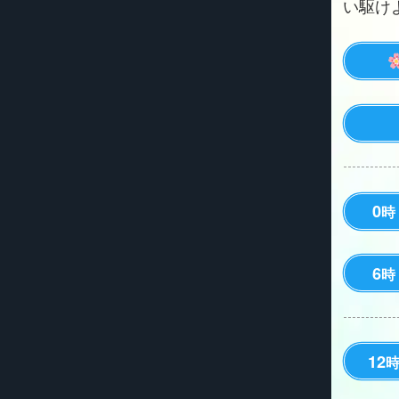
い駆けよう
0
時
6
時
12