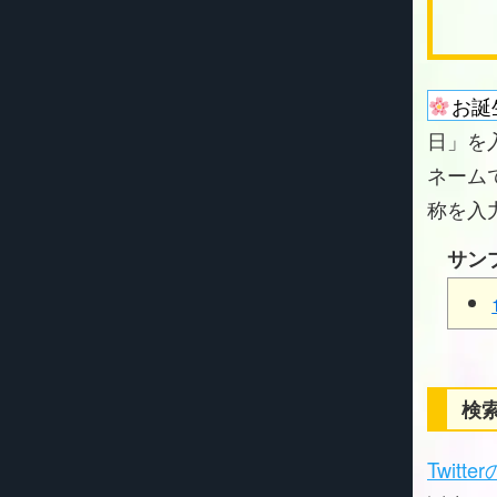
お誕
日」を
ネーム
称を入
サン
検索
Twitt