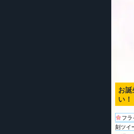
お誕
い！
フラ
刻ツイ