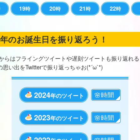
19
20
21
22
時
時
時
時
時
の年のお誕生日を振り返ろう！
からはフライングツイートや遅刻ツイートも振り返れる
思い出をTwitterで振り返っちゃお(*´ω`*)
2024
年のツイート
2023
年のツイート
2022