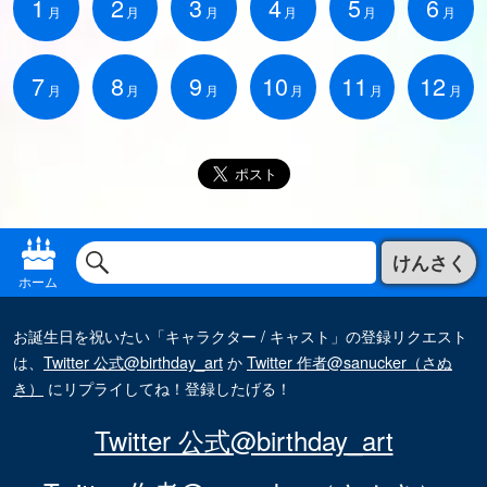
1
2
3
4
5
6
月
月
月
月
月
月
7
8
9
10
11
12
月
月
月
月
月
月
けんさく
ホーム
お誕生日を祝いたい「キャラクター / キャスト」の登録リクエスト
は、
Twitter 公式@birthday_art
か
Twitter 作者@sanucker（さぬ
き）
にリプライしてね！登録したげる！
Twitter 公式@birthday_art