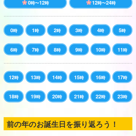
0
12
12
24
時〜
時
時〜
時
0
1
2
3
4
5
時
時
時
時
時
時
6
7
8
9
10
11
時
時
時
時
時
時
12
13
14
15
16
17
時
時
時
時
時
時
18
19
20
21
22
23
時
時
時
時
時
時
前の年のお誕生日を振り返ろう！