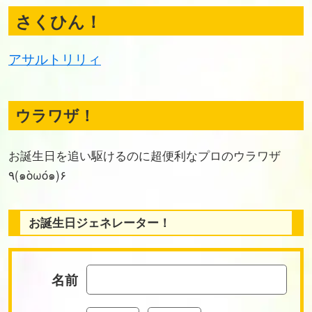
さくひん！
アサルトリリィ
ウラワザ！
お誕生日を追い駆けるのに超便利なプロのウラワザ
٩(๑òωó๑)۶
お誕生日ジェネレーター！
名前