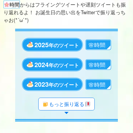
時間
からはフライングツイートや遅刻ツイートも振
り返れるよ！ お誕生日の思い出をTwitterで振り返っち
ゃお(*´ω`*)
2025
年のツイート
2024
年のツイート
2023
年のツイート
年のツイート
年のツイート
年のツイート
年のツイート
年のツイート
年のツイート
年のツイート
年のツイート
年のツイート
年のツイート
年のツイート
年のツイート
年のツイート
年のツイート
年のツイート
年のツイート
年のツイート
もっと振り返る