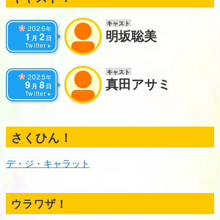
キャスト
2026
年
明坂聡美
1
2
月
日
Twitter
キャスト
2025
年
真田アサミ
9
8
月
日
Twitter
さくひん！
デ・ジ・キャラット
ウラワザ！