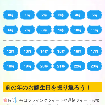
0
1
2
3
4
5
時
時
時
時
時
時
6
7
8
9
10
11
時
時
時
時
時
時
12
13
14
15
16
17
時
時
時
時
時
時
18
19
20
21
22
23
時
時
時
時
時
時
前の年のお誕生日を振り返ろう！
時間
からはフライングツイートや遅刻ツイートも振