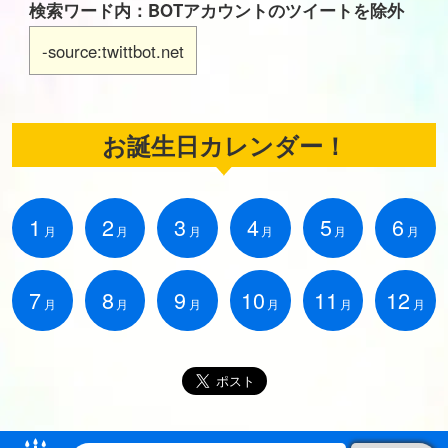
検索ワード内：BOTアカウントのツイートを除外
-source:twittbot.net
お誕生日カレンダー！
1
2
3
4
5
6
月
月
月
月
月
月
7
8
9
10
11
12
月
月
月
月
月
月