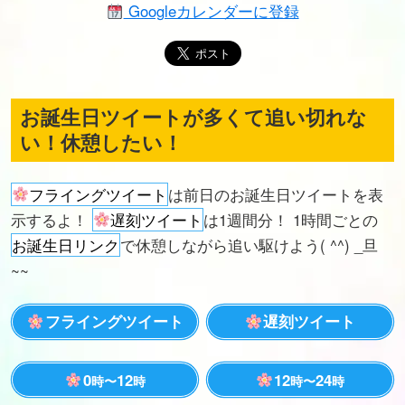
Googleカレンダーに登録
お誕生日ツイートが多くて追い切れな
い！休憩したい！
フライングツイート
は前日のお誕生日ツイートを表
示するよ！
遅刻ツイート
は1週間分！ 1時間ごとの
お誕生日リンク
で休憩しながら追い駆けよう( ^^) _旦
~~
フライングツイート
遅刻ツイート
0
12
12
24
時〜
時
時〜
時