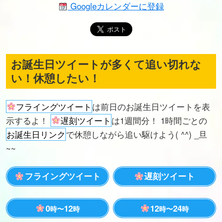
Googleカレンダーに登録
お誕生日ツイートが多くて追い切れな
い！休憩したい！
フライングツイート
は前日のお誕生日ツイートを表
示するよ！
遅刻ツイート
は1週間分！ 1時間ごとの
お誕生日リンク
で休憩しながら追い駆けよう( ^^) _旦
~~
フライングツイート
遅刻ツイート
0
12
12
24
時〜
時
時〜
時