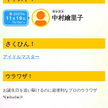
キャスト
2025
年
中村繪里子
11
19
月
日
Twitter
さくひん！
アイドルマスター
ウラワザ！
お誕生日を追い駆けるのに超便利なプロのウラワザ
٩(๑òωó๑)۶