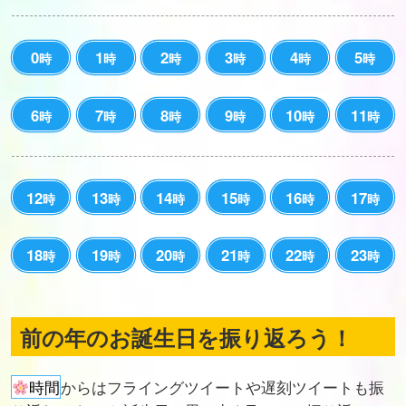
0
1
2
3
4
5
時
時
時
時
時
時
6
7
8
9
10
11
時
時
時
時
時
時
12
13
14
15
16
17
時
時
時
時
時
時
18
19
20
21
22
23
時
時
時
時
時
時
前の年のお誕生日を振り返ろう！
時間
からはフライングツイートや遅刻ツイートも振