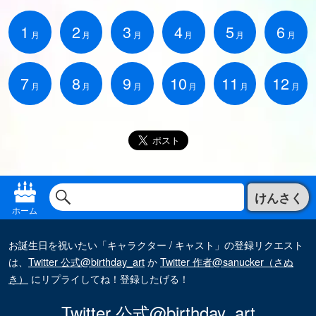
1
2
3
4
5
6
月
月
月
月
月
月
7
8
9
10
11
12
月
月
月
月
月
月
けんさく
ホーム
お誕生日を祝いたい「キャラクター / キャスト」の登録リクエスト
は、
Twitter 公式@birthday_art
か
Twitter 作者@sanucker（さぬ
き）
にリプライしてね！登録したげる！
Twitter 公式@birthday_art