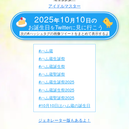
アイドルマスター
2025
10
10
年
月
日の
お誕生日
Twitter
見に行こう
を
に
次の#ハッシュタグの画像ツイートをまとめて表示するよ
#ハム蔵
#ハム蔵生誕祭
#ハム蔵誕生祭
#ハム蔵聖誕祭
#ハム蔵生誕祭2025
#ハム蔵誕生祭2025
#ハム蔵聖誕祭2025
#10月10日はハム蔵の誕生日
ジェネレーター版もあるよ！