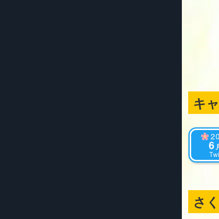
キ
2
6
Twi
さ