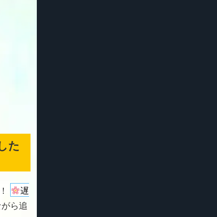
した
よ！
遅
ながら追