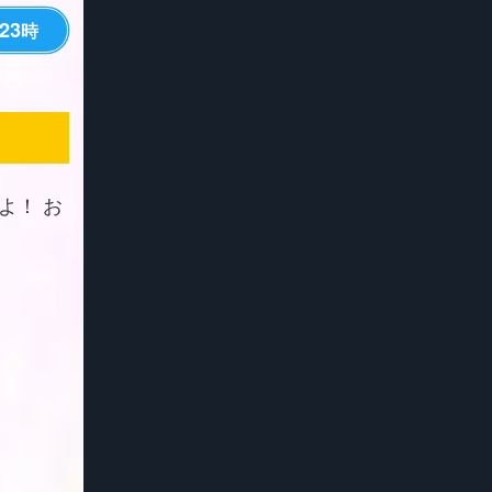
23
時
よ！ お