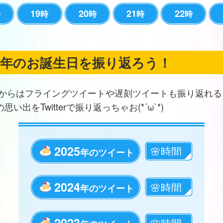
19
20
21
22
時
時
時
時
時
の年のお誕生日を振り返ろう！
からはフライングツイートや遅刻ツイートも振り返れる
思い出をTwitterで振り返っちゃお(*´ω`*)
2025
年のツイート
2024
年のツイート
2023