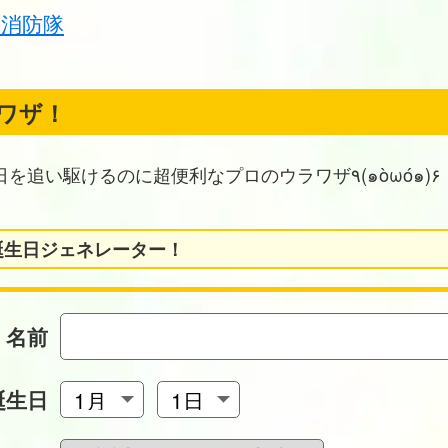
ノ消防隊
ワザ！
お誕生日を追い駆けるのに超便利なプロのウラワザ٩(๑òωó๑)۶
誕生日ジェネレーター！
名前
誕生日