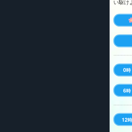
い駆けよう
0
時
6
時
12