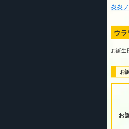
炎炎
ウラ
お
お