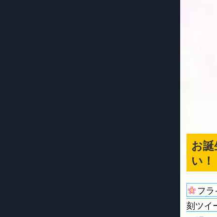
お誕
い！
フラ
刻ツイ