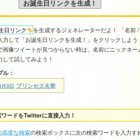
生日リンク
を生成するジェネレーターだよ！ 「名前 /
入力して「お誕生日リンクを生成！」をクリックしよう！
で画像ツイートが見つからない時は、名前にニックネー
力して試してみよう！
プル：
プリンセス火華
3月3日
ワードをTwitterに直接入力！
erの高度な検索
の検索ボックスに次の検索ワードを入力す