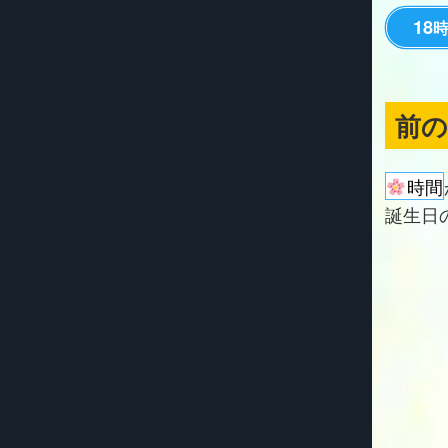
18
前
時間
誕生日の