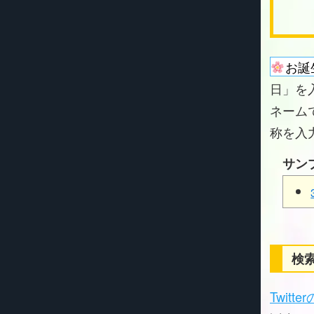
お誕
日」を
ネーム
称を入
サン
検索
Twitt