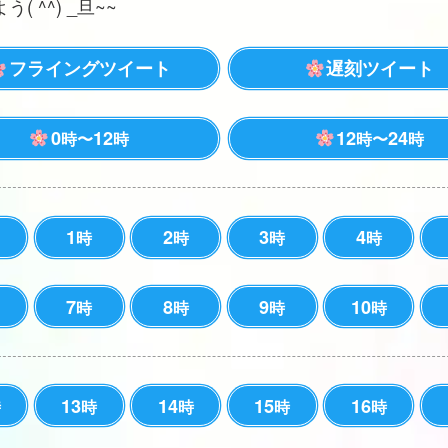
( ^^) _旦~~
フライングツイート
遅刻ツイート
0
12
12
24
時〜
時
時〜
時
1
2
3
4
時
時
時
時
7
8
9
10
時
時
時
時
13
14
15
16
時
時
時
時
時