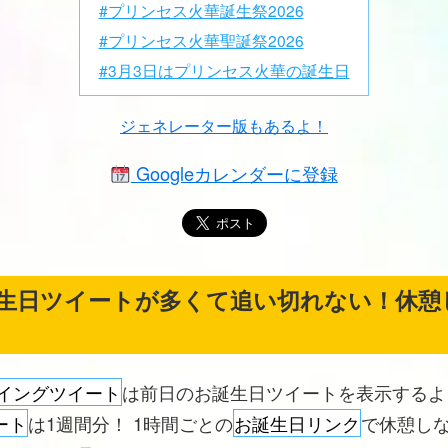
#プリンセス火華誕生祭2026
#プリンセス火華聖誕祭2026
#3月3日はプリンセス火華の誕生日
ジェネレーター版もあるよ！
Googleカレンダーに登録
生日ツイートが多くて追い切れない！休憩
イングツイート
は前日のお誕生日ツイートを表示する
ート
は1週間分！ 1時間ごとの
お誕生日リンク
で休憩し