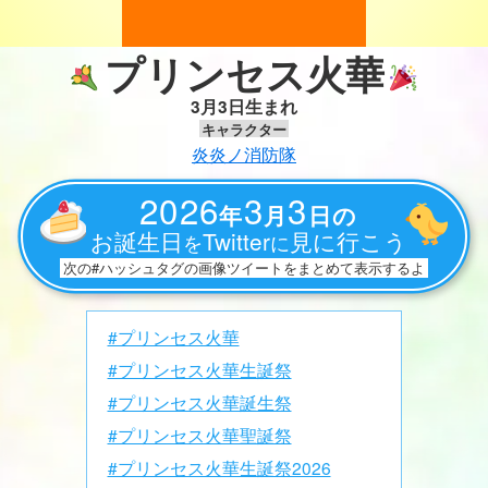
プリンセス火華
3月3日生まれ
キャラクター
炎炎ノ消防隊
2026
3
3
年
月
日の
お誕生日
Twitter
見に行こう
を
に
次の#ハッシュタグの画像ツイートをまとめて表示するよ
#プリンセス火華
#プリンセス火華生誕祭
#プリンセス火華誕生祭
#プリンセス火華聖誕祭
#プリンセス火華生誕祭2026