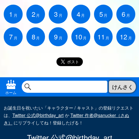
1
2
3
4
5
6
月
月
月
月
月
月
7
8
9
10
11
12
月
月
月
月
月
月
けんさく
ホーム
お誕生日を祝いたい「キャラクター / キャスト」の登録リクエスト
は、
Twitter 公式@birthday_art
か
Twitter 作者@sanucker（さぬ
き）
にリプライしてね！登録したげる！
Twitter 公式@birthday_art