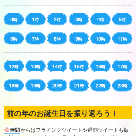
0
1
2
3
4
5
時
時
時
時
時
時
6
7
8
9
10
11
時
時
時
時
時
時
12
13
14
15
16
17
時
時
時
時
時
時
18
19
20
21
22
23
時
時
時
時
時
時
前の年のお誕生日を振り返ろう！
時間
からはフライングツイートや遅刻ツイートも振