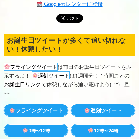
Googleカレンダーに登録
お誕生日ツイートが多くて追い切れな
い！休憩したい！
フライングツイート
は前日のお誕生日ツイートを表
示するよ！
遅刻ツイート
は1週間分！ 1時間ごとの
お誕生日リンク
で休憩しながら追い駆けよう( ^^) _旦
~~
フライングツイート
遅刻ツイート
0
12
12
24
時〜
時
時〜
時