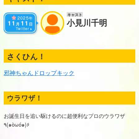
キャスト
2025
年
小見川千明
11
11
月
日
Twitter
さくひん！
邪神ちゃんドロップキック
ウラワザ！
お誕生日を追い駆けるのに超便利なプロのウラワザ
٩(๑òωó๑)۶