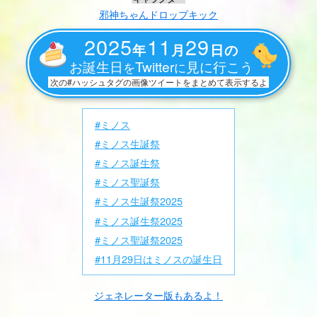
邪神ちゃんドロップキック
2025
11
29
年
月
日の
お誕生日
Twitter
見に行こう
を
に
次の#ハッシュタグの画像ツイートをまとめて表示するよ
#ミノス
#ミノス生誕祭
#ミノス誕生祭
#ミノス聖誕祭
#ミノス生誕祭2025
#ミノス誕生祭2025
#ミノス聖誕祭2025
#11月29日はミノスの誕生日
ジェネレーター版もあるよ！