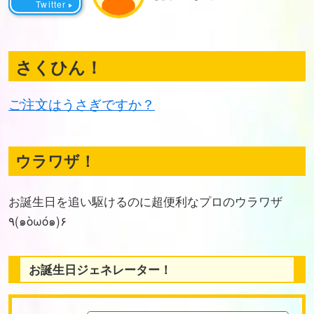
Twitter
さくひん！
ご注文はうさぎですか？
ウラワザ！
お誕生日を追い駆けるのに超便利なプロのウラワザ
٩(๑òωó๑)۶
お誕生日ジェネレーター！