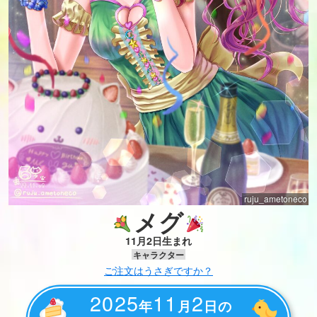
ruju_ametoneco
メグ
11月2日生まれ
キャラクター
ご注文はうさぎですか？
2025
11
2
年
月
日の