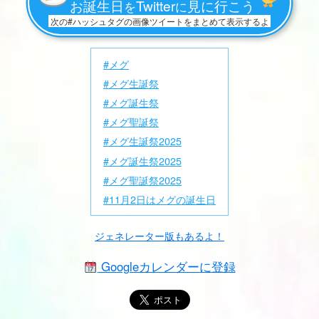
お誕生日
Twitter
見に行こう
を
に
次の#ハッシュタグの画像ツイートをまとめて表示するよ
#メグ
#メグ生誕祭
#メグ誕生祭
#メグ聖誕祭
#メグ生誕祭2025
#メグ誕生祭2025
#メグ聖誕祭2025
#11月2日はメグの誕生日
ジェネレーター版もあるよ！
Googleカレンダーに登録