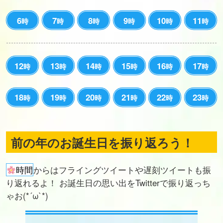
6
7
8
9
10
11
時
時
時
時
時
時
12
13
14
15
16
17
時
時
時
時
時
時
18
19
20
21
22
23
時
時
時
時
時
時
前の年のお誕生日を振り返ろう！
時間
からはフライングツイートや遅刻ツイートも振
り返れるよ！ お誕生日の思い出をTwitterで振り返っち
ゃお(*´ω`*)