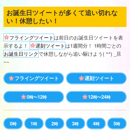
お誕生日ツイートが多くて追い切れな
い！休憩したい！
フライングツイート
は前日のお誕生日ツイートを表
示するよ！
遅刻ツイート
は1週間分！ 1時間ごとの
お誕生日リンク
で休憩しながら追い駆けよう( ^^) _旦
~~
フライングツイート
遅刻ツイート
0
12
12
24
時〜
時
時〜
時
0
1
2
3
4
5
時
時
時
時
時
時