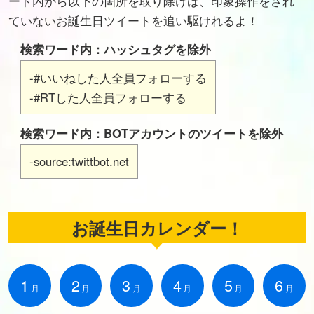
ード内から以下の箇所を取り除けば、印象操作をされ
ていないお誕生日ツイートを追い駆けれるよ！
検索ワード内：ハッシュタグを除外
-#いいねした人全員フォローする
-#RTした人全員フォローする
検索ワード内：BOTアカウントのツイートを除外
-source:twittbot.net
お誕生日カレンダー！
1
2
3
4
5
6
月
月
月
月
月
月