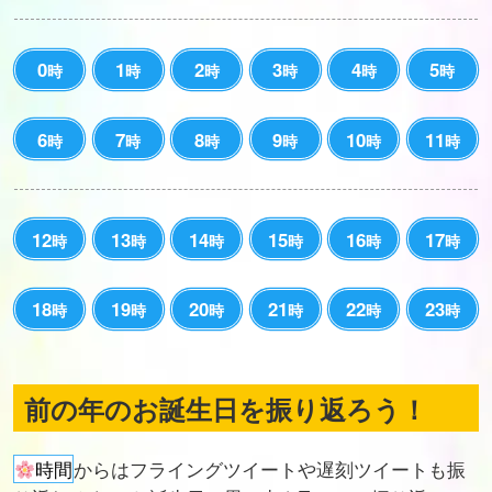
0
1
2
3
4
5
時
時
時
時
時
時
6
7
8
9
10
11
時
時
時
時
時
時
12
13
14
15
16
17
時
時
時
時
時
時
18
19
20
21
22
23
時
時
時
時
時
時
前の年のお誕生日を振り返ろう！
時間
からはフライングツイートや遅刻ツイートも振