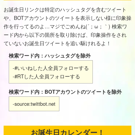
お誕生日リンクは特定のハッシュタグを含むツイート
や、BOTアカウントのツイートを表示しない様に印象操
作を行ってるのよ…マジでごめんね(´；ω；｀) 検索ワ
ード内から以下の箇所を取り除けば、印象操作をされ
ていないお誕生日ツイートを追い駆けれるよ！
検索ワード内：ハッシュタグを除外
-#いいねした人全員フォローする
-#RTした人全員フォローする
検索ワード内：BOTアカウントのツイートを除外
-source:twittbot.net
お誕生日カレンダー！