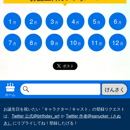
1
2
3
4
5
6
月
月
月
月
月
月
7
8
9
10
11
12
月
月
月
月
月
月
けんさく
ホーム
お誕生日を祝いたい「キャラクター / キャスト」の登録リクエスト
は、
Twitter 公式@birthday_art
か
Twitter 作者@sanucker（さぬ
き）
にリプライしてね！登録したげる！