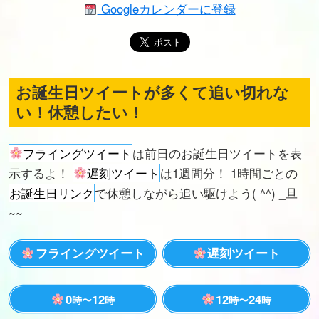
Googleカレンダーに登録
お誕生日ツイートが多くて追い切れな
い！休憩したい！
フライングツイート
は前日のお誕生日ツイートを表
示するよ！
遅刻ツイート
は1週間分！ 1時間ごとの
お誕生日リンク
で休憩しながら追い駆けよう( ^^) _旦
~~
フライングツイート
遅刻ツイート
0
12
12
24
時〜
時
時〜
時