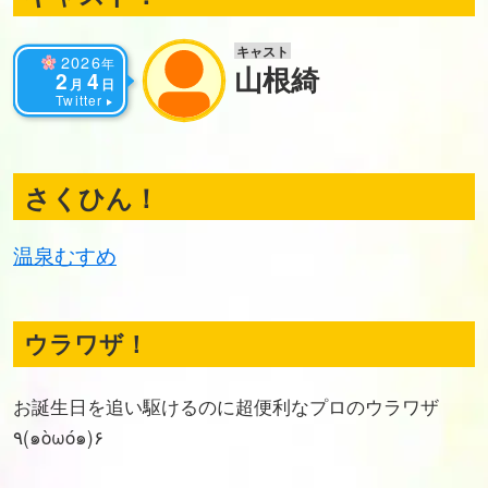
キャスト
2026
年
山根綺
2
4
月
日
Twitter
さくひん！
温泉むすめ
ウラワザ！
お誕生日を追い駆けるのに超便利なプロのウラワザ
٩(๑òωó๑)۶