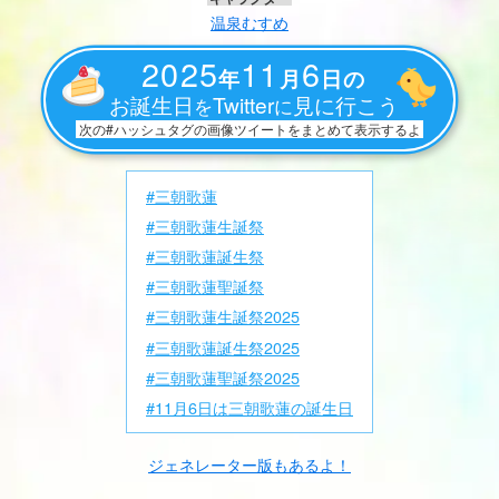
温泉むすめ
2025
11
6
年
月
日の
お誕生日
Twitter
見に行こう
を
に
次の#ハッシュタグの画像ツイートをまとめて表示するよ
#三朝歌蓮
#三朝歌蓮生誕祭
#三朝歌蓮誕生祭
#三朝歌蓮聖誕祭
#三朝歌蓮生誕祭2025
#三朝歌蓮誕生祭2025
#三朝歌蓮聖誕祭2025
#11月6日は三朝歌蓮の誕生日
ジェネレーター版もあるよ！