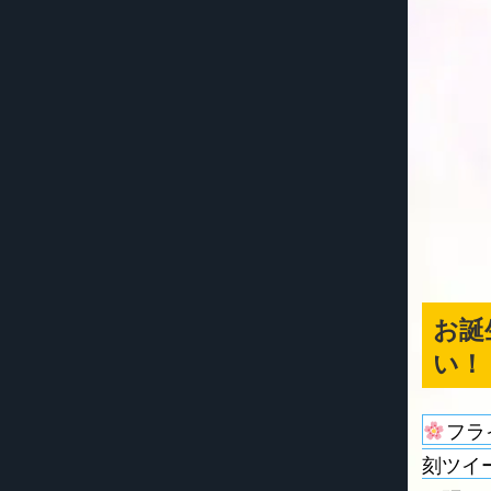
お誕
い！
フラ
刻ツイ