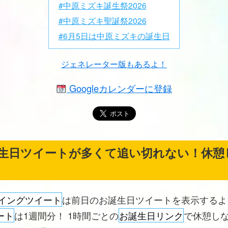
#中原ミズキ誕生祭2026
#中原ミズキ聖誕祭2026
#6月5日は中原ミズキの誕生日
ジェネレーター版もあるよ！
Googleカレンダーに登録
生日ツイートが多くて追い切れない！休憩
イングツイート
は前日のお誕生日ツイートを表示する
ート
は1週間分！ 1時間ごとの
お誕生日リンク
で休憩し