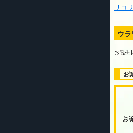
リコ
ウラ
お
お