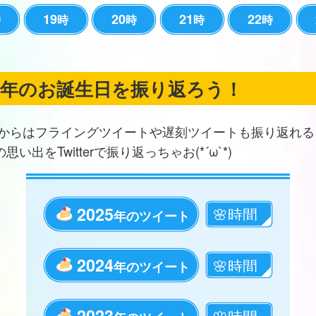
19
20
21
22
時
時
時
時
時
の年のお誕生日を振り返ろう！
からはフライングツイートや遅刻ツイートも振り返れる
思い出をTwitterで振り返っちゃお(*´ω`*)
2025
年のツイート
2024
年のツイート
2023