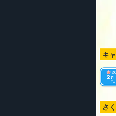
キ
2
2
月
Twi
さ