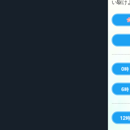
い駆けよう
0
時
6
時
12