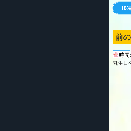
18
前
時間
誕生日の