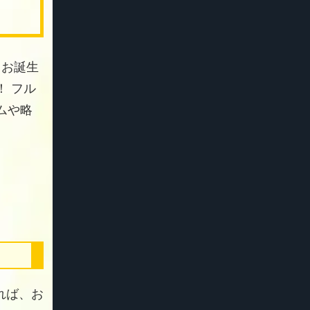
 お誕生
 フル
ムや略
れば、お