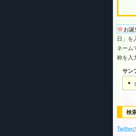
お誕
日」を
ネーム
称を入
サン
検索
Twitt