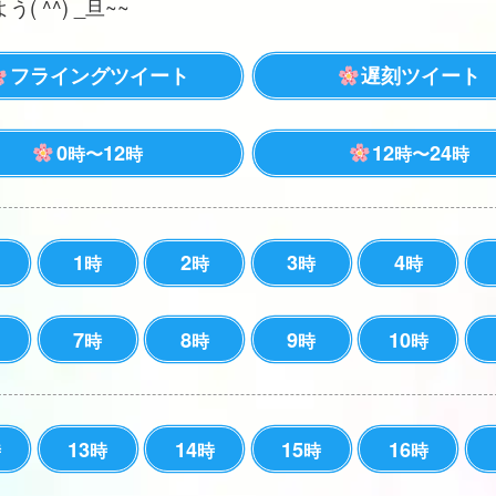
( ^^) _旦~~
フライングツイート
遅刻ツイート
0
12
12
24
時〜
時
時〜
時
1
2
3
4
時
時
時
時
7
8
9
10
時
時
時
時
13
14
15
16
時
時
時
時
時