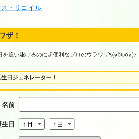
リス・リコイル
ワザ！
お誕生日を追い駆けるのに超便利なプロのウラワザ٩(๑òωó๑)۶
誕生日ジェネレーター！
名前
誕生日