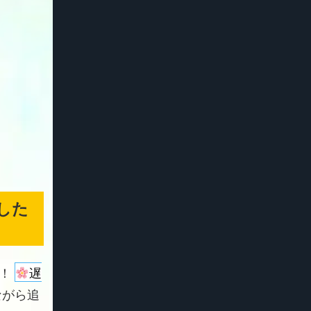
した
よ！
遅
ながら追