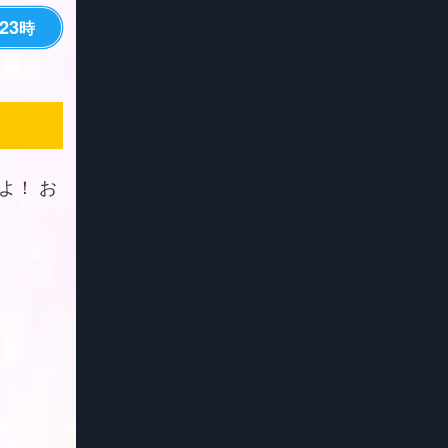
23
時
よ！ お