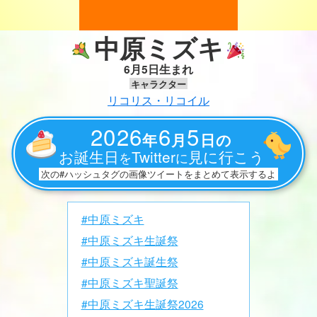
中原ミズキ
6月5日生まれ
キャラクター
リコリス・リコイル
2026
6
5
年
月
日の
お誕生日
Twitter
見に行こう
を
に
次の#ハッシュタグの画像ツイートをまとめて表示するよ
#中原ミズキ
#中原ミズキ生誕祭
#中原ミズキ誕生祭
#中原ミズキ聖誕祭
#中原ミズキ生誕祭2026