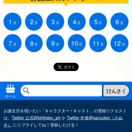
1
2
3
4
5
6
月
月
月
月
月
月
7
8
9
10
11
12
月
月
月
月
月
月
けんさく
ホーム
お誕生日を祝いたい「キャラクター / キャスト」の登録リクエスト
は、
Twitter 公式@birthday_art
か
Twitter 作者@sanucker（さぬ
き）
にリプライしてね！登録したげる！