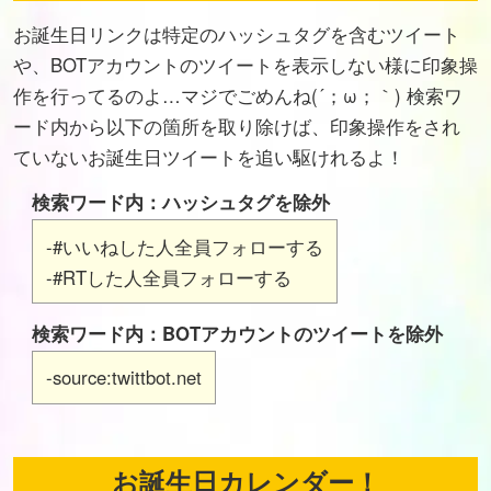
お誕生日リンクは特定のハッシュタグを含むツイート
や、BOTアカウントのツイートを表示しない様に印象操
作を行ってるのよ…マジでごめんね(´；ω；｀) 検索ワ
ード内から以下の箇所を取り除けば、印象操作をされ
ていないお誕生日ツイートを追い駆けれるよ！
検索ワード内：ハッシュタグを除外
-#いいねした人全員フォローする
-#RTした人全員フォローする
検索ワード内：BOTアカウントのツイートを除外
-source:twittbot.net
お誕生日カレンダー！