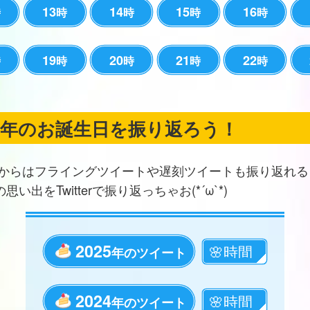
13
14
15
16
時
時
時
時
時
19
20
21
22
時
時
時
時
時
の年のお誕生日を振り返ろう！
からはフライングツイートや遅刻ツイートも振り返れる
思い出をTwitterで振り返っちゃお(*´ω`*)
2025
年のツイート
2024
年のツイート