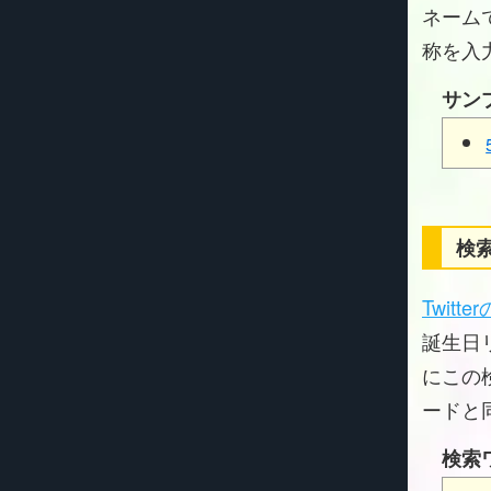
ネーム
称を入
サン
検索
Twitt
誕生日リ
にこの
ードと
検索