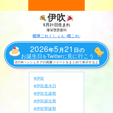
伊吹
5月21日生まれ
キャラクター
艦隊これくしょん -艦これ-
2026
5
21
年
月
日の
お誕生日
Twitter
見に行こう
を
に
次の#ハッシュタグの画像ツイートをまとめて表示するよ
#伊吹
#伊吹進水日
#伊吹生誕祭
#伊吹誕生祭
#伊吹聖誕祭