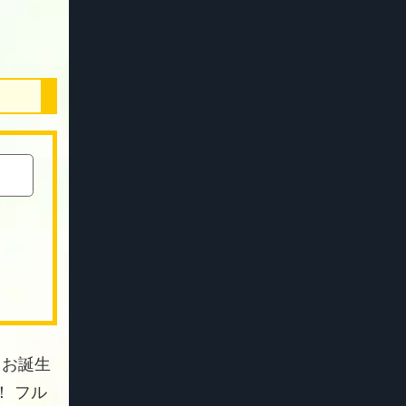
 お誕生
 フル