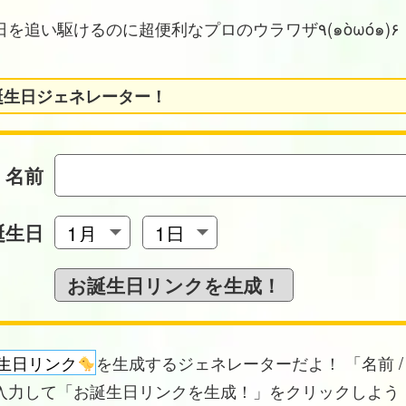
お誕生日を追い駆けるのに超便利なプロのウラワザ٩(๑òωó๑)۶
誕生日ジェネレーター！
名前
誕生日
生日リンク
を生成するジェネレーターだよ！ 「名前 /
入力して「お誕生日リンクを生成！」をクリックしよう！