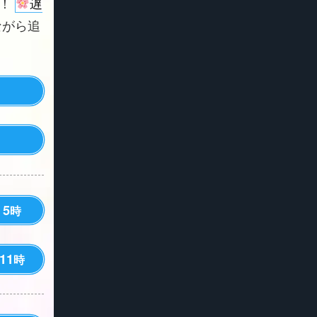
よ！
遅
ながら追
5
時
11
時