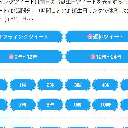
イングツイート
は前日のお誕生日ツイートを表示する
ート
は1週間分！ 1時間ごとの
お誕生日リンク
で休憩し
( ^^) _旦~~
フライングツイート
遅刻ツイート
0
12
12
24
時〜
時
時〜
時
1
2
3
4
時
時
時
時
7
8
9
10
時
時
時
時