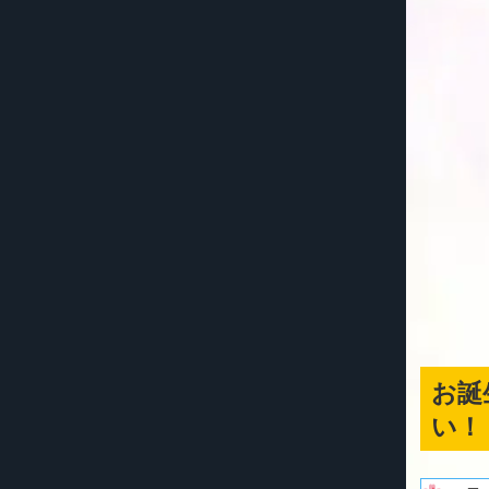
お誕
い！