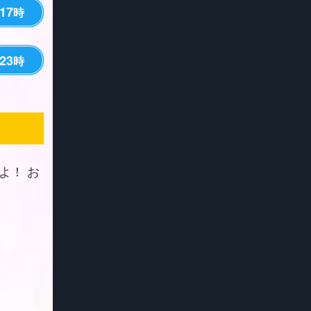
17
時
23
時
よ！ お