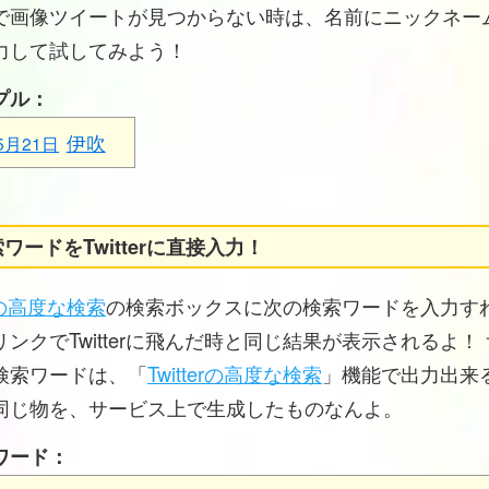
で画像ツイートが見つからない時は、名前にニックネー
力して試してみよう！
プル：
伊吹
5月21日
ワードをTwitterに直接入力！
erの高度な検索
の検索ボックスに次の検索ワードを入力す
ンクでTwitterに飛んだ時と同じ結果が表示されるよ！
検索ワードは、「
Twitterの高度な検索
」機能で出力出来
同じ物を、サービス上で生成したものなんよ。
ワード：