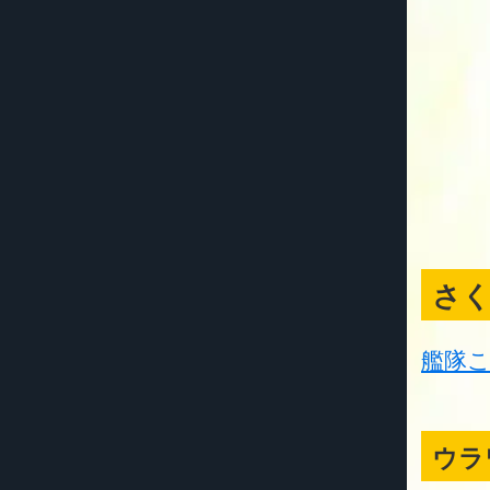
さ
艦隊こ
ウラ