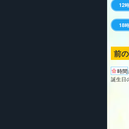
12
18
前
時間
誕生日の