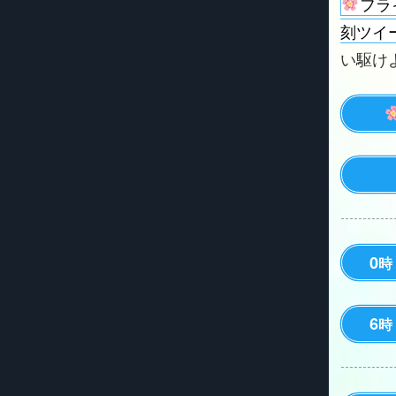
フラ
刻ツイ
い駆けよう
0
時
6
時