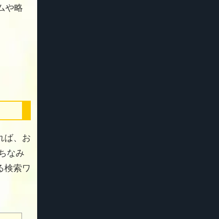
ムや略
れば、お
 ちなみ
る検索ワ