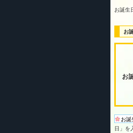
お
お
お誕
日」を