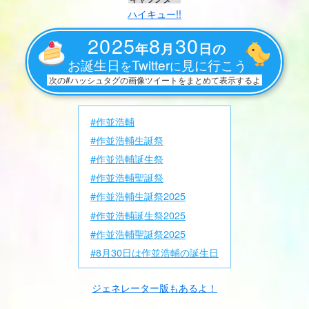
ハイキュー!!
2025
8
30
年
月
日の
お誕生日
Twitter
見に行こう
を
に
次の#ハッシュタグの画像ツイートをまとめて表示するよ
#作並浩輔
#作並浩輔生誕祭
#作並浩輔誕生祭
#作並浩輔聖誕祭
#作並浩輔生誕祭2025
#作並浩輔誕生祭2025
#作並浩輔聖誕祭2025
#8月30日は作並浩輔の誕生日
ジェネレーター版もあるよ！