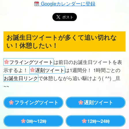
Googleカレンダーに登録
お誕生日ツイートが多くて追い切れな
い！休憩したい！
フライングツイート
は前日のお誕生日ツイートを表
示するよ！
遅刻ツイート
は1週間分！ 1時間ごとの
お誕生日リンク
で休憩しながら追い駆けよう( ^^) _旦
~~
フライングツイート
遅刻ツイート
0
12
12
24
時〜
時
時〜
時