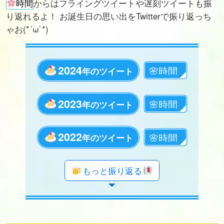
時間
からはフライングツイートや遅刻ツイートも振
り返れるよ！ お誕生日の思い出をTwitterで振り返っち
ゃお(*´ω`*)
2024
年のツイート
2023
年のツイート
2022
年のツイート
年のツイート
年のツイート
年のツイート
年のツイート
年のツイート
年のツイート
年のツイート
年のツイート
年のツイート
年のツイート
年のツイート
年のツイート
年のツイート
年のツイート
年のツイート
年のツイート
もっと振り返る