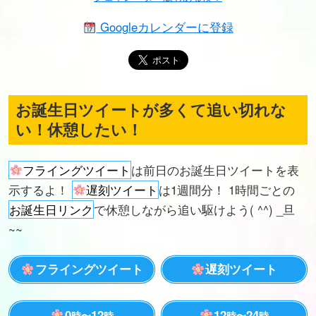
Googleカレンダーに登録
お誕生日ツイートが多くて追い切れな
い！休憩したい！
フライングツイート
は前日のお誕生日ツイートを表
示するよ！
遅刻ツイート
は1週間分！ 1時間ごとの
お誕生日リンク
で休憩しながら追い駆けよう( ^^) _旦
~~
フライングツイート
遅刻ツイート
0
12
12
24
時〜
時
時〜
時