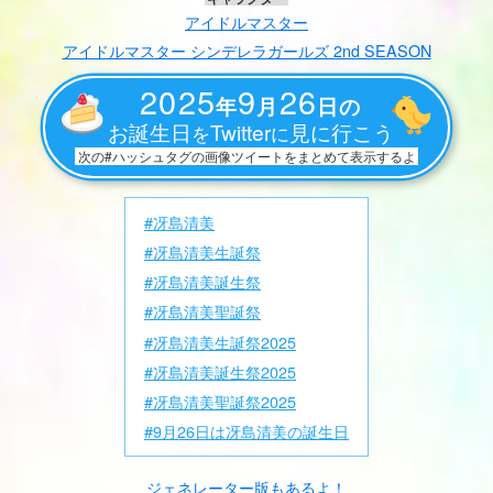
アイドルマスター
アイドルマスター シンデレラガールズ 2nd SEASON
2025
9
26
年
月
日の
お誕生日
Twitter
見に行こう
を
に
次の#ハッシュタグの画像ツイートをまとめて表示するよ
#冴島清美
#冴島清美生誕祭
#冴島清美誕生祭
#冴島清美聖誕祭
#冴島清美生誕祭2025
#冴島清美誕生祭2025
#冴島清美聖誕祭2025
#9月26日は冴島清美の誕生日
ジェネレーター版もあるよ！