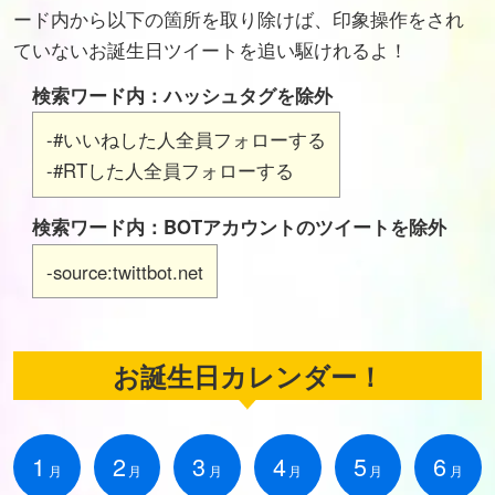
ード内から以下の箇所を取り除けば、印象操作をされ
ていないお誕生日ツイートを追い駆けれるよ！
検索ワード内：ハッシュタグを除外
-#いいねした人全員フォローする
-#RTした人全員フォローする
検索ワード内：BOTアカウントのツイートを除外
-source:twittbot.net
お誕生日カレンダー！
1
2
3
4
5
6
月
月
月
月
月
月