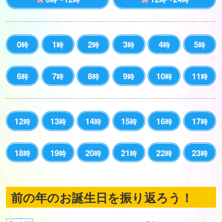
0
1
2
3
4
5
時
時
時
時
時
時
6
7
8
9
10
11
時
時
時
時
時
時
12
13
14
15
16
17
時
時
時
時
時
時
18
19
20
21
22
23
時
時
時
時
時
時
前の年のお誕生日を振り返ろう！