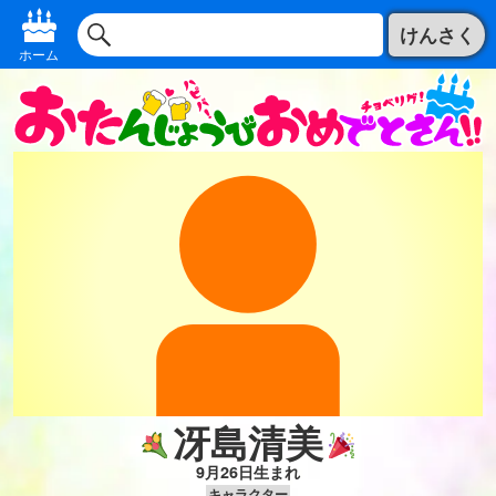
けんさく
ホーム
冴島清美
9月26日生まれ
キャラクター