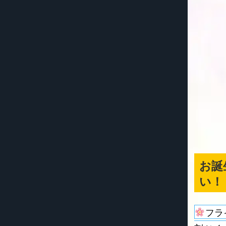
お誕
い！
フラ