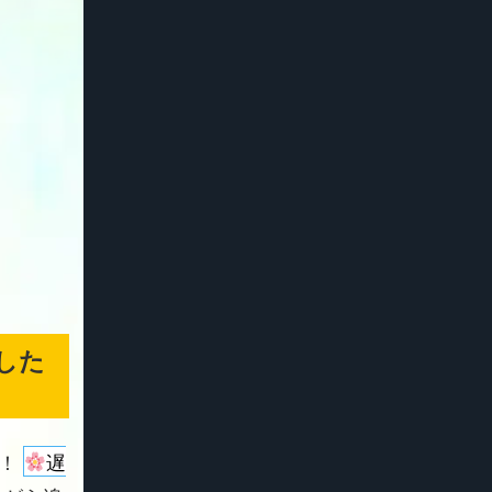
した
よ！
遅