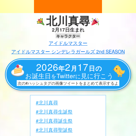
北川真尋
2月17日生まれ
キャラクター
アイドルマスター
アイドルマスター シンデレラガールズ 2nd SEASON
2026
2
17
年
月
日の
お誕生日
Twitter
見に行こう
を
に
次の#ハッシュタグの画像ツイートをまとめて表示するよ
#北川真尋
#北川真尋生誕祭
#北川真尋誕生祭
#北川真尋聖誕祭