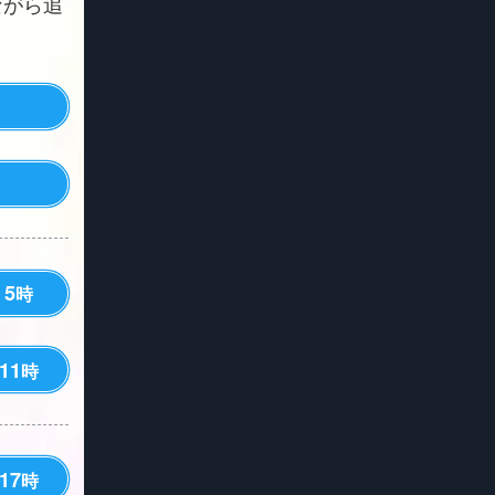
ながら追
5
時
11
時
17
時