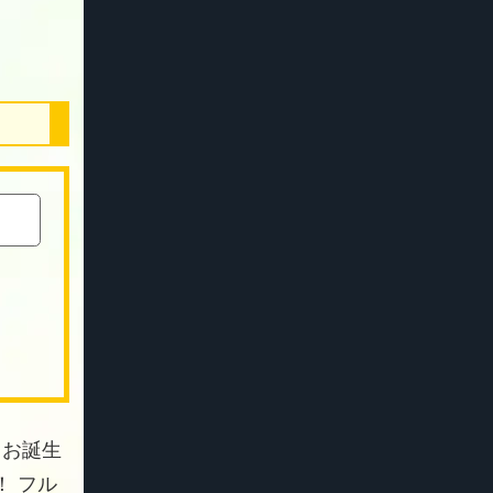
 お誕生
 フル