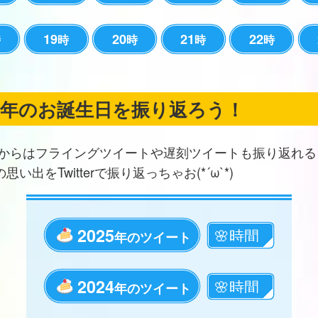
19
20
21
22
時
時
時
時
時
の年のお誕生日を振り返ろう！
からはフライングツイートや遅刻ツイートも振り返れる
思い出をTwitterで振り返っちゃお(*´ω`*)
2025
年のツイート
2024
年のツイート