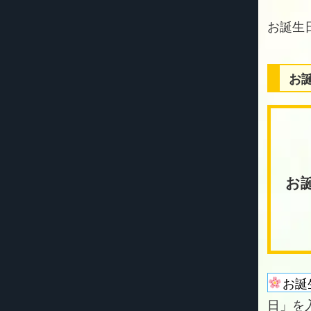
お
お
お誕
日」を