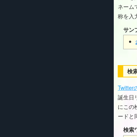
ネーム
称を入
サン
検索
Twitt
誕生日リ
にこの
ードと
検索