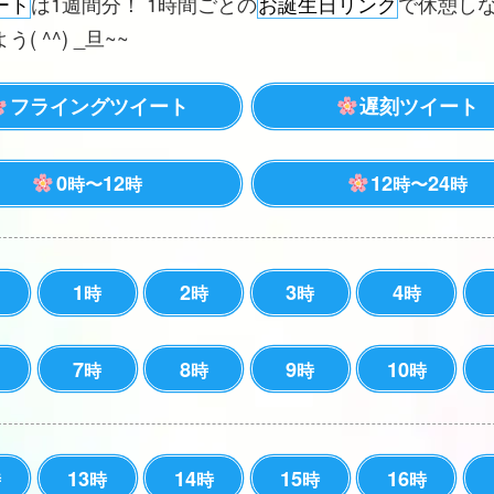
ート
は1週間分！ 1時間ごとの
お誕生日リンク
で休憩し
( ^^) _旦~~
フライングツイート
遅刻ツイート
0
12
12
24
時〜
時
時〜
時
1
2
3
4
時
時
時
時
7
8
9
10
時
時
時
時
13
14
15
16
時
時
時
時
時