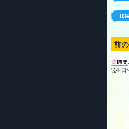
18
前
時間
誕生日の