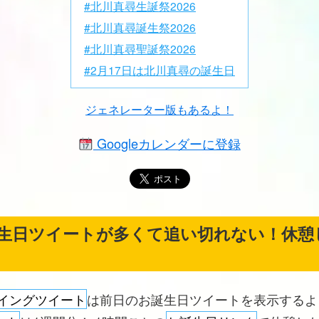
#北川真尋生誕祭2026
#北川真尋誕生祭2026
#北川真尋聖誕祭2026
#2月17日は北川真尋の誕生日
ジェネレーター版もあるよ！
Googleカレンダーに登録
生日ツイートが多くて追い切れない！休憩
イングツイート
は前日のお誕生日ツイートを表示する