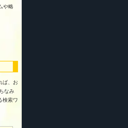
ムや略
れば、お
 ちなみ
る検索ワ