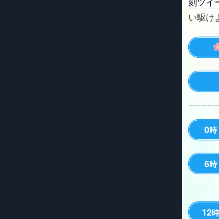
刻ツイ
い駆けよう
0
時
6
時
12