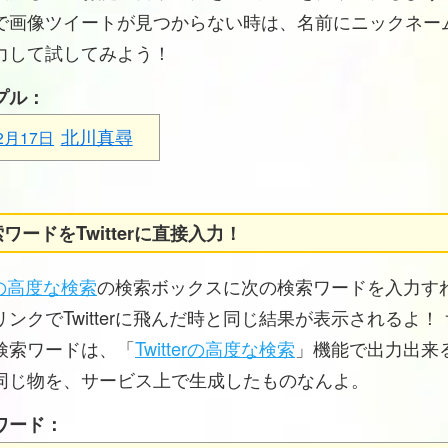
で画像ツイートが見つからない時は、名前にニックネー
力して試してみよう！
プル：
北川真尋
2月17日
ワードをTwitterに直接入力！
erの高度な検索
の検索ボックスに次の検索ワードを入力す
ンクでTwitterに飛んだ時と同じ結果が表示されるよ！
検索ワードは、「
Twitterの高度な検索
」機能で出力出来
同じ物を、サービス上で生成したものなんよ。
ワード：