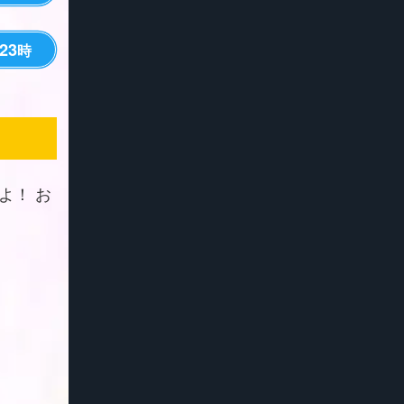
23
時
よ！ お