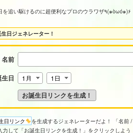
お誕生日を追い駆けるのに超便利なプロのウラワザ٩(๑òωó๑)۶
誕生日ジェネレーター！
名前
誕生日
生日リンク
を生成するジェネレーターだよ！ 「名前 /
入力して「お誕生日リンクを生成！」をクリックしよう！