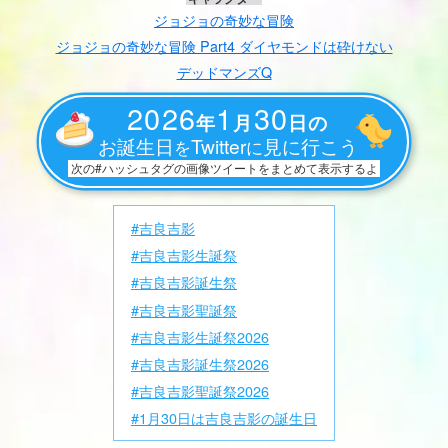
ジョジョの奇妙な冒険
ジョジョの奇妙な冒険 Part4 ダイヤモンドは砕けない
デッドマンズQ
2026
1
30
年
月
日の
お誕生日
Twitter
見に行こう
を
に
次の#ハッシュタグの画像ツイートをまとめて表示するよ
#吉良吉影
#吉良吉影生誕祭
#吉良吉影誕生祭
#吉良吉影聖誕祭
#吉良吉影生誕祭2026
#吉良吉影誕生祭2026
#吉良吉影聖誕祭2026
#1月30日は吉良吉影の誕生日