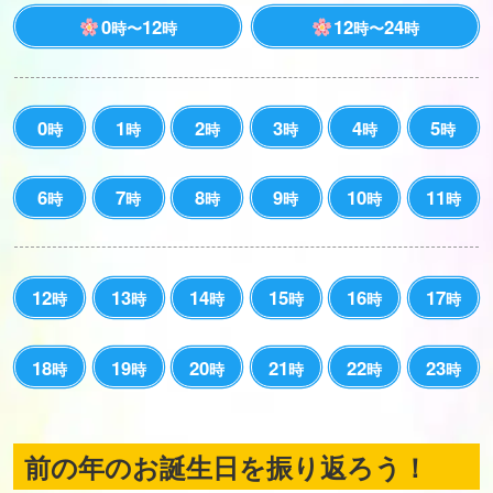
0
12
12
24
時〜
時
時〜
時
0
1
2
3
4
5
時
時
時
時
時
時
6
7
8
9
10
11
時
時
時
時
時
時
12
13
14
15
16
17
時
時
時
時
時
時
18
19
20
21
22
23
時
時
時
時
時
時
前の年のお誕生日を振り返ろう！