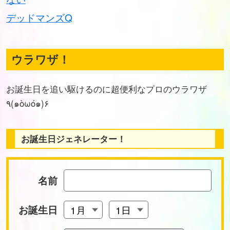
デッドマンズQ
ウラワザ！
お誕生日を追い駆けるのに超便利なプロのウラワザ
٩(๑òωó๑)۶
お誕生日ジェネレーター！
名前
お誕生日