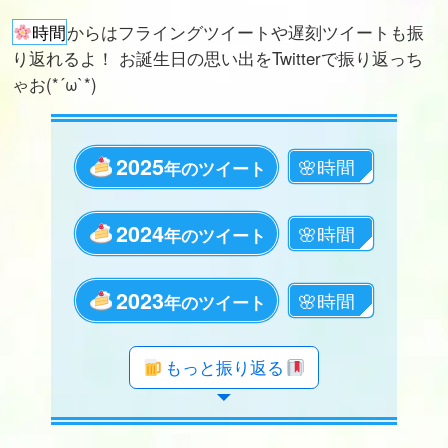
時間
からはフライングツイートや遅刻ツイートも振
り返れるよ！ お誕生日の思い出をTwitterで振り返っち
ゃお(*´ω`*)
2025
年のツイート
2024
年のツイート
2023
年のツイート
年のツイート
年のツイート
年のツイート
年のツイート
年のツイート
年のツイート
年のツイート
年のツイート
年のツイート
年のツイート
年のツイート
年のツイート
年のツイート
年のツイート
年のツイート
年のツイート
年のツイート
もっと振り返る