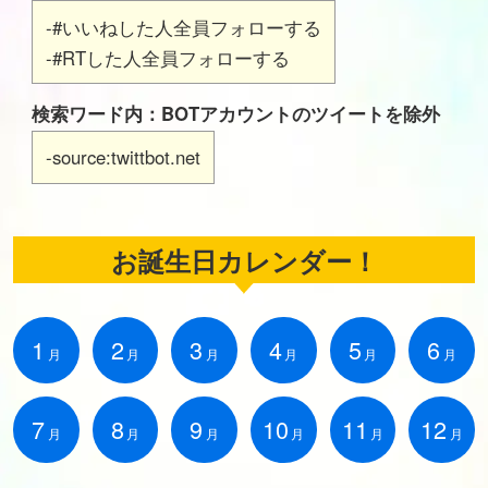
-#いいねした人全員フォローする
-#RTした人全員フォローする
検索ワード内：BOTアカウントのツイートを除外
-source:twittbot.net
お誕生日カレンダー！
1
2
3
4
5
6
月
月
月
月
月
月
7
8
9
10
11
12
月
月
月
月
月
月