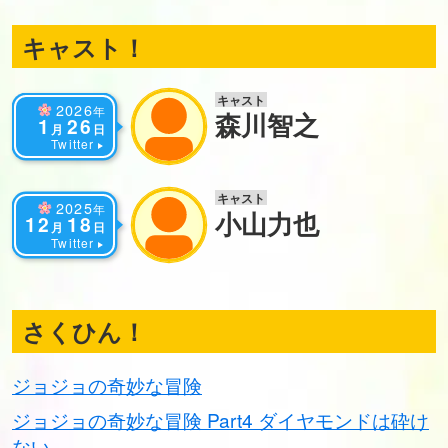
キャスト！
キャスト
2026
年
森川智之
1
26
月
日
Twitter
キャスト
2025
年
小山力也
12
18
月
日
Twitter
さくひん！
ジョジョの奇妙な冒険
ジョジョの奇妙な冒険 Part4 ダイヤモンドは砕け
ない