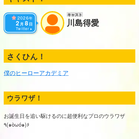
キャスト
2026
年
川島得愛
2
8
月
日
Twitter
さくひん！
僕のヒーローアカデミア
ウラワザ！
お誕生日を追い駆けるのに超便利なプロのウラワザ
٩(๑òωó๑)۶