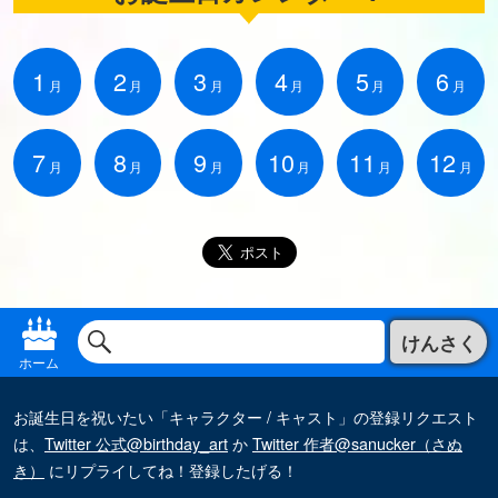
1
2
3
4
5
6
月
月
月
月
月
月
7
8
9
10
11
12
月
月
月
月
月
月
けんさく
ホーム
お誕生日を祝いたい「キャラクター / キャスト」の登録リクエスト
は、
Twitter 公式@birthday_art
か
Twitter 作者@sanucker（さぬ
き）
にリプライしてね！登録したげる！