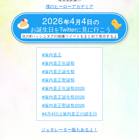
僕のヒーローアカデミア
2026
4
4
年
月
日の
お誕生日
Twitter
見に行こう
を
に
次の#ハッシュタグの画像ツイートをまとめて表示するよ
#塚内直正
#塚内直正生誕祭
#塚内直正誕生祭
#塚内直正聖誕祭
#塚内直正生誕祭2026
#塚内直正誕生祭2026
#塚内直正聖誕祭2026
#4月4日は塚内直正の誕生日
ジェネレーター版もあるよ！