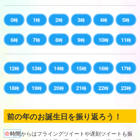
0
1
2
3
4
5
時
時
時
時
時
時
6
7
8
9
10
11
時
時
時
時
時
時
12
13
14
15
16
17
時
時
時
時
時
時
18
19
20
21
22
23
時
時
時
時
時
時
前の年のお誕生日を振り返ろう！
時間
からはフライングツイートや遅刻ツイートも振