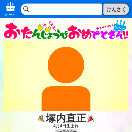
けんさく
ホーム
塚内直正
4月4日生まれ
キャラクター