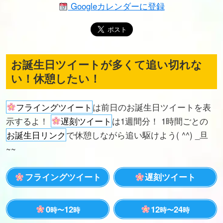
Googleカレンダーに登録
お誕生日ツイートが多くて追い切れな
い！休憩したい！
フライングツイート
は前日のお誕生日ツイートを表
示するよ！
遅刻ツイート
は1週間分！ 1時間ごとの
お誕生日リンク
で休憩しながら追い駆けよう( ^^) _旦
~~
フライングツイート
遅刻ツイート
0
12
12
24
時〜
時
時〜
時