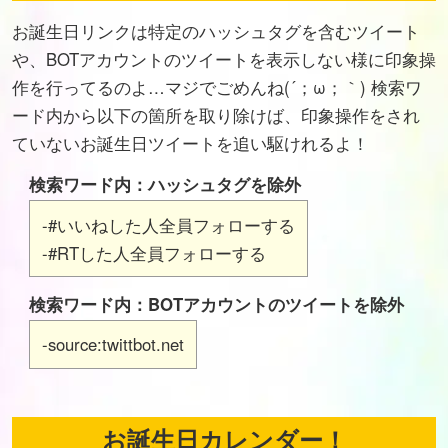
お誕生日リンクは特定のハッシュタグを含むツイート
や、BOTアカウントのツイートを表示しない様に印象操
作を行ってるのよ…マジでごめんね(´；ω；｀) 検索ワ
ード内から以下の箇所を取り除けば、印象操作をされ
ていないお誕生日ツイートを追い駆けれるよ！
検索ワード内：ハッシュタグを除外
-#いいねした人全員フォローする
-#RTした人全員フォローする
検索ワード内：BOTアカウントのツイートを除外
-source:twittbot.net
お誕生日カレンダー！