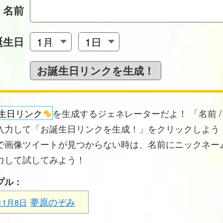
名前
誕生日
生日リンク
を生成するジェネレーターだよ！ 「名前 /
入力して「お誕生日リンクを生成！」をクリックしよう！
で画像ツイートが見つからない時は、名前にニックネー
力して試してみよう！
プル：
夢原のぞみ
11月8日