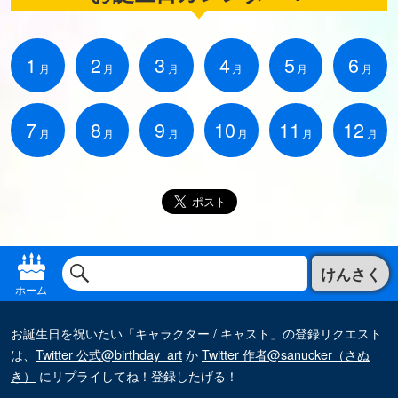
1
2
3
4
5
6
月
月
月
月
月
月
7
8
9
10
11
12
月
月
月
月
月
月
けんさく
ホーム
お誕生日を祝いたい「キャラクター / キャスト」の登録リクエスト
は、
Twitter 公式@birthday_art
か
Twitter 作者@sanucker（さぬ
き）
にリプライしてね！登録したげる！