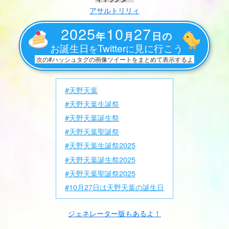
アサルトリリィ
2025
10
27
年
月
日の
お誕生日
Twitter
見に行こう
を
に
次の#ハッシュタグの画像ツイートをまとめて表示するよ
#天野天葉
#天野天葉生誕祭
#天野天葉誕生祭
#天野天葉聖誕祭
#天野天葉生誕祭2025
#天野天葉誕生祭2025
#天野天葉聖誕祭2025
#10月27日は天野天葉の誕生日
ジェネレーター版もあるよ！