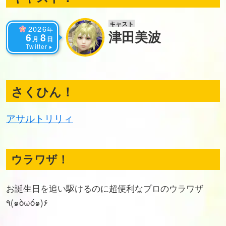
キャスト
2026
年
津田美波
6
8
月
日
Twitter
さくひん！
アサルトリリィ
ウラワザ！
お誕生日を追い駆けるのに超便利なプロのウラワザ
٩(๑òωó๑)۶