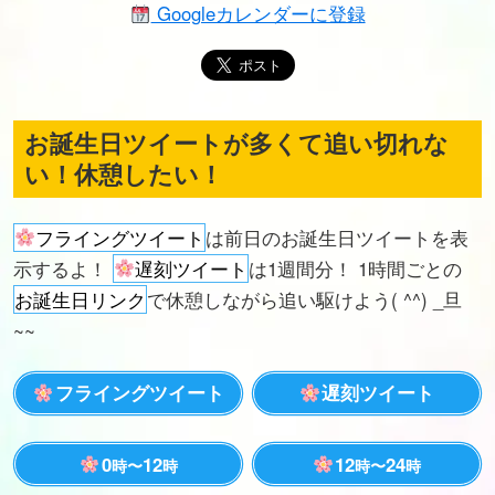
Googleカレンダーに登録
お誕生日ツイートが多くて追い切れな
い！休憩したい！
フライングツイート
は前日のお誕生日ツイートを表
示するよ！
遅刻ツイート
は1週間分！ 1時間ごとの
お誕生日リンク
で休憩しながら追い駆けよう( ^^) _旦
~~
フライングツイート
遅刻ツイート
0
12
12
24
時〜
時
時〜
時