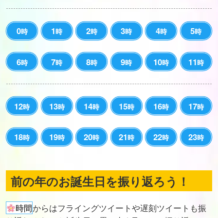
0
1
2
3
4
5
時
時
時
時
時
時
6
7
8
9
10
11
時
時
時
時
時
時
12
13
14
15
16
17
時
時
時
時
時
時
18
19
20
21
22
23
時
時
時
時
時
時
前の年のお誕生日を振り返ろう！
時間
からはフライングツイートや遅刻ツイートも振