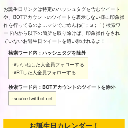
お誕生日リンクは特定のハッシュタグを含むツイート
や、BOTアカウントのツイートを表示しない様に印象操
作を行ってるのよ…マジでごめんね(´；ω；｀) 検索ワ
ード内から以下の箇所を取り除けば、印象操作をされ
ていないお誕生日ツイートを追い駆けれるよ！
検索ワード内：ハッシュタグを除外
-#いいねした人全員フォローする
-#RTした人全員フォローする
検索ワード内：BOTアカウントのツイートを除外
-source:twittbot.net
お誕生日カレンダー！