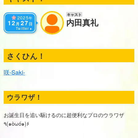
キャスト
2025
年
内田真礼
12
27
月
日
Twitter
さくひん！
咲-Saki-
ウラワザ！
お誕生日を追い駆けるのに超便利なプロのウラワザ
٩(๑òωó๑)۶