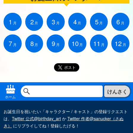
1
2
3
4
5
6
月
月
月
月
月
月
7
8
9
10
11
12
月
月
月
月
月
月
けんさく
ホーム
お誕生日を祝いたい「キャラクター / キャスト」の登録リクエスト
は、
Twitter 公式@birthday_art
か
Twitter 作者@sanucker（さぬ
き）
にリプライしてね！登録したげる！