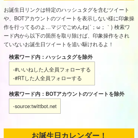
お誕生日リンクは特定のハッシュタグを含むツイート
や、BOTアカウントのツイートを表示しない様に印象操
作を行ってるのよ…マジでごめんね(´；ω；｀) 検索ワ
ード内から以下の箇所を取り除けば、印象操作をされ
ていないお誕生日ツイートを追い駆けれるよ！
検索ワード内：ハッシュタグを除外
-#いいねした人全員フォローする
-#RTした人全員フォローする
検索ワード内：BOTアカウントのツイートを除外
-source:twittbot.net
お誕生日カレンダー！