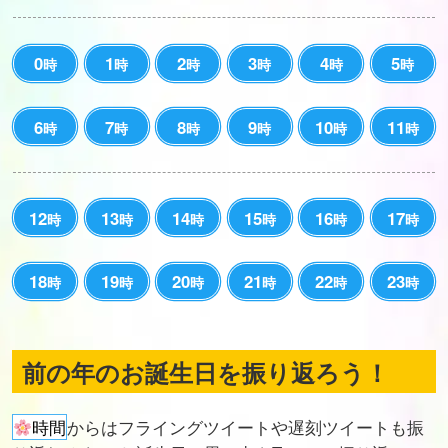
0
1
2
3
4
5
時
時
時
時
時
時
6
7
8
9
10
11
時
時
時
時
時
時
12
13
14
15
16
17
時
時
時
時
時
時
18
19
20
21
22
23
時
時
時
時
時
時
前の年のお誕生日を振り返ろう！
時間
からはフライングツイートや遅刻ツイートも振