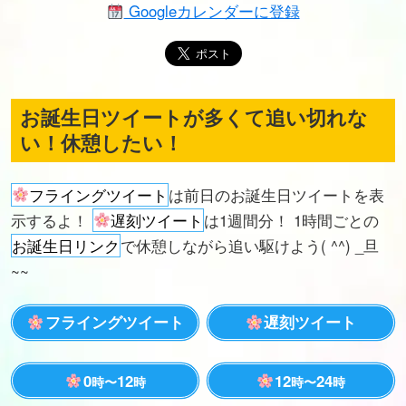
Googleカレンダーに登録
お誕生日ツイートが多くて追い切れな
い！休憩したい！
フライングツイート
は前日のお誕生日ツイートを表
示するよ！
遅刻ツイート
は1週間分！ 1時間ごとの
お誕生日リンク
で休憩しながら追い駆けよう( ^^) _旦
~~
フライングツイート
遅刻ツイート
0
12
12
24
時〜
時
時〜
時