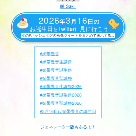
咲-Saki-
2026
3
16
年
月
日の
お誕生日
Twitter
見に行こう
を
に
次の#ハッシュタグの画像ツイートをまとめて表示するよ
#姉帯豊音
#姉帯豊音生誕祭
#姉帯豊音誕生祭
#姉帯豊音聖誕祭
#姉帯豊音生誕祭2026
#姉帯豊音誕生祭2026
#姉帯豊音聖誕祭2026
#3月16日は姉帯豊音の誕生日
ジェネレーター版もあるよ！