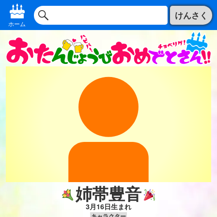
けんさく
ホーム
姉帯豊音
3月16日生まれ
キャラクター