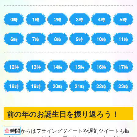
0
1
2
3
4
5
時
時
時
時
時
時
6
7
8
9
10
11
時
時
時
時
時
時
12
13
14
15
16
17
時
時
時
時
時
時
18
19
20
21
22
23
時
時
時
時
時
時
前の年のお誕生日を振り返ろう！
時間
からはフライングツイートや遅刻ツイートも振