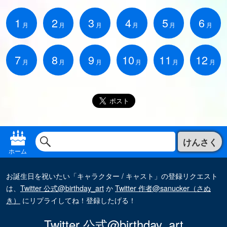
1
2
3
4
5
6
月
月
月
月
月
月
7
8
9
10
11
12
月
月
月
月
月
月
けんさく
ホーム
お誕生日を祝いたい「キャラクター / キャスト」の登録リクエスト
は、
Twitter 公式@birthday_art
か
Twitter 作者@sanucker（さぬ
き）
にリプライしてね！登録したげる！
Twitter 公式@birthday_art