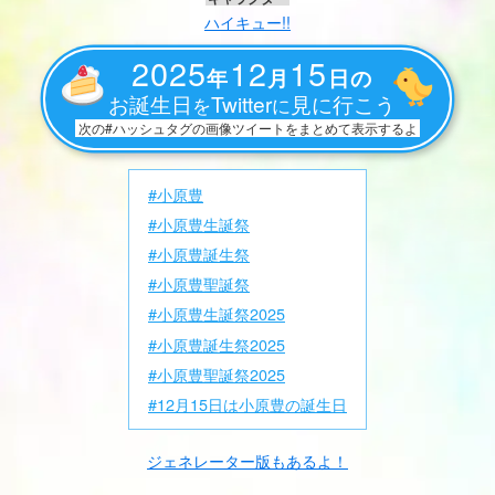
ハイキュー!!
2025
12
15
年
月
日の
お誕生日
Twitter
見に行こう
を
に
次の#ハッシュタグの画像ツイートをまとめて表示するよ
#小原豊
#小原豊生誕祭
#小原豊誕生祭
#小原豊聖誕祭
#小原豊生誕祭2025
#小原豊誕生祭2025
#小原豊聖誕祭2025
#12月15日は小原豊の誕生日
ジェネレーター版もあるよ！