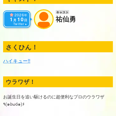
キャスト
2026
年
祐仙勇
1
10
月
日
Twitter
さくひん！
ハイキュー!!
ウラワザ！
お誕生日を追い駆けるのに超便利なプロのウラワザ
٩(๑òωó๑)۶