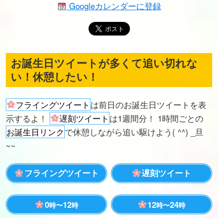
Googleカレンダーに登録
お誕生日ツイートが多くて追い切れな
い！休憩したい！
フライングツイート
は前日のお誕生日ツイートを表
示するよ！
遅刻ツイート
は1週間分！ 1時間ごとの
お誕生日リンク
で休憩しながら追い駆けよう( ^^) _旦
~~
フライングツイート
遅刻ツイート
0
12
12
24
時〜
時
時〜
時