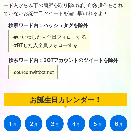
ード内から以下の箇所を取り除けば、印象操作をされ
ていないお誕生日ツイートを追い駆けれるよ！
検索ワード内：ハッシュタグを除外
-#いいねした人全員フォローする
-#RTした人全員フォローする
検索ワード内：BOTアカウントのツイートを除外
-source:twittbot.net
お誕生日カレンダー！
1
2
3
4
5
6
月
月
月
月
月
月