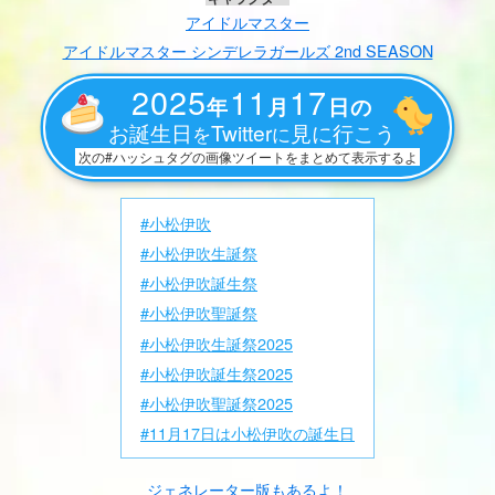
アイドルマスター
アイドルマスター シンデレラガールズ 2nd SEASON
2025
11
17
年
月
日の
お誕生日
Twitter
見に行こう
を
に
次の#ハッシュタグの画像ツイートをまとめて表示するよ
#小松伊吹
#小松伊吹生誕祭
#小松伊吹誕生祭
#小松伊吹聖誕祭
#小松伊吹生誕祭2025
#小松伊吹誕生祭2025
#小松伊吹聖誕祭2025
#11月17日は小松伊吹の誕生日
ジェネレーター版もあるよ！