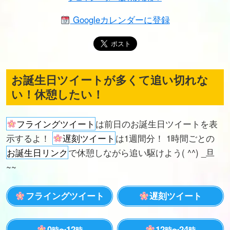
Googleカレンダーに登録
お誕生日ツイートが多くて追い切れな
い！休憩したい！
フライングツイート
は前日のお誕生日ツイートを表
示するよ！
遅刻ツイート
は1週間分！ 1時間ごとの
お誕生日リンク
で休憩しながら追い駆けよう( ^^) _旦
~~
フライングツイート
遅刻ツイート
0
12
12
24
時〜
時
時〜
時