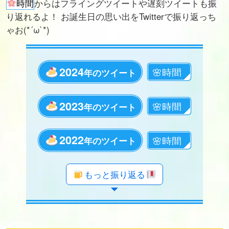
時間
からはフライングツイートや遅刻ツイートも振
り返れるよ！ お誕生日の思い出をTwitterで振り返っち
ゃお(*´ω`*)
2024
年のツイート
2023
年のツイート
2022
年のツイート
年のツイート
年のツイート
年のツイート
年のツイート
年のツイート
年のツイート
年のツイート
年のツイート
年のツイート
年のツイート
年のツイート
年のツイート
年のツイート
年のツイート
年のツイート
年のツイート
もっと振り返る