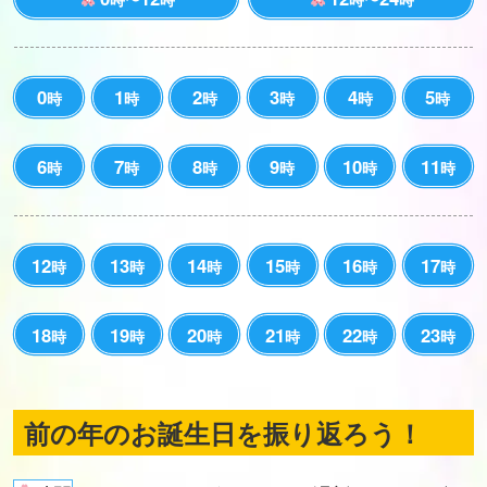
0
1
2
3
4
5
時
時
時
時
時
時
6
7
8
9
10
11
時
時
時
時
時
時
12
13
14
15
16
17
時
時
時
時
時
時
18
19
20
21
22
23
時
時
時
時
時
時
前の年のお誕生日を振り返ろう！