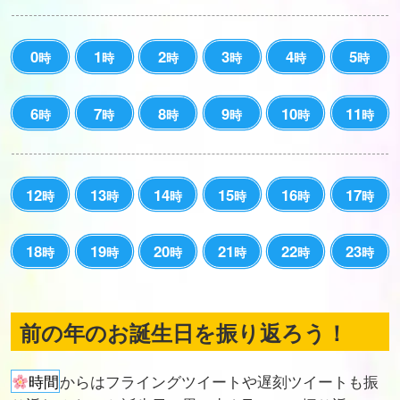
0
1
2
3
4
5
時
時
時
時
時
時
6
7
8
9
10
11
時
時
時
時
時
時
12
13
14
15
16
17
時
時
時
時
時
時
18
19
20
21
22
23
時
時
時
時
時
時
前の年のお誕生日を振り返ろう！
時間
からはフライングツイートや遅刻ツイートも振