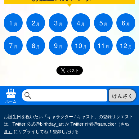
1
2
3
4
5
6
月
月
月
月
月
月
7
8
9
10
11
12
月
月
月
月
月
月
けんさく
ホーム
お誕生日を祝いたい「キャラクター / キャスト」の登録リクエスト
は、
Twitter 公式@birthday_art
か
Twitter 作者@sanucker（さぬ
き）
にリプライしてね！登録したげる！