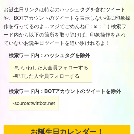
お誕生日リンクは特定のハッシュタグを含むツイート
や、BOTアカウントのツイートを表示しない様に印象操
作を行ってるのよ…マジでごめんね(´；ω；｀) 検索ワ
ード内から以下の箇所を取り除けば、印象操作をされ
ていないお誕生日ツイートを追い駆けれるよ！
検索ワード内：ハッシュタグを除外
-#いいねした人全員フォローする
-#RTした人全員フォローする
検索ワード内：BOTアカウントのツイートを除外
-source:twittbot.net
お誕生日カレンダー！