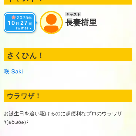
キャスト
2025
年
長妻樹里
10
27
月
日
Twitter
さくひん！
咲-Saki-
ウラワザ！
お誕生日を追い駆けるのに超便利なプロのウラワザ
٩(๑òωó๑)۶