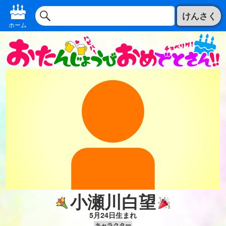
けんさく
ホーム
小瀬川白望
5月24日生まれ
キャラクター