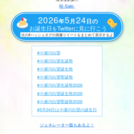
咲-Saki-
2026
5
24
年
月
日の
お誕生日
Twitter
見に行こう
を
に
次の#ハッシュタグの画像ツイートをまとめて表示するよ
#小瀬川白望
#小瀬川白望生誕祭
#小瀬川白望誕生祭
#小瀬川白望聖誕祭
#小瀬川白望生誕祭2026
#小瀬川白望誕生祭2026
#小瀬川白望聖誕祭2026
#5月24日は小瀬川白望の誕生日
ジェネレーター版もあるよ！