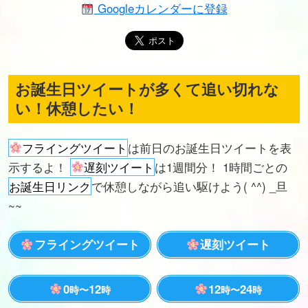
Googleカレンダーに登録
お誕生日ツイートが多くて追い切れな
い！休憩したい！
フライングツイート
は前日のお誕生日ツイートを表
示するよ！
遅刻ツイート
は1週間分！ 1時間ごとの
お誕生日リンク
で休憩しながら追い駆けよう( ^^) _旦
~~
フライングツイート
遅刻ツイート
0
12
12
24
時〜
時
時〜
時