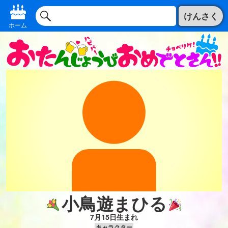
けんさく
ホーム
小鳥遊まひる
7月15日生まれ
キャラクター