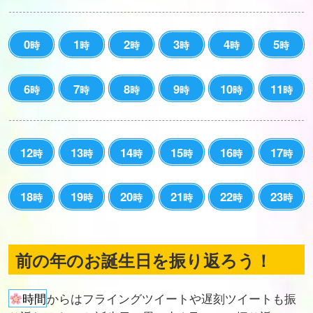
0
1
2
3
4
5
時
時
時
時
時
時
6
7
8
9
10
11
時
時
時
時
時
時
12
13
14
15
16
17
時
時
時
時
時
時
18
19
20
21
22
23
時
時
時
時
時
時
前の年のお誕生日を振り返ろう！
時間
からはフライングツイートや遅刻ツイートも振