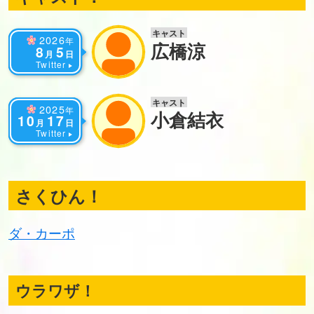
キャスト
2026
年
広橋涼
8
5
月
日
Twitter
キャスト
2025
年
小倉結衣
10
17
月
日
Twitter
さくひん！
ダ・カーポ
ウラワザ！