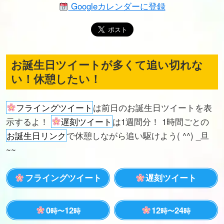
Googleカレンダーに登録
お誕生日ツイートが多くて追い切れな
い！休憩したい！
フライングツイート
は前日のお誕生日ツイートを表
示するよ！
遅刻ツイート
は1週間分！ 1時間ごとの
お誕生日リンク
で休憩しながら追い駆けよう( ^^) _旦
~~
フライングツイート
遅刻ツイート
0
12
12
24
時〜
時
時〜
時