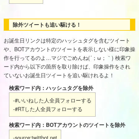
除外ツイートも追い駆ける！
お誕生日リンクは特定のハッシュタグを含むツイート
や、BOTアカウントのツイートを表示しない様に印象操
作を行ってるのよ…マジでごめんね(´；ω；｀) 検索ワ
ード内から以下の箇所を取り除けば、印象操作をされ
ていないお誕生日ツイートを追い駆けれるよ！
検索ワード内：ハッシュタグを除外
-#いいねした人全員フォローする
-#RTした人全員フォローする
検索ワード内：BOTアカウントのツイートを除外
-source:twittbot.net