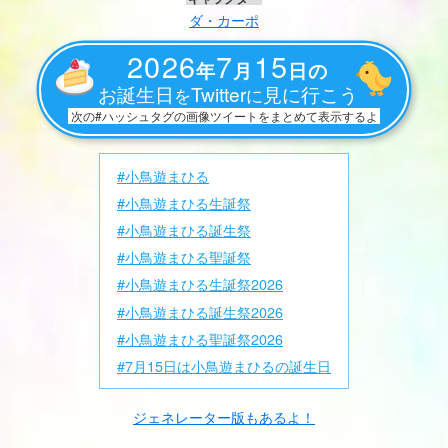
ダ・カーポ
2026
7
15
年
月
日の
お誕生日
Twitter
見に行こう
を
に
次の#ハッシュタグの画像ツイートをまとめて表示するよ
#小鳥遊まひる
#小鳥遊まひる生誕祭
#小鳥遊まひる誕生祭
#小鳥遊まひる聖誕祭
#小鳥遊まひる生誕祭2026
#小鳥遊まひる誕生祭2026
#小鳥遊まひる聖誕祭2026
#7月15日は小鳥遊まひるの誕生日
ジェネレーター版もあるよ！