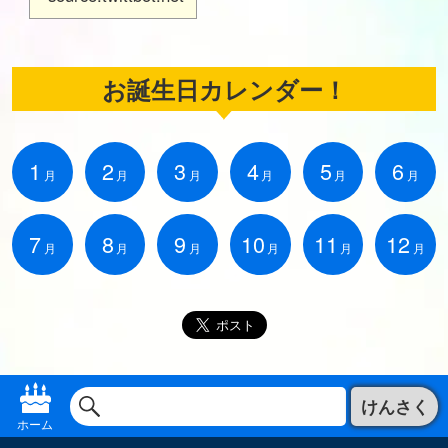
お誕生日カレンダー！
1
2
3
4
5
6
月
月
月
月
月
月
7
8
9
10
11
12
月
月
月
月
月
月
けんさく
ホーム