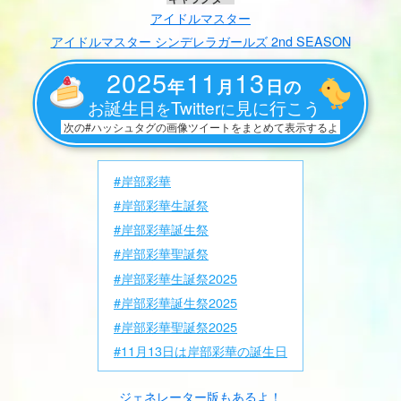
アイドルマスター
アイドルマスター シンデレラガールズ 2nd SEASON
2025
11
13
年
月
日の
お誕生日
Twitter
見に行こう
を
に
次の#ハッシュタグの画像ツイートをまとめて表示するよ
#岸部彩華
#岸部彩華生誕祭
#岸部彩華誕生祭
#岸部彩華聖誕祭
#岸部彩華生誕祭2025
#岸部彩華誕生祭2025
#岸部彩華聖誕祭2025
#11月13日は岸部彩華の誕生日
ジェネレーター版もあるよ！