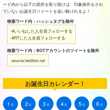
ード内から以下の箇所を取り除けば、印象操作をされ
ていないお誕生日ツイートを追い駆けれるよ！
検索ワード内：ハッシュタグを除外
-#いいねした人全員フォローする
-#RTした人全員フォローする
検索ワード内：BOTアカウントのツイートを除外
-source:twittbot.net
お誕生日カレンダー！
1
2
3
4
5
6
月
月
月
月
月
月