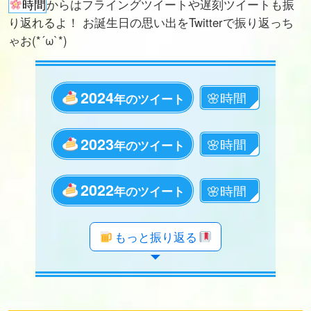
時間
からはフライングツイートや遅刻ツイートも振
り返れるよ！ お誕生日の思い出をTwitterで振り返っち
ゃお(*´ω`*)
2024
年のツイート
2023
年のツイート
2022
年のツイート
年のツイート
年のツイート
年のツイート
年のツイート
年のツイート
年のツイート
年のツイート
年のツイート
年のツイート
年のツイート
年のツイート
年のツイート
年のツイート
年のツイート
年のツイート
年のツイート
もっと振り返る