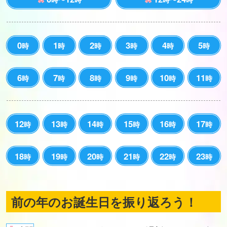
0
1
2
3
4
5
時
時
時
時
時
時
6
7
8
9
10
11
時
時
時
時
時
時
12
13
14
15
16
17
時
時
時
時
時
時
18
19
20
21
22
23
時
時
時
時
時
時
前の年のお誕生日を振り返ろう！