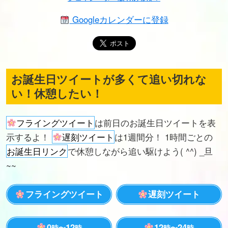
Googleカレンダーに登録
お誕生日ツイートが多くて追い切れな
い！休憩したい！
フライングツイート
は前日のお誕生日ツイートを表
示するよ！
遅刻ツイート
は1週間分！ 1時間ごとの
お誕生日リンク
で休憩しながら追い駆けよう( ^^) _旦
~~
フライングツイート
遅刻ツイート
0
12
12
24
時〜
時
時〜
時