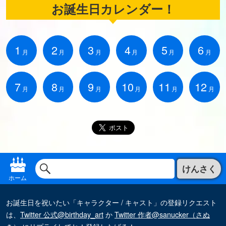
お誕生日カレンダー！
1
2
3
4
5
6
月
月
月
月
月
月
7
8
9
10
11
12
月
月
月
月
月
月
けんさく
ホーム
お誕生日を祝いたい「キャラクター / キャスト」の登録リクエスト
は、
Twitter 公式@birthday_art
か
Twitter 作者@sanucker（さぬ