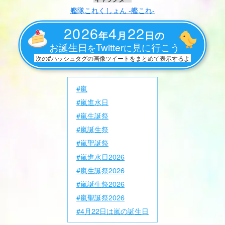
艦隊これくしょん -艦これ-
2026
4
22
年
月
日の
お誕生日
Twitter
見に行こう
を
に
次の#ハッシュタグの画像ツイートをまとめて表示するよ
#嵐
#嵐進水日
#嵐生誕祭
#嵐誕生祭
#嵐聖誕祭
#嵐進水日2026
#嵐生誕祭2026
#嵐誕生祭2026
#嵐聖誕祭2026
#4月22日は嵐の誕生日