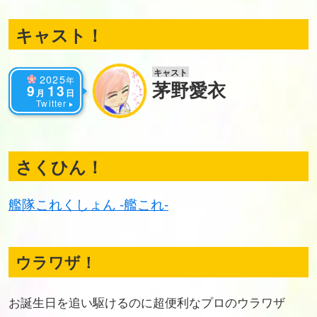
キャスト！
キャスト
2025
年
茅野愛衣
9
13
月
日
Twitter
さくひん！
艦隊これくしょん -艦これ-
ウラワザ！
お誕生日を追い駆けるのに超便利なプロのウラワザ