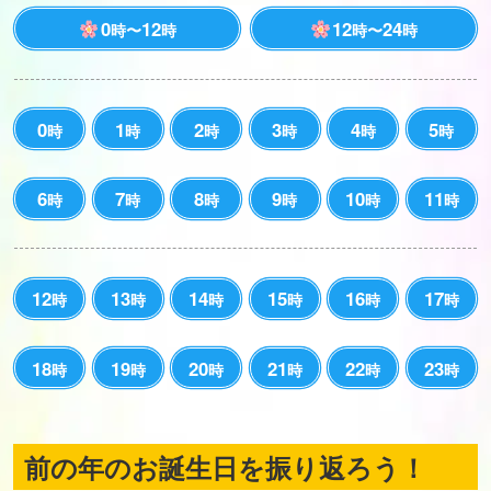
0
12
12
24
時〜
時
時〜
時
0
1
2
3
4
5
時
時
時
時
時
時
6
7
8
9
10
11
時
時
時
時
時
時
12
13
14
15
16
17
時
時
時
時
時
時
18
19
20
21
22
23
時
時
時
時
時
時
前の年のお誕生日を振り返ろう！