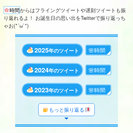
時間
からはフライングツイートや遅刻ツイートも振
り返れるよ！ お誕生日の思い出をTwitterで振り返っち
ゃお(*´ω`*)
2025
年のツイート
2024
年のツイート
2023
年のツイート
年のツイート
年のツイート
年のツイート
年のツイート
年のツイート
年のツイート
年のツイート
年のツイート
年のツイート
年のツイート
年のツイート
年のツイート
年のツイート
年のツイート
年のツイート
年のツイート
年のツイート
もっと振り返る