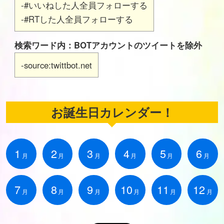
-#いいねした人全員フォローする
-#RTした人全員フォローする
検索ワード内：BOTアカウントのツイートを除外
-source:twittbot.net
お誕生日カレンダー！
1
2
3
4
5
6
月
月
月
月
月
月
7
8
9
10
11
12
月
月
月
月
月
月