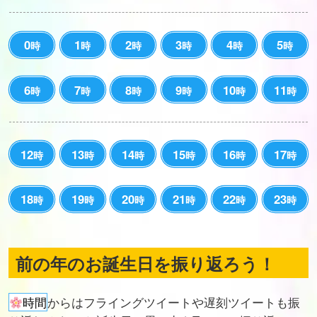
0
1
2
3
4
5
時
時
時
時
時
時
6
7
8
9
10
11
時
時
時
時
時
時
12
13
14
15
16
17
時
時
時
時
時
時
18
19
20
21
22
23
時
時
時
時
時
時
前の年のお誕生日を振り返ろう！
時間
からはフライングツイートや遅刻ツイートも振