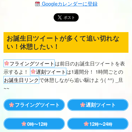
Googleカレンダーに登録
お誕生日ツイートが多くて追い切れな
い！休憩したい！
フライングツイート
は前日のお誕生日ツイートを表
示するよ！
遅刻ツイート
は1週間分！ 1時間ごとの
お誕生日リンク
で休憩しながら追い駆けよう( ^^) _旦
~~
フライングツイート
遅刻ツイート
0
12
12
24
時〜
時
時〜
時