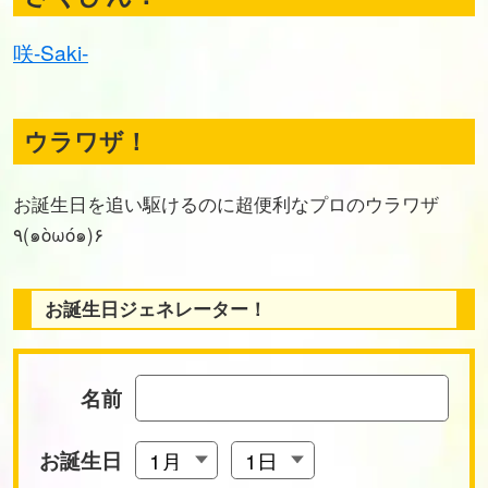
咲-Saki-
ウラワザ！
お誕生日を追い駆けるのに超便利なプロのウラワザ
٩(๑òωó๑)۶
お誕生日ジェネレーター！
名前
お誕生日