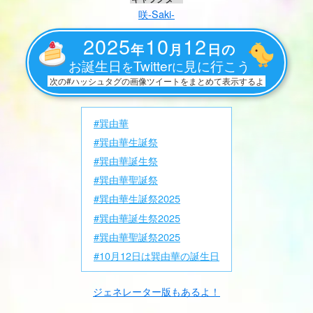
咲-Saki-
2025
10
12
年
月
日の
お誕生日
Twitter
見に行こう
を
に
次の#ハッシュタグの画像ツイートをまとめて表示するよ
#巽由華
#巽由華生誕祭
#巽由華誕生祭
#巽由華聖誕祭
#巽由華生誕祭2025
#巽由華誕生祭2025
#巽由華聖誕祭2025
#10月12日は巽由華の誕生日
ジェネレーター版もあるよ！